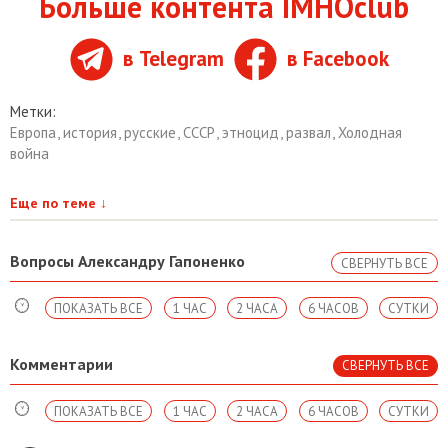
Больше контента IMHOclub
в Telegram
в Facebook
Метки:
Европа
,
история
,
русские
,
СССР
,
этноцид
,
развал
,
Холодная
война
Еще по теме
↓
Вопросы Александру Гапоненко
СВЕРНУТЬ ВСЕ
ПОКАЗАТЬ ВСЕ
1 ЧАС
2 ЧАСА
6 ЧАСОВ
СУТКИ
Комментарии
СВЕРНУТЬ ВСЕ
ПОКАЗАТЬ ВСЕ
1 ЧАС
2 ЧАСА
6 ЧАСОВ
СУТКИ