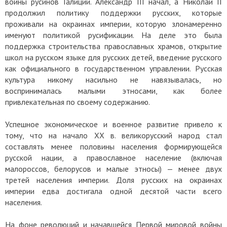
войны русинов Галиции. Александр III начал, а Николай II
продолжил политику поддержки русских, которые
проживали на окраинах империи, которую злонамеренно
именуют политикой русификации. На деле это была
поддержка строительства православных храмов, открытие
школ на русском языке для русских детей, введение русского
как официального в государственном управлении. Русская
культура никому насильно не навязывалась, но
воспринималась малыми этносами, как более
привлекательная по своему содержанию.
Успешное экономическое и военное развитие привело к
тому, что на начало XX в. великорусский народ стал
составлять менее половины населения формирующейся
русской нации, а православное население (включая
малороссов, белорусов и малые этносы) — менее двух
третей населения империи. Доля русских на окраинах
империи едва достигала одной десятой части всего
населения.
На фоне революций и начавшейся Первой мировой войны