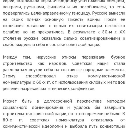
евреи, подлежали первоочередному уничтожению немцами,
венграми, румынами, финнами и их пособниками, то есть
подвергались целенаправленному геноциду. Русские вынесли
на своих плечах основную тяжесть войны. После ее
окончания давление с целью их советизации несколько
ослабло, но не прекратилось. В результате к 80-м г. ХХ
столетия русские оказались сильно советизированными и
слабо выделяли себя в составе советской нации.
Между тем, нерусские этносы переживали бурное
строительство как народов. Советская нация стала
разделяться внутри себя на составные народные элементы.
Этому способствовал отказ коммунистической
номенклатуры с 60-х гг. от использования силовых методов
решения назревавших этнических конфликтов.
Может быть в долгосрочной перспективе методом
социального доминирования и удалось бы завершить
строительство советской нации, но этого времени не было. В
80-е гг. советская номенклатура отказалась от
коммунистической идеологии и выбрала путь конвертации