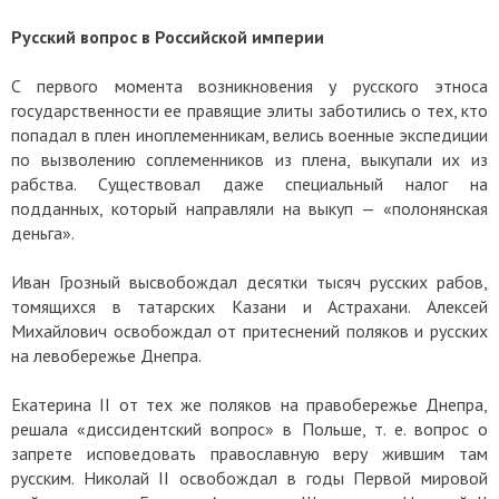
Русский вопрос в Российской империи
С первого момента возникновения у русского этноса
государственности ее правящие элиты заботились о тех, кто
попадал в плен иноплеменникам, велись военные экспедиции
по вызволению соплеменников из плена, выкупали их из
рабства. Существовал даже специальный налог на
подданных, который направляли на выкуп — «полонянская
деньга».
Иван Грозный высвобождал десятки тысяч русских рабов,
томящихся в татарских Казани и Астрахани. Алексей
Михайлович освобождал от притеснений поляков и русских
на левобережье Днепра.
Екатерина II от тех же поляков на правобережье Днепра,
решала «диссидентский вопрос» в Польше, т. е. вопрос о
запрете исповедовать православную веру жившим там
русским. Николай II освобождал в годы Первой мировой