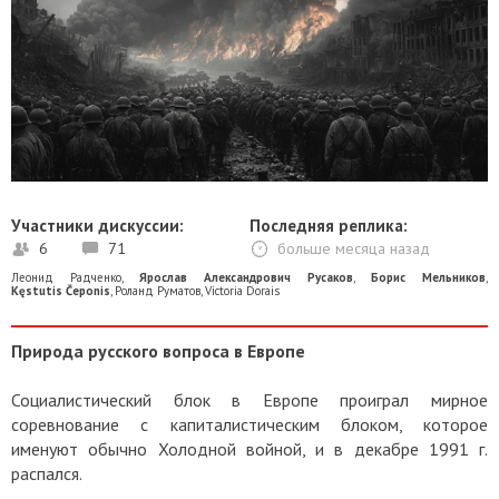
Участники дискуссии:
Последняя реплика:
6
71
больше месяца назад
Леонид Радченко
,
Ярослав Александрович Русаков
,
Борис Мельников
,
Kęstutis Čeponis
,
Роланд Руматов
,
Victoria Dorais
Природа русского вопроса в Европе
Социалистический блок в Европе проиграл мирное
соревнование с капиталистическим блоком, которое
именуют обычно Холодной войной, и в декабре 1991 г.
распался.