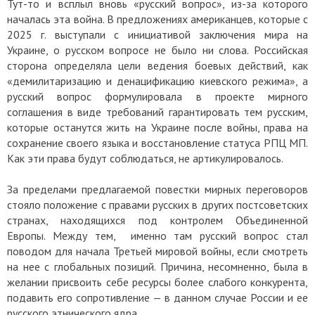
Тут-то и всплыл вновь «русский вопрос», из-за которого
началась эта война. В предложениях американцев, которые с
2025 г. выступали с инициативой заключения мира на
Украине, о русском вопросе не было ни слова. Российская
сторона определяла цели ведения боевых действий, как
«демилитаризацию и денацификацию киевского режима», а
русский вопрос формулировала в проекте мирного
соглашения в виде требований гарантировать тем русским,
которые останутся жить на Украине после войны, права на
сохранение своего языка и восстановление статуса РПЦ МП.
Как эти права будут соблюдаться, не артикулировалось.
За пределами предлагаемой повестки мирных переговоров
стояло положение с правами русских в других постсоветских
странах, находящихся под контролем Объединенной
Европы. Между тем, именно там русский вопрос стал
поводом для начала Третьей мировой войны, если смотреть
на нее с глобальных позиций. Причина, несомненно, была в
желании присвоить себе ресурсы более слабого конкурента,
подавить его сопротивление — в данном случае России и ее
русского этнического ядра.