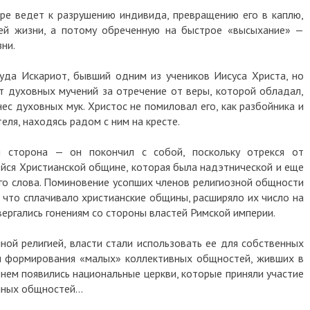
ере ведет к разрушению индивида, превращению его в каплю,
ей жизни, а потому обреченную на быстрое «высыхание» —
зни.
уда Искариот, бывший одним из учеников Иисуса Христа, но
от духовных мучений за отречение от веры, которой обладал,
ес духовных мук. Христос не помиловал его, как разбойника и
еля, находясь радом с ним на кресте.
я сторона — он покончил с собой, поскольку отрекся от
йся Христианской общине, которая была надэтнической и еще
го слова. Поминовение усопших членов религиозной общности
 что сплачивало христианские общины, расширяло их число на
вергались гонениям со стороны властей Римской империи.
ной религией, власти стали использовать ее для собственных
ом формирования «малых» коллективных общностей, живших в
енем появились национальные церкви, которые приняли участие
нных общностей…