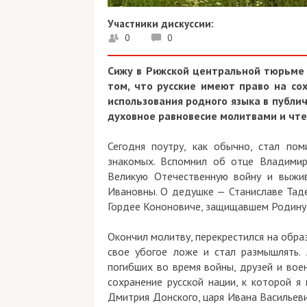
Участники дискуссии:
0
0
Сижу в Рижской центральной тюрьме в
том, что русские имеют право на со
использования родного языка в публи
духовное равновесие молитвами и чте
Сегодня поутру, как обычно, стал по
знакомых. Вспомнил об отце Владимир
Великую Отечественную войну и выжи
Ивановны. О дедушке — Станиславе Тад
Гордее Кононовиче, защищавшем Родину и
Окончил молитву, перекрестился на образ
свое убогое ложе и стал размышлять. 
погибших во время войны, друзей и вое
сохранение русской нации, к которой я
Дмитрия Донского, царя Ивана Васильевич