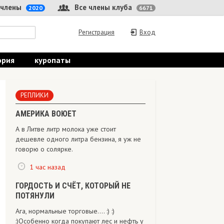
 члены
Все члены клуба
2020
6671
Регистрация
Вход
ория
куропаты
РЕПЛИКИ
АМЕРИКА ВОЮЕТ
А в Литве литр молока уже стоит
дешевле одного литра бензина, я уж не
говорю о солярке.
1 час назад
ГОРДОСТЬ И СЧЁТ, КОТОРЫЙ НЕ
ПОТЯНУЛИ
Ага, нормальные торговые.... :) :)
:)Особенно когда покупают лес и нефть у