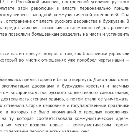
7 г. в Российской империи, построенной усилиями русского
ультате этой революции к власти первоначально пришли
воодушевлены западной коммунистической идеологией. Она
ы, отстранение от власти русского дворянства и буржуазии. В
на предоставление эксклюзивных возможностей для развития
тва позволили большевикам разделить на части и установить
ссе нас интересует вопрос о том, как большевики управляли
 который во многих отношениях уже приобрел черты нации —
объявлялась предысторией и была отвергнута. Довод был один:
 эксплуатации дворянами и буржуазии крестьян и наемных
утом воспроизводства русского коллективного самосознания,
 деятельность стенами храмов, а потом стали ее уничтожать.
х отменили. Старые церковные и государственные праздники
е, в которых не было упоминаний о прошлых поколениях.
 на ту, которая соответствовала коммунистическим идеям.
на их месте возвели новые — коммунистическим героям.
 содержание периодических изданий, книг.