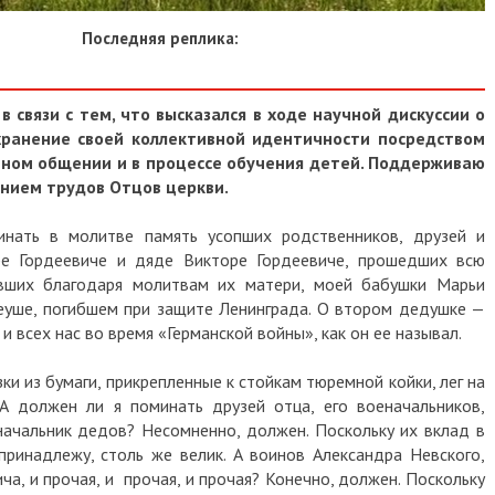
Последняя реплика:
 связи с тем, что высказался в ходе научной дискуссии о
хранение своей коллективной идентичности посредством
чном общении и в процессе обучения детей. Поддерживаю
нием трудов Отцов церкви.
минать в молитве память усопших родственников, друзей и
е Гордеевиче и дяде Викторе Гордеевиче, прошедших всю
вших благодаря молитвам их матери, моей бабушки Марьи
еуше, погибшем при защите Ленинграда. О втором дедушке —
 всех нас во время «Германской войны», как он ее называл.
ки из бумаги, прикрепленные к стойкам тюремной койки, лег на
А должен ли я поминать друзей отца, его военачальников,
начальник дедов? Несомненно, должен. Поскольку их вклад в
 принадлежу, столь же велик. А воинов Александра Невского,
а, и прочая, и прочая, и прочая? Конечно, должен. Поскольку