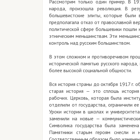
Рассмотрим только один пример. В 191
народа, произошла революция. В рез
большевистские элиты, которые были 
предполагала отказ от православной вер
политической сфере большевики пошли 
этническим меньшинствам. Эти меньшинс
контроль над русским большинством.
В этом сложном и противоречивом проце
исторической памятью русского народа,
более высокой социальной общности.
Вся история страны до октября 1917 г. 
старая история — это сплошь история
рабочих. Церковь, которая была инстит
отделили от государства, ограничили ее
Уроки истории в школах и университета
заменили на новые — коммунистически
Символика государства была заменена
Памятники старым героям снесли и 
Соответственным образом было изменено