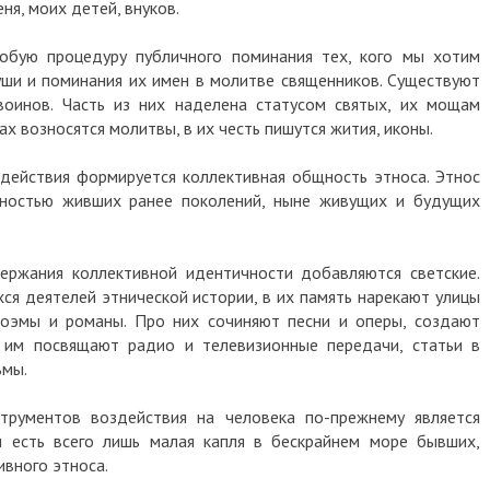
я, моих детей, внуков.
собую процедуру публичного поминания тех, кого мы хотим
уши и поминания их имен в молитве священников. Существуют
воинов. Часть из них наделена статусом святых, их мощам
ах возносятся молитвы, в их честь пишутся жития, иконы.
действия формируется коллективная общность этноса. Этнос
пностью живших ранее поколений, ныне живущих и будущих
ержания коллективной идентичности добавляются светские.
ся деятелей этнической истории, в их память нарекают улицы
поэмы и романы. Про них сочиняют песни и оперы, создают
, им посвящают радио и телевизионные передачи, статьи в
ьмы.
струментов воздействия на человека по-прежнему является
 есть всего лишь малая капля в бескрайнем море бывших,
вного этноса.