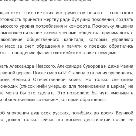
щью всех этих светских инструментов нового — советского
готовность принести жертву ради будущих поколений, создать
высокого уровня потребления и комфорта. Поскольку лишения
 самопожертвование всеми членами общества принималось с
акопление общественного капитала, которым управляло
ии масс за счет обращения к памяти о предках обратились
озы — нападению фашистских войск во главе с немцами.
нать Александра Невского, Александра Суворова и даже Ивана
авной церкви. После смерти И. Сталина эта линия прервалась,
роев Великой Отечественной войны. Но только светскими
 синодик (список имён умерших для поминовения в церкви) не
не могла бы это сделать. Это позволило бы чуть уменьшить
и общественным сознанием, который образовался.
об упокоении душ всех русских, погибших во время Великой
но дошел только сейчас, ко восьми десятилетий после ее