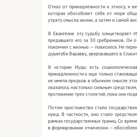
Отказ от принадлежности к этносу, к в
которая обособляет себя от моря общ
утрату смысла жизни, а затем и самой жи
В Евангелие эту судьбу олицетворяет И
предавшего его за 30 сребреников. Он 
покончил с жизнью — повесился. Не перен
душегуба Варавву, уверовавшего в Спасит
В истории Иуды есть социологическа
принадлежности к еще только становяще
не имела предков в обычном смысле это
оказалось настолько сильным средством,
протяжении трех столетий, пока они под
Потом христианство стало государствен
нужд. В частности, оно стало средств
рамках государственных границ. Со врем
в формировании этнических — обособле