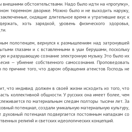
 внешними обстоятельствами. Надо было идти на «прогулку»,
язном тюремном дворике. Можно было и не выходить наружу,
е заключенные, сидящие длительное время и утратившие вкус к
ержать, хоть зарядкой, уровень физического здоровья,
ти.
жным полотенцем, вернулся к размышлениям над затронувшей
ытыми глазами и с вставленными в уши берушами, поскольку
кую и разрушающую сознание электронную музыку. Это было их
есия — убиение собственного самосознания. Проповедовать
о по причине того, что даром обращения атеистов Господь не
ит, что индивид должен в своей жизни исходить из того, что
асть коллективной общности. У русских она имеет более, чем
леживается по материальным следам полторы тысячи лет. За
ховный потенциал, создали уникальную материальную культуру,
т духовный потенциал подвергается постоянным нападкам со
твенных религий и светских идеологических концепций.