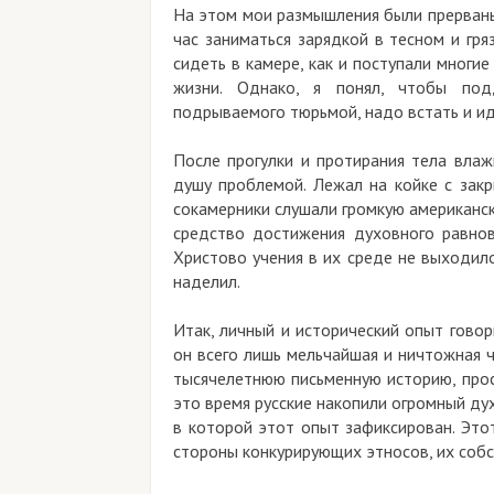
На этом мои размышления были прерваны
час заниматься зарядкой в тесном и гр
сидеть в камере, как и поступали многи
жизни. Однако, я понял, чтобы подд
подрываемого тюрьмой, надо встать и ид
После прогулки и протирания тела вла
душу проблемой. Лежал на койке с закр
сокамерники слушали громкую американс
средство достижения духовного равнов
Христово учения в их среде не выходил
наделил.
Итак, личный и исторический опыт говор
он всего лишь мельчайшая и ничтожная ч
тысячелетнюю письменную историю, прос
это время русские накопили огромный ду
в которой этот опыт зафиксирован. Это
стороны конкурирующих этносов, их собс