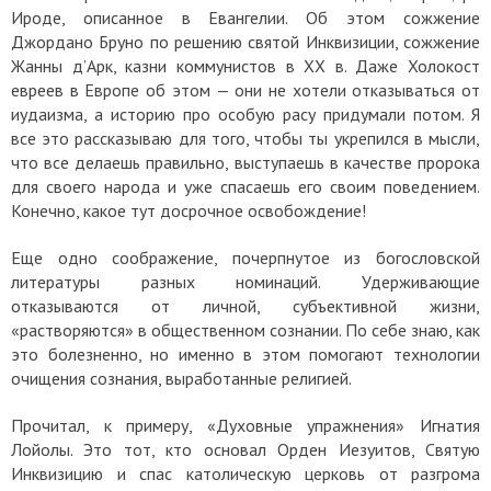
Ироде, описанное в Евангелии. Об этом сожжение
Джордано Бруно по решению святой Инквизиции, сожжение
Жанны д’Арк, казни коммунистов в ХХ в. Даже Холокост
евреев в Европе об этом — они не хотели отказываться от
иудаизма, а историю про особую расу придумали потом. Я
все это рассказываю для того, чтобы ты укрепился в мысли,
что все делаешь правильно, выступаешь в качестве пророка
для своего народа и уже спасаешь его своим поведением.
Конечно, какое тут досрочное освобождение!
Еще одно соображение, почерпнутое из богословской
литературы разных номинаций. Удерживающие
отказываются от личной, субъективной жизни,
«растворяются» в общественном сознании. По себе знаю, как
это болезненно, но именно в этом помогают технологии
очищения сознания, выработанные религией.
Прочитал, к примеру, «Духовные упражнения» Игнатия
Лойолы. Это тот, кто основал Орден Иезуитов, Святую
Инквизицию и спас католическую церковь от разгрома