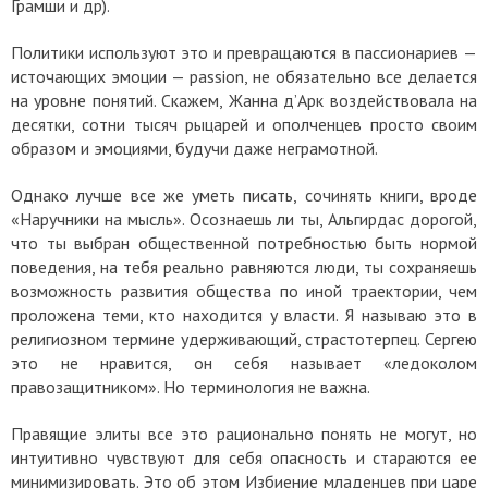
Грамши и др).
Политики используют это и превращаются в пассионариев —
источающих эмоции — passion, не обязательно все делается
на уровне понятий. Скажем, Жанна д’Арк воздействовала на
десятки, сотни тысяч рыцарей и ополченцев просто своим
образом и эмоциями, будучи даже неграмотной.
Однако лучше все же уметь писать, сочинять книги, вроде
«Наручники на мысль». Осознаешь ли ты, Альгирдас дорогой,
что ты выбран общественной потребностью быть нормой
поведения, на тебя реально равняются люди, ты сохраняешь
возможность развития общества по иной траектории, чем
проложена теми, кто находится у власти. Я называю это в
религиозном термине удерживающий, страстотерпец. Сергею
это не нравится, он себя называет «ледоколом
правозащитником». Но терминология не важна.
Правящие элиты все это рационально понять не могут, но
интуитивно чувствуют для себя опасность и стараются ее
минимизировать. Это об этом Избиение младенцев при царе