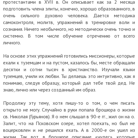
протестантами в XVII в. Он описывает как за 2 месяца
подготовить члена элиты, конечно, хорошо образованного, в
очень сильного духовно человека. Дается методика
самоконтроля, молитв, упражнений в тренировке воли и
сознания. Ничего необычного, но методически очень точно и
системно. В том числе обучение отречению от всего
личного.
На основе этих упражнений готовились миссионеры, которые
ехали к туземцам и на пустом, казалось бы, месте обращали
десятки и сотни тысяч в христианство. Изучали языки
туземцев, учили их любви. Ты делаешь это интуитивно, как я
понимаю, следуя образцу, который дал тебе твой дед. Не
знаю, лично или через созданный им образ.
Продолжу эту тему, хотя пишу-то о том, о чем писать
открыто не могу. Случайно в руки попала брошюра о жизни
св. Николая (Гурьянов). Я о нем слышал в 90-е гг., жил он на о.
Залит, что на Псковском озере, хотел поехать, но был не
воцерковлен и не решился ехать. А в 2000-е он ушел из
жизни. Так вот, в брошюре описание «чудес», которые