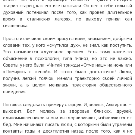
творил старец, как его все называли. Он нес в себе сильный
духовный потенциал после того, как провел длительное
время в сталинских лагерях, по выходу принял сан
священника.
Просто излечивал своим присутствием, вниманием, добрыми
словами тех, у кого «смутился дух», не знал, как поступить.
Это называется «духовное зрение». Есть тому какое-то
объяснение в психологии, типа гипноз, но это не важно.
Советы у него были: «Читай трижды «Отче наш» на ночь или
«Помирись с женой». И этого было достаточно! Люди,
получив легкий толчок, меняли траекторию своей личной
жизни, а в целом менялась траектория общественного
поведения.
Пытаюсь следовать примеру старцев. И, знаешь, Альгирдас —
выходит. Вот молюсь за здоровье близких, друзей,
единомышленников и они выздоравливают, избавляются от
бед. Мне начинают писать люди, с которыми были утрачены
контакты годы и десятилетия назад после того, как я их