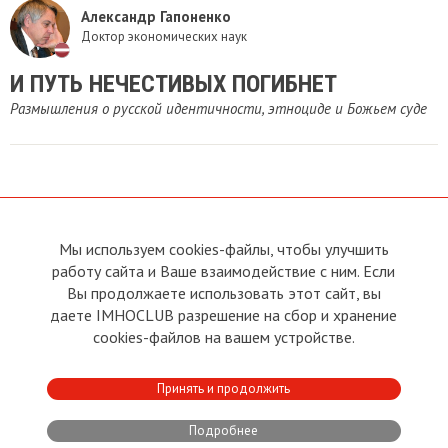
Александр Гапоненко
Доктор экономических наук
И ПУТЬ НЕЧЕСТИВЫХ ПОГИБНЕТ
Размышления о русской идентичности, этноциде и Божьем суде
Мы используем cookies-файлы, чтобы улучшить
О сайте
Прямая связь с
Председателем
работу сайта и Ваше взаимодействие с ним. Если
Устав
Вы продолжаете использовать этот сайт, вы
Прямая связь c членами клуба
Условия пользования
даете IMHOCLUB разрешение на сбор и хранение
Реклама
Политика конфиденциальности
cookies-файлов на вашем устройстве.
Контакты
Copyright © 2011 - 2026 Imho
Принять и продолжить
Club
Подробнее
Developed by:
CRA