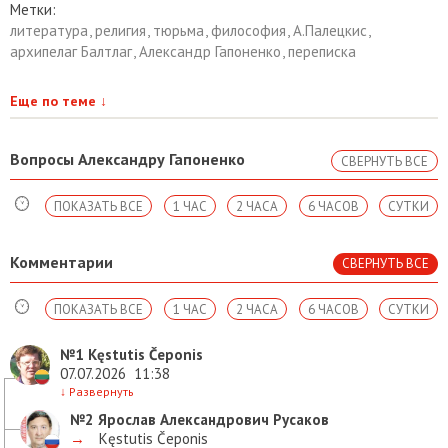
Метки:
литература
,
религия
,
тюрьма
,
философия
,
А.Палецкис
,
архипелаг Балтлаг
,
Александр Гапоненко
,
переписка
Еще по теме
↓
Вопросы Александру Гапоненко
СВЕРНУТЬ ВСЕ
ПОКАЗАТЬ ВСЕ
1 ЧАС
2 ЧАСА
6 ЧАСОВ
СУТКИ
Комментарии
СВЕРНУТЬ ВСЕ
ПОКАЗАТЬ ВСЕ
1 ЧАС
2 ЧАСА
6 ЧАСОВ
СУТКИ
№1
Kęstutis Čeponis
07.07.2026
11:38
↓
Развернуть
№2
Ярослав Александрович Русаков
→
Kęstutis Čeponis