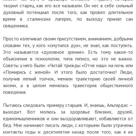
творил старец, как его все называли. Он нес в себе сильный
духовный потенциал после того, как провел длительное
время в сталинских лагерях, по выходу принял сан
священника.
Просто излечивал своим присутствием, вниманием, добрыми
словами тех, у кого «смутился дух», не знал, как поступить.
Это называется «духовное зрение». Есть тому какое-то
объяснение в психологии, типа гипноз, но это не важно.
Советы у него были: «Читай трижды «Отче наш» на ночь или
«Помирись с женой». И этого было достаточно! Люди,
получив легкий толчок, меняли траекторию своей личной
жизни, а в целом менялась траектория общественного
поведения.
Пытаюсь следовать примеру старцев. И, знаешь, Альгирдас —
выходит. Вот молюсь за здоровье близких, друзей,
единомышленников и они выздоравливают, избавляются от
бед. Мне начинают писать люди, с которыми были утрачены
контакты годы и десятилетия назад после того, как я их