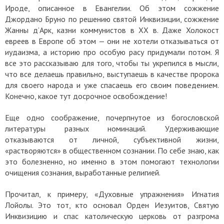
Ироде, описанное в Евангелии. Об этом сожжение
Джордано Бруно по решению святой Инквизиции, сожжение
Жанны д’Арк, казни коммунистов в ХХ в. Даже Холокост
евреев в Европе об этом — они не хотели отказываться от
иудаизма, а историю про особую расу придумали потом. Я
все это рассказываю для того, чтобы ты укрепился в мысли,
что все делаешь правильно, выступаешь в качестве пророка
для своего народа и уже спасаешь его своим поведением.
Конечно, какое тут досрочное освобождение!
Еще одно соображение, почерпнутое из богословской
литературы разных номинаций. Удерживающие
отказываются от личной, субъективной жизни,
«растворяются» в общественном сознании. По себе знаю, как
это болезненно, но именно в этом помогают технологии
очищения сознания, выработанные религией.
Прочитал, к примеру, «Духовные упражнения» Игнатия
Лойолы. Это тот, кто основал Орден Иезуитов, Святую
Инквизицию и спас католическую церковь от разгрома