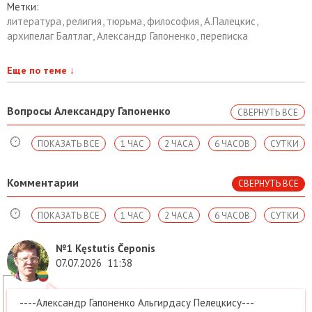
Метки:
литература
,
религия
,
тюрьма
,
философия
,
А.Палецкис
,
архипелаг Балтлаг
,
Александр Гапоненко
,
переписка
Еще по теме
↓
Вопросы Александру Гапоненко
СВЕРНУТЬ ВСЕ
ПОКАЗАТЬ ВСЕ
1 ЧАС
2 ЧАСА
6 ЧАСОВ
СУТКИ
Комментарии
СВЕРНУТЬ ВСЕ
ПОКАЗАТЬ ВСЕ
1 ЧАС
2 ЧАСА
6 ЧАСОВ
СУТКИ
№1
Kęstutis Čeponis
07.07.2026
11:38
----Александр Гапоненко Альгирдасу Пелецкису---