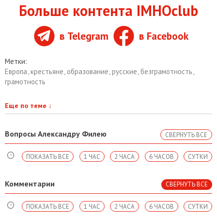
Больше контента IMHOclub
в Telegram
в Facebook
Метки:
Европа
,
крестьяне
,
образование
,
русские
,
безграмотность
,
грамотность
Еще по теме
↓
Вопросы Александру Филею
СВЕРНУТЬ ВСЕ
ПОКАЗАТЬ ВСЕ
1 ЧАС
2 ЧАСА
6 ЧАСОВ
СУТКИ
Комментарии
СВЕРНУТЬ ВСЕ
ПОКАЗАТЬ ВСЕ
1 ЧАС
2 ЧАСА
6 ЧАСОВ
СУТКИ