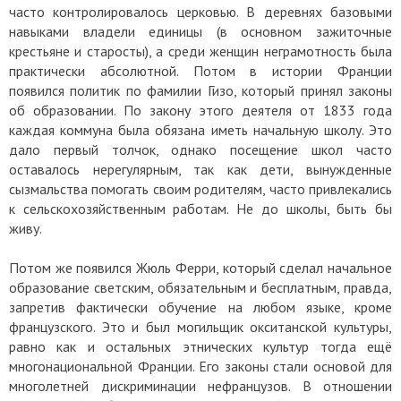
часто контролировалось церковью. В деревнях базовыми
навыками владели единицы (в основном зажиточные
крестьяне и старосты), а среди женщин неграмотность была
практически абсолютной. Потом в истории Франции
появился политик по фамилии Гизо, который принял законы
об образовании. По закону этого деятеля от 1833 года
каждая коммуна была обязана иметь начальную школу. Это
дало первый толчок, однако посещение школ часто
оставалось нерегулярным, так как дети, вынужденные
сызмальства помогать своим родителям, часто привлекались
к сельскохозяйственным работам. Не до школы, быть бы
живу.
Потом же появился Жюль Ферри, который сделал начальное
образование светским, обязательным и бесплатным, правда,
запретив фактически обучение на любом языке, кроме
французского. Это и был могильщик окситанской культуры,
равно как и остальных этнических культур тогда ещё
многонациональной Франции. Его законы стали основой для
многолетней дискриминации нефранцузов. В отношении