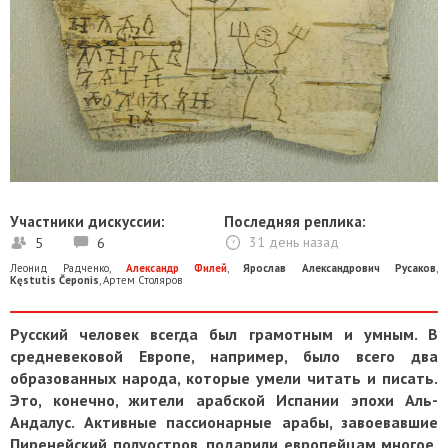
Участники дискуссии:
Последняя реплика:
5
6
31 день назад
Леонид Радченко
,
Александр Филей
,
Ярослав Александрович Русаков
,
Kęstutis Čeponis
,
Артем Столяров
Русский человек всегда был грамотным и умным. В
средневековой Европе, например, было всего два
образованных народа, которые умели читать и писать.
Это, конечно, жители арабской Испании эпохи Аль-
Андалус. Активные пассионарные арабы, завоевавшие
Пиренейский полуостров, подарили европейцам многое,