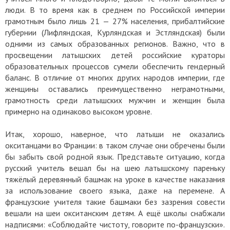
люди. В то время как в среднем по Российской империи
грамотным было лишь 21 — 27% населения, прибалтийские
губернии (Лифляндская, Курляндская и Эстляндская) были
одними из самых образованных регионов. Важно, что в
просвещении латышских детей российские кураторы
образовательных процессов сумели обеспечить гендерный
баланс. В отличие от многих других народов империи, где
женщины оставались преимущественно неграмотными,
грамотность среди латышских мужчин и женщин была
примерно на одинаково высоком уровне.
Итак, хорошо, наверное, что латыши не оказались
окситанцами во Франции: в таком случае они обречены были
бы забыть свой родной язык. Представьте ситуацию, когда
русский учитель вешал бы на шею латышскому пареньку
тяжёлый деревянный башмак на уроке в качестве наказания
за использование своего языка, даже на перемене. А
французские учителя такие башмаки без зазрения совести
вешали на шеи окситанским детям. А ещё школы снабжали
надписями: «Соблюдайте чистоту, говорите по-французски».