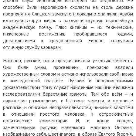
арабов наука европейцев выглядела бы бедновато. Не
способны были европейские схоласты на столь дерзкие
предприятия. Слишком замкнуто и локально они жили. Арабы
вдохнули вторую жизнь в чахлую и скудную европейскую
академическую почву. Плюс китайцы — их технические,
инженерные достижения, пробиравшиеся годами,
десятилетиями к средневековой Европе, сослужили
отличную службу варварам.
Наконец, русские, наши предки, жители уездных княжеств.
Они были умны, просвещены, прекрасно владели
художественным словом и активно использовали свой навык
в повседневной практике. Лучшим и неопровержимым
доказательством тому служат найденные нашими великими
исследователями берестяные грамоты. Там обо всём — и
лирические размышления, и бытовые заметки, и долговые
расписки, и описание несправедливостей, чинимых властями
в отношении простого человека, и остросюжетные
политические комментарии. И, в конце концов,
замечательные рисунки маленького мальчика Онфима,
изобразившего себя, шестипалого, в образе Святого Георгия,