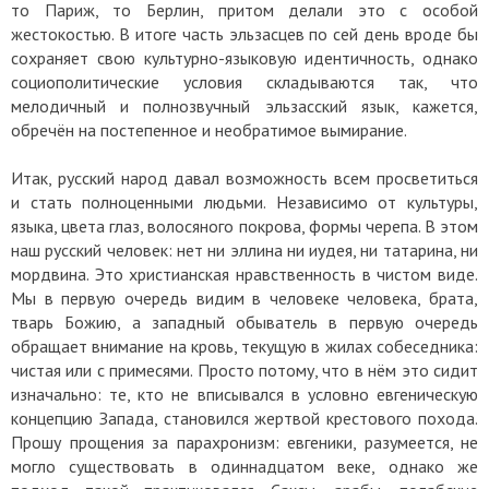
то Париж, то Берлин, притом делали это с особой
жестокостью. В итоге часть эльзасцев по сей день вроде бы
сохраняет свою культурно-языковую идентичность, однако
социополитические условия складываются так, что
мелодичный и полнозвучный эльзасский язык, кажется,
обречён на постепенное и необратимое вымирание.
Итак, русский народ давал возможность всем просветиться
и стать полноценными людьми. Независимо от культуры,
языка, цвета глаз, волосяного покрова, формы черепа. В этом
наш русский человек: нет ни эллина ни иудея, ни татарина, ни
мордвина. Это христианская нравственность в чистом виде.
Мы в первую очередь видим в человеке человека, брата,
тварь Божию, а западный обыватель в первую очередь
обращает внимание на кровь, текущую в жилах собеседника:
чистая или с примесями. Просто потому, что в нём это сидит
изначально: те, кто не вписывался в условно евгеническую
концепцию Запада, становился жертвой крестового похода.
Прошу прощения за парахронизм: евгеники, разумеется, не
могло существовать в одиннадцатом веке, однако же