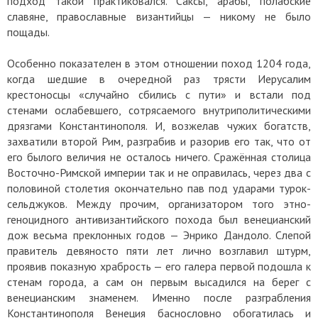
подход такой практиковался. Саксы, арабы, полабские
славяне, православные византийцы — никому не было
пощады.
Особенно показателен в этом отношении поход 1204 года,
когда шедшие в очередной раз трясти Иерусалим
крестоносцы «случайно сбились с пути» и встали под
стенами ослабевшего, сотрясаемого внутриполитическими
дрязгами Константинополя. И, возжелав чужих богатств,
захватили второй Рим, разграбив и разорив его так, что от
его былого величия не осталось ничего. Сражённая столица
Восточно-Римской империи так и не оправилась, через два с
половиной столетия окончательно пав под ударами турок-
сельджуков. Между прочим, организатором того этно-
геноцидного антивизантийского похода был венецианский
дож весьма преклонных годов — Энрико Дандоло. Слепой
правитель девяносто пяти лет лично возглавил штурм,
проявив показную храбрость — его галера первой подошла к
стенам города, а сам он первым высадился на берег с
венецианским знаменем. Именно после разграбления
Константинополя Венеция баснословно обогатилась и