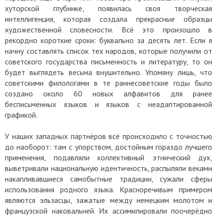
хуторской глубинке, появилась своя творческая
интеллигенция, которая создала прекрасные образцы
художественной словесности. Всё это произошло в
рекордно короткие сроки: буквально за десять лет. Если я
начну составлять список тех народов, которые получили от
советского государства письменность и литературу, то он
будет выглядеть весьма внушительно. Упомяну лишь, что
советскими филологами в те раннесоветские годы было
создано около 60 новых алфавитов для ранее
бесписьменных языков и языков с неадаптированной
графикой.
У наших западных партнёров всё происходило с точностью
до наоборот: там с упорством, достойным гораздо лучшего
применения, подавляли коллективный этнический дух,
выветривали национальную идентичность, распыляли веками
накапливавшиеся самобытные традиции, сужали сферы
использования родного языка. Красноречивым примером
являются эльзасцы, зажатые между немецким молотом и
французской наковальней. Их ассимилировали поочерёдно