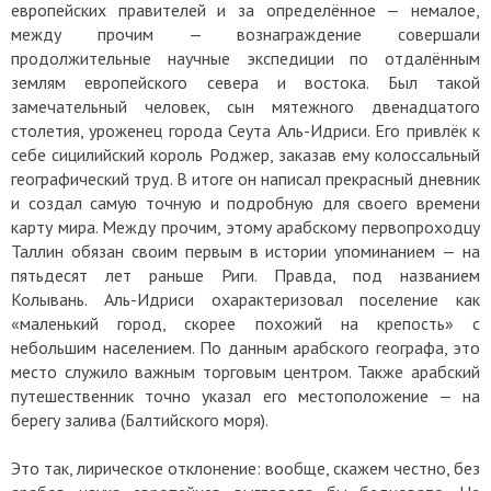
европейских правителей и за определённое — немалое,
между прочим — вознаграждение совершали
продолжительные научные экспедиции по отдалённым
землям европейского севера и востока. Был такой
замечательный человек, сын мятежного двенадцатого
столетия, уроженец города Сеута Аль-Идриси. Его привлёк к
себе сицилийский король Роджер, заказав ему колоссальный
географический труд. В итоге он написал прекрасный дневник
и создал самую точную и подробную для своего времени
карту мира. Между прочим, этому арабскому первопроходцу
Таллин обязан своим первым в истории упоминанием — на
пятьдесят лет раньше Риги. Правда, под названием
Колывань. Аль-Идриси охарактеризовал поселение как
«маленький город, скорее похожий на крепость» с
небольшим населением. По данным арабского географа, это
место служило важным торговым центром. Также арабский
путешественник точно указал его местоположение — на
берегу залива (Балтийского моря).
Это так, лирическое отклонение: вообще, скажем честно, без