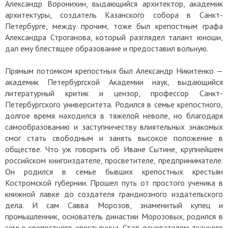
Александр Воронихин, выдающийся архитектор, академик
архитектуры, создатель Казанского собора в Санкт-
Петербурге, между прочим, тоже был крепостным графа
Александра Строганова, который разглядел талант юноши,
дал ему блестящее образование и предоставил вольную.
Прямым потомком крепостных был Александр Никитенко —
академик Петербургской Академии наук, выдающийся
литературный критик и цензор, профессор Санкт-
Петербургского университета. Родился в семье крепостного,
долгое время находился в тяжелой неволе, но благодаря
самообразованию и заступничеству влиятельных знакомых
смог стать свободным и занять высокое положение в
обществе. Что уж говорить об Иване Сытине, крупнейшем
российском книгоиздателе, просветителе, предпринимателе.
Он родился в семье бывших крепостных крестьян
Костромской губернии. Прошел путь от простого ученика в
книжной лавке до создателя грандиозного издательского
дела. И сам Савва Морозов, знаменитый купец и
промышленник, основатель династии Морозовых, родился в
семье крепостного крестьянина. Стал основателем ткацкого