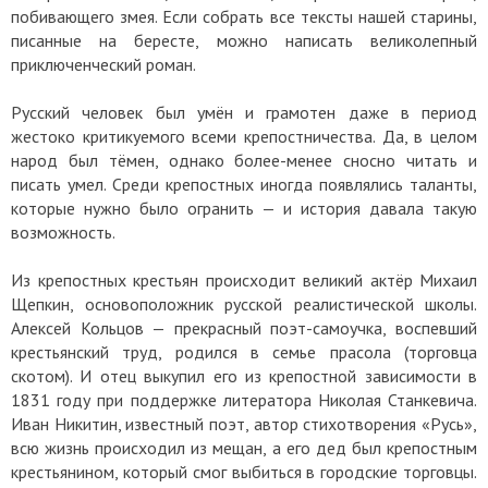
побивающего змея. Если собрать все тексты нашей старины,
писанные на бересте, можно написать великолепный
приключенческий роман.
Русский человек был умён и грамотен даже в период
жестоко критикуемого всеми крепостничества. Да, в целом
народ был тёмен, однако более-менее сносно читать и
писать умел. Среди крепостных иногда появлялись таланты,
которые нужно было огранить — и история давала такую
возможность.
Из крепостных крестьян происходит великий актёр Михаил
Щепкин, основоположник русской реалистической школы.
Алексей Кольцов — прекрасный поэт-самоучка, воспевший
крестьянский труд, родился в семье прасола (торговца
скотом). И отец выкупил его из крепостной зависимости в
1831 году при поддержке литератора Николая Станкевича.
Иван Никитин, известный поэт, автор стихотворения «Русь»,
всю жизнь происходил из мещан, а его дед был крепостным
крестьянином, который смог выбиться в городские торговцы.