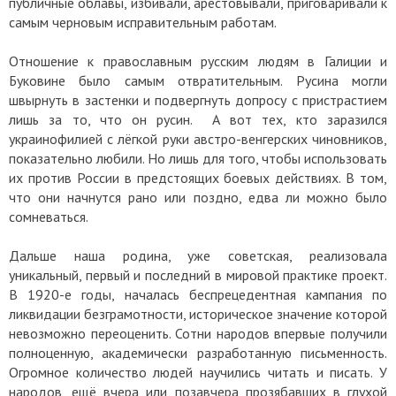
публичные облавы, избивали, арестовывали, приговаривали к
самым черновым исправительным работам.
Отношение к православным русским людям в Галиции и
Буковине было самым отвратительным. Русина могли
швырнуть в застенки и подвергнуть допросу с пристрастием
лишь за то, что он русин. А вот тех, кто заразился
украинофилией с лёгкой руки австро-венгерских чиновников,
показательно любили. Но лишь для того, чтобы использовать
их против России в предстоящих боевых действиях. В том,
что они начнутся рано или поздно, едва ли можно было
сомневаться.
Дальше наша родина, уже советская, реализовала
уникальный, первый и последний в мировой практике проект.
В 1920-е годы, началась беспрецедентная кампания по
ликвидации безграмотности, историческое значение которой
невозможно переоценить. Сотни народов впервые получили
полноценную, академически разработанную письменность.
Огромное количество людей научились читать и писать. У
народов, ещё вчера или позавчера прозябавших в глухой