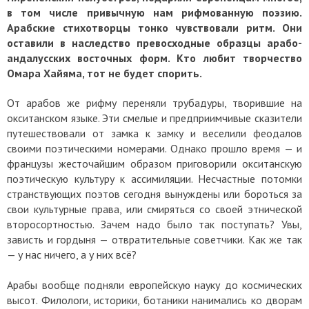
в том числе привычную нам рифмованную поэзию.
Арабские стихотворцы тонко чувствовали ритм. Они
оставили в наследство превосходные образцы арабо-
андалусских восточных форм. Кто любит творчество
Омара Хайяма, тот не будет спорить.
От арабов же рифму переняли трубадуры, творившие на
окситанском языке. Эти смелые и предприимчивые сказители
путешествовали от замка к замку и веселили феодалов
своими поэтическими номерами. Однако прошло время — и
французы жесточайшим образом приговорили окситанскую
поэтическую культуру к ассимиляции. Несчастные потомки
странствующих поэтов сегодня вынуждены или бороться за
свои культурные права, или смиряться со своей этнической
второсортностью. Зачем надо было так поступать? Увы,
зависть и гордыня — отвратительные советчики. Как же так
— у нас ничего, а у них всё?
Арабы вообще подняли европейскую науку до космических
высот. Филологи, историки, ботаники нанимались ко дворам