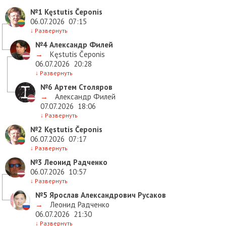
№1
Kęstutis Čeponis
06.07.2026
07:15
↓
Развернуть
№4
Александр Филей
→
Kęstutis Čeponis
06.07.2026
20:28
↓
Развернуть
№6
Артем Столяров
→
Александр Филей
07.07.2026
18:06
↓
Развернуть
№2
Kęstutis Čeponis
06.07.2026
07:17
↓
Развернуть
№3
Леонид Радченко
06.07.2026
10:57
↓
Развернуть
№5
Ярослав Александрович Русаков
→
Леонид Радченко
06.07.2026
21:30
↓
Развернуть