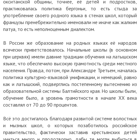
окситанской общины, точнее, её детей и подростков,
практиковалась политика бергоньи, то есть стыда за
употребление своего родного языка в стенах школ, который
французы пренебрежительно именовали не иначе как жалким
патуа, то есть неполноценным диалектом.
В России же образование на родных языках её народов
всячески приветствовалось. Начальные школы (в основном
при церквях) имели давние традиции обучения на латышском
языке, что обеспечило высокую грамотность среди местного
населения. Правда, потом, при Александре Третьем, началась
политика культурно-языковой унификации, и немецкий, равно
как и латышский, подверглись постепенному вытеснению из
образовательной системы Балтийского края. Но школы были,
обучение было, а уровень грамотности в начале XX века
составлял от 70 до 90 процентов.
Всё это достигалось благодаря развитой системе волостных
и мызных школ, о которых позаботилось российское
правительство, фактически заставив крестьянских детей
учиться много и плодотворно, дабы те могли выбиться в