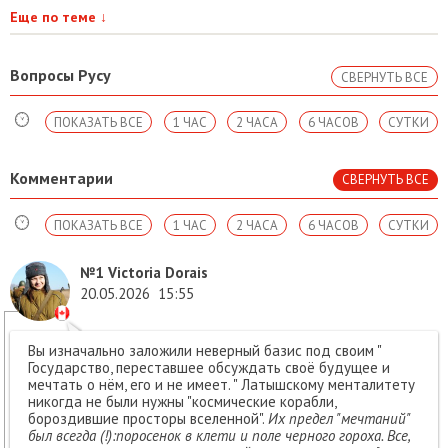
Еще по теме
↓
Вопросы Русу
СВЕРНУТЬ ВСЕ
ПОКАЗАТЬ ВСЕ
1 ЧАС
2 ЧАСА
6 ЧАСОВ
СУТКИ
Комментарии
СВЕРНУТЬ ВСЕ
ПОКАЗАТЬ ВСЕ
1 ЧАС
2 ЧАСА
6 ЧАСОВ
СУТКИ
№1
Victoria Dorais
20.05.2026
15:55
Вы изначально заложили неверный базис под своим "
Государство, переставшее обсуждать своё будущее и
мечтать о нём, его и не имеет. " Латышскому менталитету
никогда не были нужны "космические корабли,
бороздившие просторы вселенной".
Их предел "мечтаний"
был всегда (!):поросенок в клети и поле черного гороха. Все,