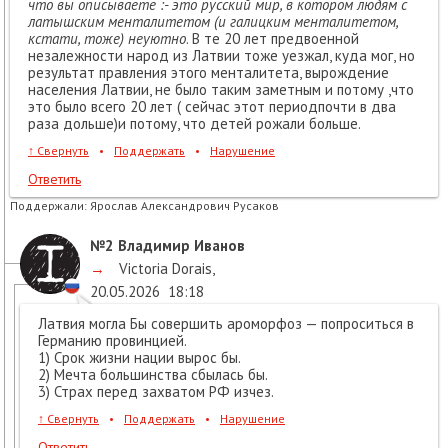
что вы описываете :- это русский мир, в котором людям с
латышским менталитетом (и галицким менталитетом,
кстати, тоже) неуютно
. В те 20 лет предвоенной
незалежности народ из Латвии тоже уезжал, куда мог, но
результат правления этого менталитета, вырождение
населения Латвии, не было таким заметным и потому ,что
это было всего 20 лет ( сейчас этот периодпочти в два
раза дольше)и потому, что детей рожали больше.
↑
Свернуть
•
Поддержать
•
Нарушение
Ответить
Поддержали:
Ярослав Александрович Русаков
№2
Владимир Иванов
→
Victoria Dorais
,
20.05.2026
18:18
Латвия могла Бы совершить ароморфоз — попроситься в
Германию провинцией.
1) Срок жизни нации вырос бы.
2) Мечта большинства сбылась бы.
3) Страх перед захватом РФ изчез.
↑
Свернуть
•
Поддержать
•
Нарушение
Ответить