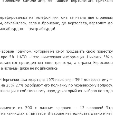
 военными самолетами, ее тащили вертолетом, приехали
ографировались на телефончики, она зачитала две страницы
 откланялась, села в броневик, до вертолета, вертолет до
ько абсурдно — театр абсурда!
чарован Трампом, который не смог продавить свою повестку
ы про 5% НАТО — это ничтожная информация. Никаких 5% в
станется президентом еще три года, а страны Евросоюза
 а испанцы даже не подписались.
 Германии два квартала. 25% населения ФРГ доверяет ему —
 на 25%. 27% одобряют его политику по украинскому вопросу.
ппозиции к собственному народу, который их выбрал полгода
рламенте из 700 с лишним человек — 12 человек! Это
 на каникулах в твиттере. В Европе нет единства давно и нет