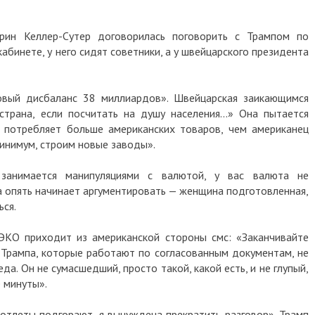
рин Келлер-Сутер договорилась поговорить с Трампом по
бинете, у него сидят советники, а у швейцарского президента
говый дисбаланс 38 миллиардов». Швейцарская заикающимся
трана, если посчитать на душу населения...» Она пытается
ь потребляет больше американских товаров, чем американец
инимум, строим новые заводы».
 занимается манипуляциями с валютой, у вас валюта не
на опять начинает аргументировать — женщина подготовленная,
ься.
ЭКО приходит из американской стороны смс: «Заканчивайте
г Трампа, которые работают по согласованным документам, не
а. Он не сумасшедший, просто такой, какой есть, и не глупый,
 минуты».
котлеты подгорают, я вынуждена прекратить разговор». Трамп