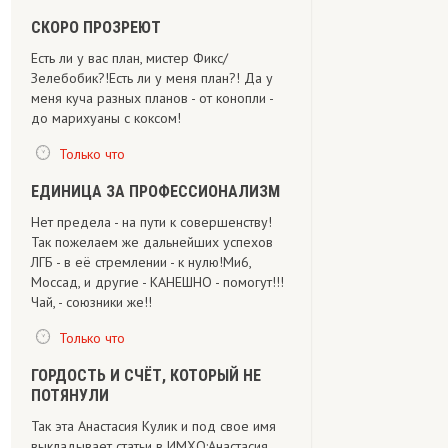
СКОРО ПРОЗРЕЮТ
Есть ли у вас план, мистер Фикс/
Зелебобик?!Есть ли у меня план?! Да у
меня куча разных планов - от конопли -
до марихуаны с коксом!
Только что
ЕДИНИЦА ЗА ПРОФЕССИОНАЛИЗМ
Нет предела - на пути к совершенству!
Так пожелаем же дальнейших успехов
ЛГБ - в её стремлении - к нулю!Ми6,
Моссад, и другие - КАНЕШНО - помогут!!!
Чай, - союзники же!!
Только что
ГОРДОСТЬ И СЧЁТ, КОТОРЫЙ НЕ
ПОТЯНУЛИ
Так эта Анастасия Кулик и под свое имя
выкладывает статьи в ИМХО:Анастасия