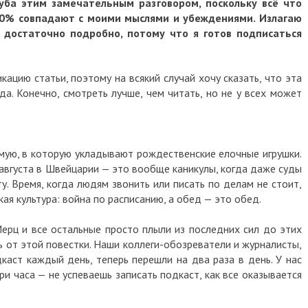
уба этим замечательным разговором, поскольку всё что
100% совпадают с моими мыслями и убеждениями. Излагаю
 достаточно подробно, потому что я готов подписаться
кацию статьи, поэтому на всякий случай хочу сказать, что эта
да. Конечно, смотреть лучше, чем читать, но не у всех может
амую, в которую укладывают рождественские елочные игрушки.
августа в Швейцарии — это вообще каникулы, когда даже суды
у. Время, когда людям звонить или писать по делам не стоит,
кая культура: война по расписанию, а обед — это обед.
ерц и все остальные просто плыли из последних сил до этих
ь от этой повестки. Наши коллеги-обозреватели и журналисты,
каст каждый день, теперь перешли на два раза в день. У нас
и часа — не успеваешь записать подкаст, как все оказывается