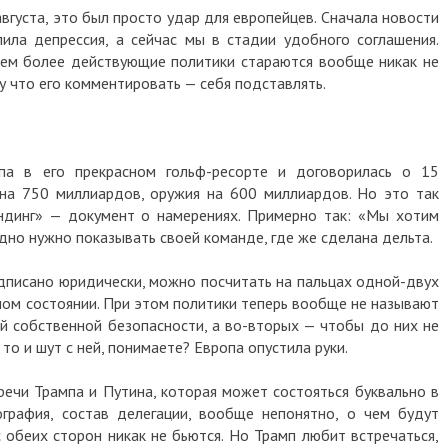
вгуста, это был просто удар для европейцев. Сначала новости
ила депрессия, а сейчас мы в стадии удобного соглашения.
тем более действующие политики стараются вообще никак не
 что его комментировать — себя подставлять.
па в его прекрасном гольф-ресорте и договорилась о 15
 на 750 миллиардов, оружия на 600 миллиардов. Но это так
динг» — документ о намерениях. Примерно так: «Мы хотим
здно нужно показывать своей команде, где же сделана дельта.
одписано юридически, можно посчитать на пальцах одной-двух
нном состоянии. При этом политики теперь вообще не называют
ий собственной безопасности, а во-вторых — чтобы до них не
то и шут с ней, понимаете? Европа опустила руки.
речи Трампа и Путина, которая может состояться буквально в
графия, состав делегации, вообще непонятно, о чем будут
 обеих сторон никак не бьются. Но Трамп любит встречаться,