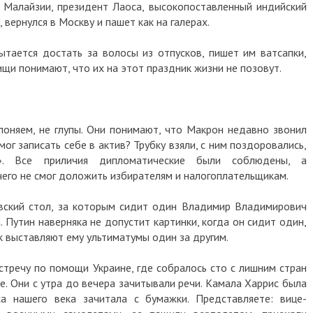
 Малайзии, президент Лаоса, высокопоставленный индийский
, вернулся в Москву и пашет как на галерах.
пытается достать за волосы из отпусков, пишет им ватсапки,
ищи понимают, что их на этот праздник жизни не позовут.
лоняем, не глупы. Они понимают, что Макрон недавно звонил
мог записать себе в актив? Трубку взяли, с ним поздоровались,
т». Все приличия дипломатические были соблюдены, а
его не смог доложить избирателям и налогоплательщикам.
вский стол, за которым сидит один Владимир Владимирович
 Путин наверняка не допустит картинки, когда он сидит один,
к выставляют ему ультиматумы один за другим.
стречу по помощи Украине, где собралось сто с лишним стран
не. Они с утра до вечера зачитывали речи. Камала Харрис была
а нашего века зачитала с бумажки. Представляете: вице-