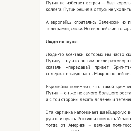
Путин не избегает встреч — был король
коллега. Путин решил в отпуск не уходить
А европейцы спрятались. Зеленский их 
телеграмки, смски. Но европейские товар
Люди не глупы
Люди-то все-таки, которых мы часто ск
Путину — ну что он там после разговора 
сказали «передавай привет Бригит
содержательную часть Макрон по ней нич
Европейцы понимают, что такой кремле
Путин — он же не самого большого роста.
а с той стороны десять дяденек и тетене
Эта картинка напоминает швейцарскую в
ругать и пугать Россию и помогать Украи
тогда от Америки — великая политесс