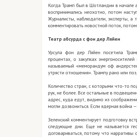
Когда Трамп был в Шотландии в начале а
воспринимались неохотно, потом наступ
Журналисты, наблюдатели, эксперты, а 
комментировать новостной поток, потому
Театр абсурда с фон дер Ляйен
Урсула фон дер Ляйен посетила Трам
процентах, о закупках энергоносителей
называемый «меморандум оф андерстен
утрясти отношения». Трампу рано или по
Количество стран, с которыми что-то п
рук, не более. Все остальные в подвеше
адрес, куда едут, видимо из соображен
могли дозвониться. Если ядерная война — 
Зеленский комментирует подготовку вст
следующие дни. Еще не называется гео
договариваться, потому что нарративы с