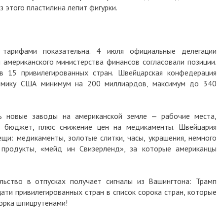
з этого пластилина лепит фигурки.
 тарифами показательна. 4 июля официальные делегации
 американского министерства финансов согласовали позиции.
 15 привилегированных стран. Швейцарская конфедерация
омику США минимум на 200 миллиардов, максимум до 340
ь новые заводы на американской земле — рабочие места,
й бюджет, плюс снижение цен на медикаменты. Швейцария
щи: медикаменты, золотые слитки, часы, украшения, немного
 продукты, «мейд ин Свизерленд», за которые американцы
льство в отпусках получает сигналы из Вашингтона: Трамп
ати привилегированных стран в список сорока стран, которые
орка шпицрутенами!