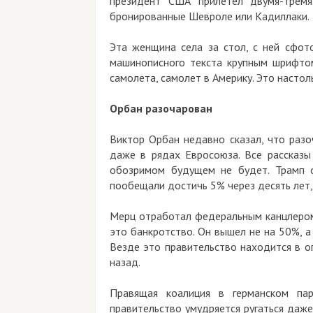
президент США прилетел двумя-тремя
бронированные Шевроле или Кадиллаки.
Эта женщина села за стол, с ней сфот
машинописного текста крупным шрифтом,
самолета, самолет в Америку. Это настол
Орбан разочарован
Виктор Орбан недавно сказал, что разо
даже в рядах Евросоюза. Все рассказ
обозримом будущем не будет. Трамп о
пообещали достичь 5% через десять лет,
Мерц отработал федеральным канцлером
это банкротство. Он вышел не на 50%, а
Везде это правительство находится в о
назад.
Правящая коалиция в германском па
правительство умудряется ругаться даже