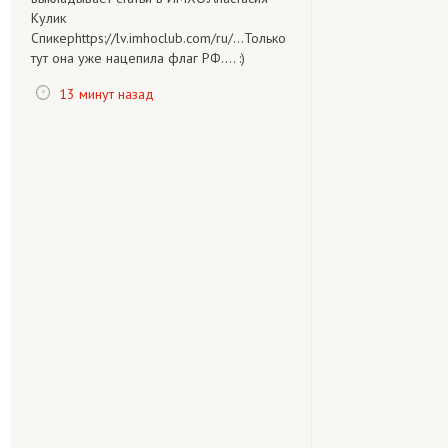
Кулик
Спикерhttps://lv.imhoclub.com/ru/...Только
тут она уже нацепила флаг РФ.... :)
13 минут назад