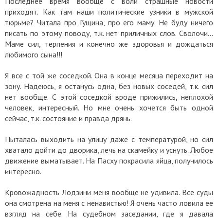
Последнее время вообще с воли страшные новости
приходят.
Как там наши политические узники в мужской
тюрьме?
Читала про Гущина, про его маму. Не буду ничего
писать по этому поводу, т.к. нет приличных слов. Сволочи…
Маме сил, терпения и конечно же здоровья и дождаться
любимого сына!!!
Я все с той же соседкой. Она в конце месяца переходит на
зону. Надеюсь, я останусь одна, без новых соседей, т.к. сил
нет вообще. С этой соседкой вроде прижились, неплохой
человек, интересный. Но мне очень хочется быть одной
сейчас, т.к. состояние и правда дрянь.
Пыталась выходить на улицу даже с температурой, но сил
хватало дойти до дворика, лечь на скамейку и уснуть. Любое
движение выматывает.
На Пасху покрасила яйца, получилось
интересно.
Кровожадность Лодзини меня вообще не удивила. Все суды
она смотрена на меня с ненавистью! Я очень часто ловила ее
взгляд на себе. На судебном заседании, где я давала