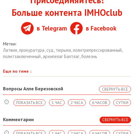
Больше контента IMHOclub
в Telegram
в Facebook
Метки:
Латвия
,
прокуратура
,
суд
,
тюрьма
,
политрепрессированный
,
политзаключенный
,
архипелаг Балтлаг
,
болезнь
Еще по теме
↓
Вопросы Алле Березовской
СВЕРНУТЬ ВСЕ
ПОКАЗАТЬ ВСЕ
1 ЧАС
2 ЧАСА
6 ЧАСОВ
СУТКИ
Комментарии
СВЕРНУТЬ ВСЕ
ПОКАЗАТЬ ВСЕ
1 ЧАС
2 ЧАСА
6 ЧАСОВ
СУТКИ