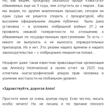
Но, как видим, прокурору оказалось проще «закатать»
обвиняемых еще на 3 года, чем отпустить их с миром… Как
мы видим, по другим аналогичным процессам, сегодня ни
один судья не решится спорить с прокуратурой, ибо
высокими официальными лицами публично была дана
установка — в условиях «гибридной войны» (!?...) не
проявлять никакой толерантности по отношению к
обвиняемым по государственным преступлениям. То есть —
никого не выпускать и не выносить оправдательных
приговоров. Их и нет. Это реалии нашего времени и нашего
законодательства — с «гибридным» мешком на голове…
Недаром даже такая известная правозащитная организация
как Amnesty International в своем отчет за 2025 год
отметила «катастрофический упадок прав человека и
усиление жестокости на глобальном уровне».
«Здравствуйте, дорогая Алла!
Простите меня за очень долгую паузу.
Если честно, писать
особо нечего! Но не писала я по причине плохого