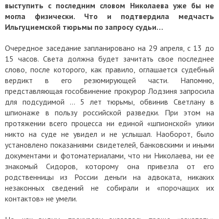
выступить с последним словом Николаева уже бы не
могла физически. Что и подтвердила медчасть
Ильгуциемской тюрьмы по запросу судьи…
Очередное заседание запланировано на 29 апреля, с 13 до
15 часов. Света должна будет зачитать свое последнее
слово, после которого, как правило, оглашается судебный
вердикт в его резюмирующей части. Напомню,
представляющая гособвинение прокурор Лодзиня запросила
для подсудимой … 5 лет тюрьмы, обвинив Светлану в
шпионаже в пользу российской разведки. При этом на
протяжении всего процесса ни единой «шпионской» улики
никто на суде не увидел и не услышал.
Наоборот, было
установлено показаниями свидетелей, банковскими и иными
документами и фотоматериалами, что ни Николаева, ни ее
знакомый Сидоров, которому она привезла от его
родственницы из России деньги на адвоката, никаких
незаконных сведений не собирали и «порочащих их
контактов» не умели.