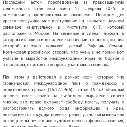
Последним актом преследования за правозащитную
деятельность стал мой арест 12 февраля 2025г. и
помещение в предварительное заключение. Поводом для
ареста послужило мое выступление на закрытом научном
семинаре (виртуально) в Институте СНГ, который
расположен в Москве. На семинаре я сделал доклад, в
котором изложил свое видение концепции этноцида, основы
которой изложил польский ученый Рафаэль Лемкин.
Критиковал российскую сторону, что ученые не принимают
участие в выработке международных норм по борьбе с
этноцидом, ответил на вопросы участников семинара.
При этом я действовал в рамках норм, которые мне
гарантировал Международной пакт о гражданских и
политических правах (16.12.1966), статья 19 п.2 «Каждый
человек имеет право на свободное выражение своего
мнения, это право включает свободу искать, получать и
распространять всякого рода информацию и идеи,
независимо от государственных границ, устно, письменно или
посредством печати или художественных форм выражения,
или иным способом по своему выбору».