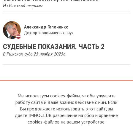
Из Рижской тюрьмы
Александр Гапоненко
Доктор экономических наук
СУДЕБНЫЕ ПОКАЗАНИЯ. ЧАСТЬ 2
В Рижском суде 25 ноября 2025г
Мы используем cookies-файлы, чтобы улучшить
О сайте
Прямая связь с
работу сайта и Ваше взаимодействие с ним. Если
Председателем
Устав
Вы продолжаете использовать этот сайт, вы
Прямая связь c членами клуба
Условия пользования
даете IMHOCLUB разрешение на сбор и хранение
Реклама
Политика конфиденциальности
cookies-файлов на вашем устройстве.
Контакты
Copyright © 2011 - 2026 Imho