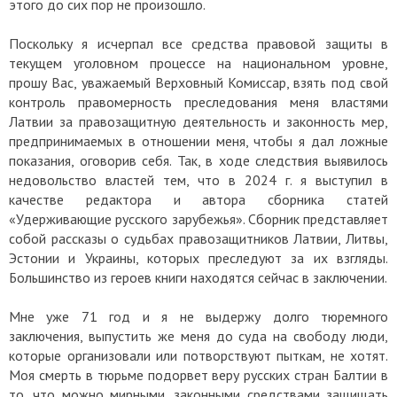
этого до сих пор не произошло.
Поскольку я исчерпал все средства правовой защиты в
текущем уголовном процессе на национальном уровне,
прошу Вас, уважаемый Верховный Комиссар, взять под свой
контроль правомерность преследования меня властями
Латвии за правозащитную деятельность и законность мер,
предпринимаемых в отношении меня, чтобы я дал ложные
показания, оговорив себя. Так, в ходе следствия выявилось
недовольство властей тем, что в 2024 г. я выступил в
качестве редактора и автора сборника статей
«Удерживающие русского зарубежья». Сборник представляет
собой рассказы о судьбах правозащитников Латвии, Литвы,
Эстонии и Украины, которых преследуют за их взгляды.
Большинство из героев книги находятся сейчас в заключении.
Мне уже 71 год и я не выдержу долго тюремного
заключения, выпустить же меня до суда на свободу люди,
которые организовали или потворствуют пыткам, не хотят.
Моя смерть в тюрьме подорвет веру русских стран Балтии в
то, что можно мирными, законными средствами защищать