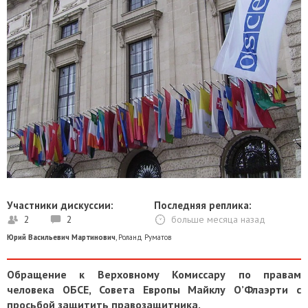
Участники дискуссии:
Последняя реплика:
2
2
больше месяца назад
Юрий Васильевич Мартинович
,
Роланд Руматов
Обращение к Верховному Комиссару по правам
человека ОБСЕ, Совета Европы Майклу О’Флаэрти с
просьбой защитить правозащитника.