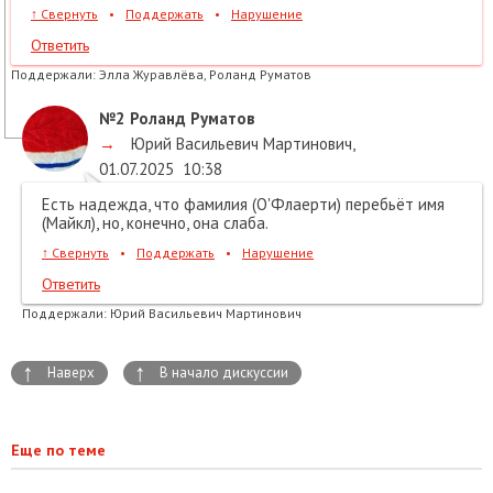
↑
Свернуть
•
Поддержать
•
Нарушение
Ответить
Поддержали:
Элла Журавлёва, Роланд Руматов
№2
Роланд Руматов
→
Юрий Васильевич Мартинович
,
01.07.2025
10:38
Есть надежда, что фамилия (О'Флаерти) перебьёт имя
(Майкл), но, конечно, она слаба.
↑
Свернуть
•
Поддержать
•
Нарушение
Ответить
Поддержали:
Юрий Васильевич Мартинович
↑
↑
Наверх
В начало дискуссии
Еще по теме