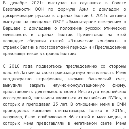
В декабре 2021г. выступал на слушаниях в Совете
Безопасности ООН по формуле Ария с докладом о
дискриминации русских в странах Балтии. С 2013г. активно
выступал на площадке ОБСЕ «Гуманитарное измерение» в
Варшаве с докладами о положении русских этнических
меньшинств в странах Балтии. Презентовал на этой
площадке сборники статей «Этнические конфликты в
странах Балтии в постсоветский период» и «Преследование
правозащитников в странах Балтии».
С 2010 года подвергаюсь преследованию со стороны
властей Латвии за свою правозащитную деятельность. Меня
неоднократно штрафовали, закрыли банковский счет,
вынудили закрыть научно-консультационную фирму,
приостановить деятельность моего Института европейских
исследований, заставили уволиться из латвийских ВУЗов, в
которых я преподавал 25 лет. В отношении меня в СМИ
проводилась компания стигматизации. Только в 2015г.,
например, было опубликовано 46 статей в масс-медиа, в
которых меня представляли в негативном свете. Меня