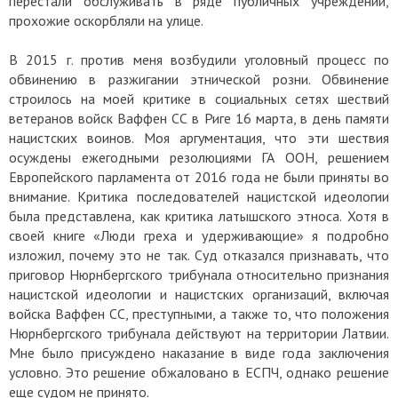
перестали обслуживать в ряде публичных учреждений,
прохожие оскорбляли на улице.
В 2015 г. против меня возбудили уголовный процесс по
обвинению в разжигании этнической розни. Обвинение
строилось на моей критике в социальных сетях шествий
ветеранов войск Ваффен СС в Риге 16 марта, в день памяти
нацистских воинов. Моя аргументация, что эти шествия
осуждены ежегодными резолюциями ГА ООН, решением
Европейского парламента от 2016 года не были приняты во
внимание. Критика последователей нацистской идеологии
была представлена, как критика латышского этноса. Хотя в
своей книге «Люди греха и удерживающие» я подробно
изложил, почему это не так. Суд отказался признавать, что
приговор Нюрнбергского трибунала относительно признания
нацистской идеологии и нацистских организаций, включая
войска Ваффен СС, преступными, а также то, что положения
Нюрнбергского трибунала действуют на территории Латвии.
Мне было присуждено наказание в виде года заключения
условно. Это решение обжаловано в ЕСПЧ, однако решение
еще судом не принято.