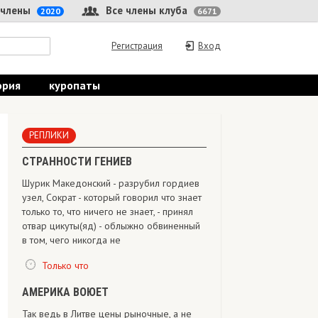
 члены
Все члены клуба
2020
6671
Регистрация
Вход
ория
куропаты
РЕПЛИКИ
СТРАННОСТИ ГЕНИЕВ
Шурик Македонский - разрубил гордиев
узел, Сократ - который говорил что знает
только то, что ничего не знает, - принял
отвар цикуты(яд) - облыжно обвиненный
в том, чего никогда не
Только что
АМЕРИКА ВОЮЕТ
Так ведь в Литве цены рыночные, а не