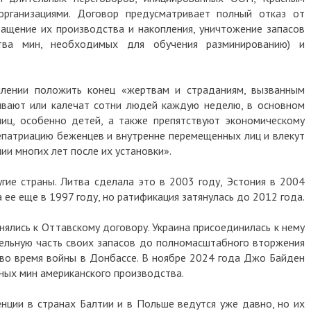
рганизациями. Договор предусматривает полный отказ от
ащение их производства и накопления, уничтожение запасов
ства мин, необходимых для обучения разминированию) и
млении положить конец «жертвам и страданиям, вызванным
ивают или калечат сотни людей каждую неделю, в основном
иц, особенно детей, а также препятствуют экономическому
епатриацию беженцев и внутренне перемещенных лиц и влекут
ии многих лет после их установки».
гие страны. Литва сделала это в 2003 году, Эстония в 2004
 ее еще в 1997 году, но ратификация затянулась до 2012 года.
нялись к Оттавскому договору. Украина присоединилась к нему
тельную часть своих запасов до полномасштабного вторжения
 во время войны в Донбассе. В ноябре 2024 года Джо Байден
ных мин американского производства.
нции в странах Балтии и в Польше ведутся уже давно, но их