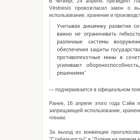
В четверг, 24 апреля, президент Л
Vēstnesis провозгласил закон о 
использование, хранение и производ
Учитывая динамику развития си
важно не ограничивать гибкост
различные системы вооружен
обеспечения защиты государства
противопехотные мины в соче
усиливают обороноспособность
решениями"
— подчеркивается в официальном поя
Ранее, 16 апреля этого года Сэйм 
запрещающей использование, хранен
чтении
.
За выход из конвенции проголосов
"Стабильность!" и "Латвия на первом