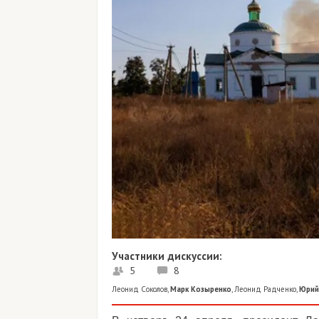
Участники дискуссии:
5
8
Леонид Соколов
,
Марк Козыренко
,
Леонид Радченко
,
Юрий