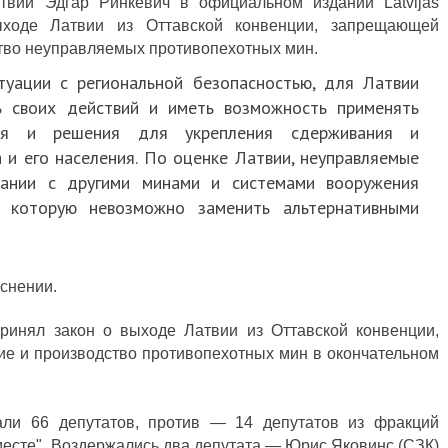
атвии Эдгар Ринкевич в официальном издании Latvijas
выходе Латвии из Оттавской конвенции, запрещающей
ство неуправляемых противопехотных мин.
туации с региональной безопасностью, для Латвии
ь своих действий и иметь возможность применять
ия и решения для укрепления сдерживания и
 и его населения. По оценке Латвии, неуправляемые
тании с другими минами и системами вооружения
, которую невозможно заменить альтернативными
снении.
принял закон о выходе Латвии из Оттавской конвенции,
ие и производство противопехотных мин
в окончательном
али 66 депутатов, против — 14 депутатов из фракций
 месте". Воздержались два депутата — Юрис Яковинс (СЗК)