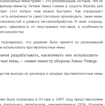
подписанный министрами — это рекомендация, которая, тем не
Премьер-министр Латвии Эвика Силиня в соцсети Bluesky уже
отрит этот вопрос «как можно быстрее». Как утверждает
 есть возможности самостоятельно производить такие мины.
озможностей и развита металлообработка. В свою очередь,
шить зависимость от иностранных поставок, в особенности
ило ведомство.
подчеркнуло, что решение было принято из региональной
ов использовать противопехотные мины.
анов разрабатывать, накапливать или использовать
ные мины, — заявил министр обороны Ханно Певкур.
против выхода из договора и называл противопехотные мины
мин была подписана в Оттаве в 1997 году представителями
м длительных переговоров, инициированных ООН, Красным