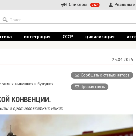
Спикеры
Реальные
767
итика
интеграция
СССР
цивилизация
ист
25.04.2025
Сообщать о статьях автора
 прошлых, нынешних и будущих.
Прямая связь
КОЙ КОНВЕНЦИИ.
нции о противопехотных минах