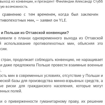
выход из конвенции, и президент Финляндии Александр Стубб
кую возможность.
 сравнению с тем временем, когда был заключен
тивопехотных мин, — заявил он YLE.
и и Польши из Оттавской конвенции?
аявили о планах одновременного выхода из Оттавской
й использование противопехотных мин, объясняя это
ссии.
х стран, продолжает соблюдать конвенцию, не наращивает
С и даже предложила Польше провести взаимные военные
ы.
сть мин в современных условиях, отсутствие у Польши и
еской базы для производства минно-взрывных средств, а
ые риски для гражданского населения, которые могут
инных полей.
и о приверженности гуманитарному праву, их решение