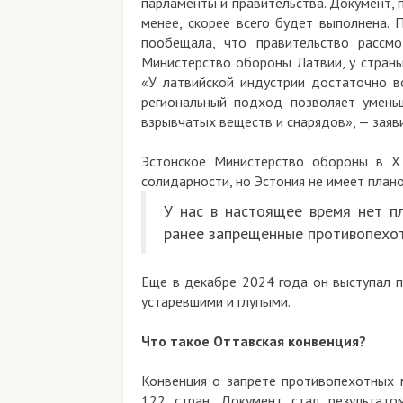
парламенты и правительства. Документ, 
менее, скорее всего будет выполнена. 
пообещала, что правительство рассм
Министерство обороны Латвии, у страны
«У латвийской индустрии достаточно в
региональный подход позволяет умень
взрывчатых веществ и снарядов», — заяв
Эстонское Министерство обороны в Х 
солидарности, но Эстония не имеет план
У нас в настоящее время нет пл
ранее запрещенные противопехот
Еще в декабре 2024 года он выступал 
устаревшими и глупыми.
Что такое Оттавская конвенция?
Конвенция о запрете противопехотных 
122 стран. Документ стал результато