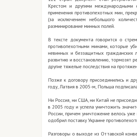
Крестом и другими международными о
применения противопехотных мин, прекр
(за исключением небольшого количе
разминирование минных полей.
В тексте документа говорится о стре
противопехотными минами, которые уб
невинных и беззащитных гражданских л
развитию и восстановлению, тормозят р
другие тяжелые последствия на протяжен
Позже к договору присоединились и дру
году, Латвия в 2005-м, Польша подписала
Ни Россия, ни США, ни Китай не присоеди
в 2005 году и успела уничтожить значи
России, причем уничтожение велось уже
одобрил поставку Украине противопехот
Разговоры о выходе из Оттавской конве