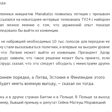
ода.
твенных инициатив Manabalss появилась петиция с призывом
 ссылался на новогоднее интервью телеканала TV24 с майором
зал личное мнение о том, что украинский опыт показал
ледовало бы выйти из конвенции.
и не набравшей необходимых 10 тыс. голосов для передачи ее
му стали высказываться политики, и впервые на высшем уровне
 что Латвия может выйти из конвенции. Президент Эдгар
рудс заявили, что такое решение может быть принято, если
прудс сказал, что это следует обсудить с министрами других
оннем порядке, а Литва, Эстония и Финляндия этого
будет иметь военную выгоду, — сказал он тогда.
сь и в других странах Балтии и в Польше. В Польше за выход
ример, бывший премьер и депутат Сейма Матеуш Моравецкий.