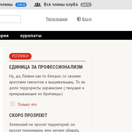
 члены
Все члены клуба
2020
6671
Регистрация
Вход
ория
куропаты
РЕПЛИКИ
ЕДИНИЦА ЗА ПРОФЕССИОНАЛИЗМ
Ну, да, Латвия как-то бледно со своими
арестами таксистов и вышивальщиц. То ли
дело террористы украинские ( тянущие и
прикрывающие их британцы.)
Только что
СКОРО ПРОЗРЕЮТ
Зеленский не просит территорий, он
просит перемирия. ему нечем сбивать