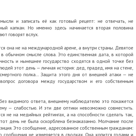
мысли и записать её как готовый рецепт: не отвечать, не
нный капкан. Но именно здесь начинается вторая половина
ают говорят вслух.
ся она не на международной арене, а внутри страны. Девятое
 в обычном смысле слова. Это единственная дата, в которой
ичность и нынешнее государство сходятся в одной точке без
юдей этот день — личная история: дед, прадед, имя на стене,
мертного полка... Защита этого дня от внешней атаки — не
 вопрос договора между государством и его собственным
 без видимого ответа, внешнему наблюдателю это покажется
ему — слабостью. И эти две оптики невозможно совместить.
ся не на медийных рейтингах, а на способности сделать так,
тот день не была оскорблена безнаказанно. Молчание после
озиция. Это сообщение, адресованное собственным гражданам:
го сообщения не измеряется в сводках. Она копится годами и