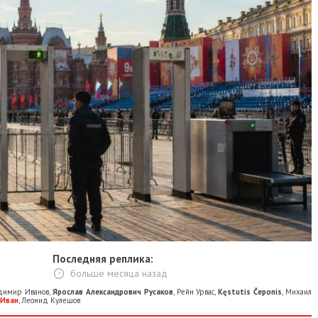
Последняя реплика:
больше месяца назад
димир Иванов
,
Ярослав Александрович Русаков
,
Рейн Урвас
,
Kęstutis Čeponis
,
Михаил
 Иван
,
Леонид Кулешов