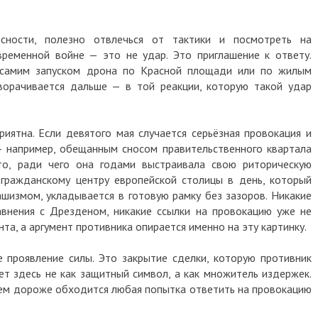
сности, полезно отвлечься от тактики и посмотреть на
временной войне — это не удар. Это приглашение к ответу.
 самим запуском дрона по Красной площади или по жилым
ворачивается дальше — в той реакции, которую такой удар
риятна. Если девятого мая случается серьёзная провокация и
— например, обещанным сносом правительственного квартала
то, ради чего она годами выстраивала свою риторическую
 гражданскому центру европейской столицы в день, который
измом, укладывается в готовую рамку без зазоров. Никакие
авнения с Дрезденом, никакие ссылки на провокацию уже не
нта, а аргумент противника опирается именно на эту картинку.
 проявление силы. Это закрытие сделки, которую противник
т здесь не как защитный символ, а как множитель издержек.
тем дороже обходится любая попытка ответить на провокацию