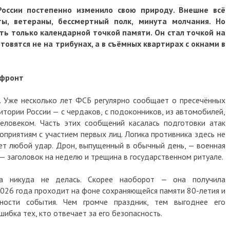
оссии постепенно изменило свою природу. Внешне всё
ы, ветераны, бессмертный полк, минута молчания. Но
ь только календарной точкой памяти. Он стал точкой на
товятся не на трибунах, а в съёмных квартирах с окнами в
 фронт
. Уже несколько лет ФСБ регулярно сообщает о пресечённых
итории России — с чердаков, с подоконников, из автомобилей,
еловеком. Часть этих сообщений касалась подготовки атак
оприятиям с участием первых лиц. Логика противника здесь не
ает любой удар. Дрон, выпущенный в обычный день, — военная
 — заголовок на неделю и трещина в государственном ритуале.
а никуда не делась. Скорее наоборот — она получила
2026 года проходит на фоне сохраняющейся памяти 80-летия и
нности события. Чем громче праздник, тем выгоднее его
ибка тех, кто отвечает за его безопасность.