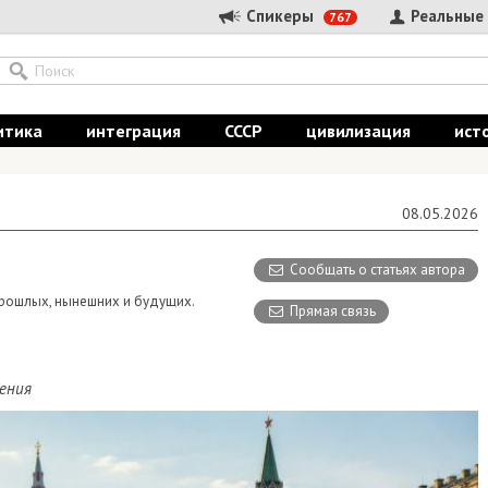
Спикеры
Реальные
767
итика
интеграция
СССР
цивилизация
ист
08.05.2026
Сообщать о статьях автора
 прошлых, нынешних и будущих.
Прямая связь
ения