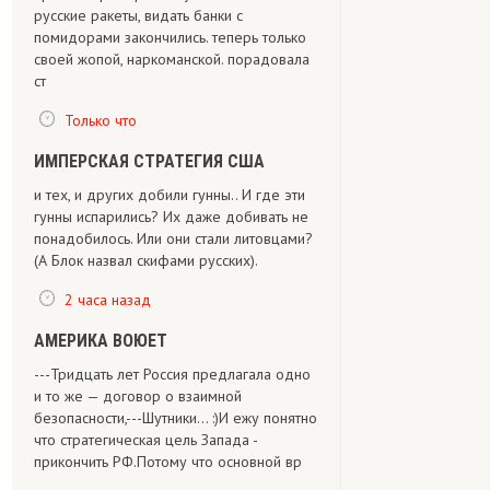
русские ракеты, видать банки с
помидорами закончились. теперь только
своей жопой, наркоманской. порадовала
ст
Только что
ИМПЕРСКАЯ СТРАТЕГИЯ США
и тех, и других добили гунны.. И где эти
гунны испарились? Их даже добивать не
понадобилось. Или они стали литовцами?
(А Блок назвал скифами русских).
2 часа назад
АМЕРИКА ВОЮЕТ
---Тридцать лет Россия предлагала одно
и то же — договор о взаимной
безопасности,---Шутники... :)И ежу понятно
что стратегическая цель Запада -
прикончить РФ.Потому что основной вр