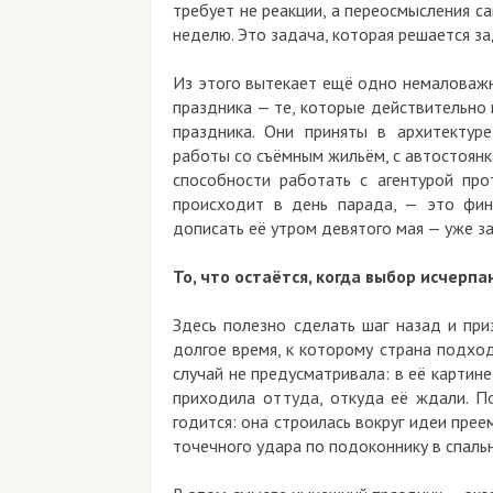
требует не реакции, а переосмысления са
неделю. Это задача, которая решается за
Из этого вытекает ещё одно немаловажн
праздника — те, которые действительно 
праздника. Они приняты в архитектур
работы со съёмным жильём, с автостоян
способности работать с агентурой про
происходит в день парада, — это фина
дописать её утром девятого мая — уже з
То, что остаётся, когда выбор исчерпа
Здесь полезно сделать шаг назад и при
долгое время, к которому страна подход
случай не предусматривала: в её картине
приходила оттуда, откуда её ждали. П
годится: она строилась вокруг идеи пре
точечного удара по подоконнику в спаль