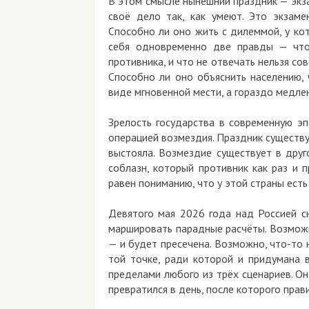
В этом смысле нынешний праздник — экзам
своё дело так, как умеют. Это экзаме
Способно ли оно жить с дилеммой, у ко
себя одновременно две правды — что 
противника, и что не отвечать нельзя со
Способно ли оно объяснить населению, 
виде мгновенной мести, а гораздо медлен
Зрелость государства в современную эп
операцией возмездия. Праздник существу
выстояла. Возмездие существует в друг
соблазн, который противник как раз и п
равен пониманию, что у этой страны есть
Девятого мая 2026 года над Россией сн
маршировать парадные расчёты. Возможн
— и будет пресечена. Возможно, что-то 
той точке, ради которой и придумана в
пределами любого из трёх сценариев. Он
превратился в день, после которого прав