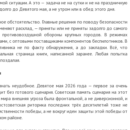
мой ситуации. А это — задача не на сутки и не на праздничную
долго до Девятого мая, а не утром или в обед этого дня.
ое обстоятельство. Главные решения по поводу безопасности
меняют расклад, — приняты или не приняты задолго до самого
е противовоздушной обороны крупных городов. В режимах
ками, с оптовыми поставщиками компонентов беспилотников. В
тивника не по факту обнаружения, а до закладки. Всё, что
льная страница книги, написанной заранее. Любая попытка
апоздалая.
н
знать неудобное. Девятое мая 2026 года — первое за очень
ит без готового сценария. Советская память сценария на этот
 мира внешняя угроза была фронтальной, а не диверсионной, и
остсоветская риторика последних трёх десятилетий тоже не
емственности победы, а не вокруг идеи защиты этой победы от
ном районе.