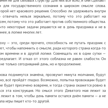
ен не для силовых структур. Для них всё ясно, и они сделают
н для государственного сознания в широком смысле слова.
торой нет красивого решения. Способно ли удерживать внутри
отвечать нельзя зеркально, потому что это работает на
всем, потому что это работает против собственного общества.
что некоторые задачи решаются не в день праздника и не в
нее, в логике многих лет.
оху — это, среди прочего, способность не путать праздник с
ет, чтобы напомнить о смысле, ради которого страна когда-то
ом времени и в другой логике. Совмещать их в одни сутки —
редлагает. И отказ от этого соблазна не равен слабости. Он
 не только сегодняшний день, но и продолжение.
ова поднимутся знамёна, прозвучит минута молчания, будут
о, всё пройдёт гладко. Возможно, попытка провокации будет
не будет пресечено вовремя, и тогда страна окажется ровно в
ся эта конструкция. Но смысл этого Девятого мая лежит за
 лежит в том, чтобы день памяти остался днём памяти — а не
ила игры пишет кто-то другой.