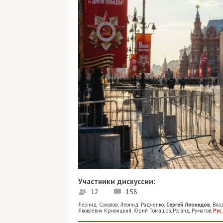
Участники дискуссии:
12
158
Леонид Соколов
,
Леонид Радченко
,
Сергей Леонидов
,
Вла
Яковлевич Кривицкий
,
Юрий Томашов
,
Роланд Руматов
,
Рус