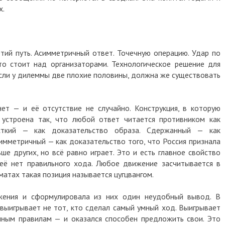
х.
ий путь. Асимметричный ответ. Точечную операцию. Удар по
кто стоит над организаторами. Технологическое решение для
если у дилеммы две плохие половины, должна же существовать
ет — и её отсутствие не случайно. Конструкция, в которую
 устроена так, что любой ответ читается противником как
ткий — как доказательство образа. Сдержанный — как
имметричный — как доказательство того, что Россия признала
ше других, но всё равно играет. Это и есть главное свойство
её нет правильного хода. Любое движение засчитывается в
хматах такая позиция называется цугцвангом.
жения и сформулировала из них один неудобный вывод. В
 выигрывает не тот, кто сделал самый умный ход. Выигрывает
нным правилам — и оказался способен предложить свои. Это