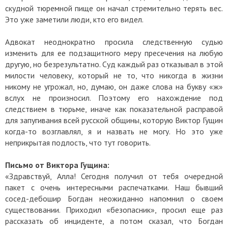
скудной тюремной пище он начал стремительно терять вес.
Это уже заметили люди, кто его видел.
Адвокат неоднократно просила следственную судью
изменить для ее подзащитного меру пресечения на любую
другую, но безрезультатно. Суд каждый раз отказывал в этой
милости человеку, который не то, что никогда в жизни
никому не угрожал, но, думаю, он даже слова на букву «ж»
вслух не произносил. Поэтому его нахождение под
следствием в тюрьме, иначе как показательной расправой
для запугивания всей русской общины, которую Виктор Гущин
когда-то возглавлял, я и назвать не могу. Но это уже
неприкрытая подлость, что тут говорить.
Письмо от Виктора Гущина:
«Здравствуй, Алла! Сегодня получил от тебя очередной
пакет с очень интересными распечатками. Наш бывший
сосед-дебошир Богдан неожиданно напомнил о своем
существовании. Приходил «безопасник», просил еще раз
рассказать об инциденте, а потом сказал, что Богдан