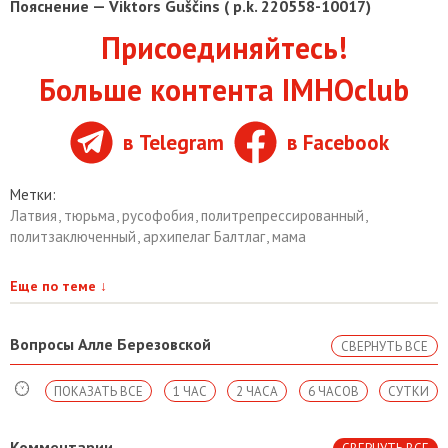
Пояснение — Viktors Guščins ( p.k. 220558-10017)
Присоединяйтесь!
Больше контента IMHOclub
в Telegram
в Facebook
Метки:
Латвия
,
тюрьма
,
русофобия
,
политрепрессированный
,
политзаключенный
,
архипелаг Балтлаг
,
мама
Еще по теме
↓
Вопросы Алле Березовской
СВЕРНУТЬ ВСЕ
ПОКАЗАТЬ ВСЕ
1 ЧАС
2 ЧАСА
6 ЧАСОВ
СУТКИ
Комментарии