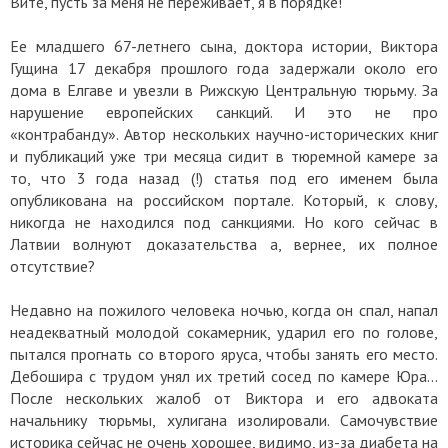
Вите, пусть за меня не переживает, я в порядке!
Ее младшего 67-летнего сына, доктора истории, Виктора
Гущина 17 декабря прошлого года задержали около его
дома в Елгаве и увезли в Рижскую Центральную тюрьму. За
нарушение европейских санкций. И это не про
«контрабанду». Автор нескольких научно-исторических книг
и публикаций уже три месяца сидит в тюремной камере за
то, что 3 года назад (!) статья под его именем была
опубликована на российском портале. Который, к слову,
никогда не находился под санкциями. Но кого сейчас в
Латвии волнуют доказательства а, вернее, их полное
отсутствие?
Недавно на пожилого человека ночью, когда он спал, напал
неадекватный молодой сокамерник, ударил его по голове,
пытался прогнать со второго яруса, чтобы занять его место.
Дебошира с трудом унял их третий сосед по камере Юра…
После нескольких жалоб от Виктора и его адвоката
начальнику тюрьмы, хулигана изолировали. Самочувствие
историка сейчас не очень хорошее, видимо, из-за диабета на