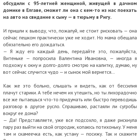
обсудили с 95-летней женщиной, живущей в дачном
домике в Елгаве, сможет ли она с кем-то из нас поехать
на авто на свидание к сыну — в тюрьму в Ригу.
И пришли к выводу, что, пожалуй, не стоит рисковать — она
сейчас пешком практически уже не ходит. Но мама обещала
обязательно его дождаться.
— Я жду его каждый день, передайте это, пожалуйста,
Витеньке — попросила Валентина Ивановна, — иногда я
подхожу к окну и долго-долго смотрю на калитку, думаю, ну
вот сейчас случится чудо — и сынок мой вернется…
Как же это больно, слышать и видеть, как от бессилия
плачут старики. А тебе нечем их утешить, но ты лихорадочно
все же пытаешься что-то придумать или быстро переводишь
разговор в другое русло. Спрашиваю, растаяли ли сугробы
вокруг ее дома?
— Да! Представляете, уже все подсохло, я даже рискнула
пару раз выйти на свой огородик, копаюсь потихоньку. У меня
там и скамеечка есть, как устану — посижу. Так и скажите