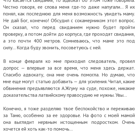
Что касается свидания, то адвокат об этом тоже говорила.
Честно говоря, ее слова меня где-то даже напугали… Я их
понял, как последнюю для меня возможность увидеть маму.
Не дай Бог, конечно! Обсудил с сокамерником этот вопрос.
Он сказал, что перед свиданием нужно будет пройти
проверку, а потом дойти до корпуса, где проходят свидания,
а это почти 400 метров. Сомневаюсь, что маме это под
силу… Когда буду звонить, посоветуюсь с ней.
В конце февраля ко мне приходил следователь, провел
допрос — впервые за все время, что меня здесь держат.
Спасибо адвокату, она мне очень помогла. Но думаю, что
мне еще могут статью добавить — для усиления. Читал, какие
обвинения предъявляются А.Жгуну на суде, похоже, никакие
доказательства латвийскому правосудию не нужны. Увы…
Конечно, я тоже разделяю твое беспокойство и переживаю
за Таню, особенно за ее здоровье. На фото с моей мамой
она выглядит нервным истощенным подростком. Очень
хочется ей хоть как-то помочь…