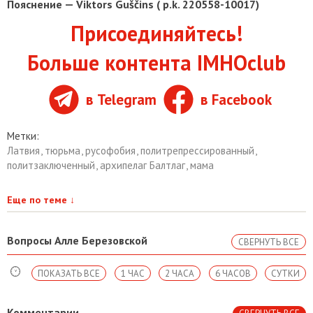
Пояснение — Viktors Guščins ( p.k. 220558-10017)
Присоединяйтесь!
Больше контента IMHOclub
в Telegram
в Facebook
Метки:
Латвия
,
тюрьма
,
русофобия
,
политрепрессированный
,
политзаключенный
,
архипелаг Балтлаг
,
мама
Еще по теме
↓
Вопросы Алле Березовской
СВЕРНУТЬ ВСЕ
ПОКАЗАТЬ ВСЕ
1 ЧАС
2 ЧАСА
6 ЧАСОВ
СУТКИ
Комментарии