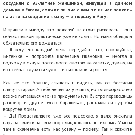
обсудили с 95-летней женщиной, живущей в дачном
домике в Елгаве, сможет ли она с кем-то из нас поехать
на авто на свидание к сыну — в тюрьму в Ригу.
И пришли к выводу, что, пожалуй, не стоит рисковать — она
сейчас пешком практически уже не ходит. Но мама обещала
обязательно его дождаться.
— Я жду его каждый день, передайте это, пожалуйста,
Витеньке — попросила Валентина Ивановна, — иногда я
подхожу к окну и долго-долго смотрю на калитку, думаю, ну
вот сейчас случится чудо — и сынок мой вернется…
Как же это больно, слышать и видеть, как от бессилия
плачут старики. А тебе нечем их утешить, но ты лихорадочно
все же пытаешься что-то придумать или быстро переводишь
разговор в другое русло. Спрашиваю, растаяли ли сугробы
вокруг ее дома?
— Да! Представляете, уже все подсохло, я даже рискнула
пару раз выйти на свой огородик, копаюсь потихоньку. У меня
там и скамеечка есть, как устану — посижу. Так и скажите