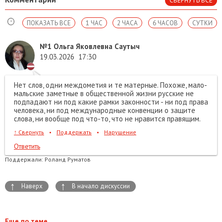
СВЕРНУТЬ ВСЕ
ПОКАЗАТЬ ВСЕ
1 ЧАС
2 ЧАСА
6 ЧАСОВ
СУТКИ
№1
Ольга Яковлевна Саутыч
19.03.2026
17:30
Нет слов, одни междометия и те матерные. Похоже, мало-
мальские заметные в общественной жизни русские не
подпадают ни под какие рамки законности - ни под права
человека, ни под международные конвенции о защите
слова, ни вообще под что-то, что не нравится правящим.
↑
Свернуть
•
Поддержать
•
Нарушение
Ответить
Поддержали:
Роланд Руматов
↑
↑
Наверх
В начало дискуссии
Еще по теме