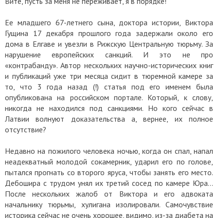
Вите, пусть за меня не переживает, я в порядке!
Ее младшего 67-летнего сына, доктора истории, Виктора
Гущина 17 декабря прошлого года задержали около его
дома в Елгаве и увезли в Рижскую Центральную тюрьму. За
нарушение европейских санкций. И это не про
«контрабанду». Автор нескольких научно-исторических книг
и публикаций уже три месяца сидит в тюремной камере за
то, что 3 года назад (!) статья под его именем была
опубликована на российском портале. Который, к слову,
никогда не находился под санкциями. Но кого сейчас в
Латвии волнуют доказательства а, вернее, их полное
отсутствие?
Недавно на пожилого человека ночью, когда он спал, напал
неадекватный молодой сокамерник, ударил его по голове,
пытался прогнать со второго яруса, чтобы занять его место.
Дебошира с трудом унял их третий сосед по камере Юра…
После нескольких жалоб от Виктора и его адвоката
начальнику тюрьмы, хулигана изолировали. Самочувствие
историка сейчас не очень хорошее, видимо, из-за диабета на