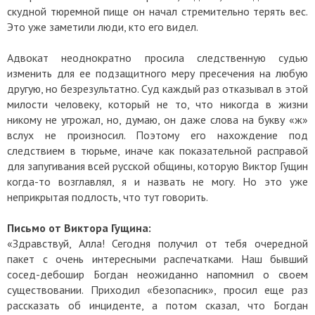
скудной тюремной пище он начал стремительно терять вес.
Это уже заметили люди, кто его видел.
Адвокат неоднократно просила следственную судью
изменить для ее подзащитного меру пресечения на любую
другую, но безрезультатно. Суд каждый раз отказывал в этой
милости человеку, который не то, что никогда в жизни
никому не угрожал, но, думаю, он даже слова на букву «ж»
вслух не произносил. Поэтому его нахождение под
следствием в тюрьме, иначе как показательной расправой
для запугивания всей русской общины, которую Виктор Гущин
когда-то возглавлял, я и назвать не могу. Но это уже
неприкрытая подлость, что тут говорить.
Письмо от Виктора Гущина:
«Здравствуй, Алла! Сегодня получил от тебя очередной
пакет с очень интересными распечатками. Наш бывший
сосед-дебошир Богдан неожиданно напомнил о своем
существовании. Приходил «безопасник», просил еще раз
рассказать об инциденте, а потом сказал, что Богдан