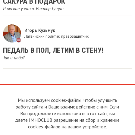
САКУРА В ПОДАРОК
Рижские узники. Виктор Гущин
Игорь Кузьмук
Латвийский политик, правозащитник
ПЕДАЛЬ В ПОЛ, ЛЕТИМ В СТЕНУ!
Так и надо?
Мы используем cookies-файлы, чтобы улучшить
О сайте
Прямая связь с
работу сайта и Ваше взаимодействие с ним. Если
Председателем
Устав
Вы продолжаете использовать этот сайт, вы
Прямая связь c членами клуба
Условия пользования
даете IMHOCLUB разрешение на сбор и хранение
Реклама
Политика конфиденциальности
cookies-файлов на вашем устройстве.
Контакты