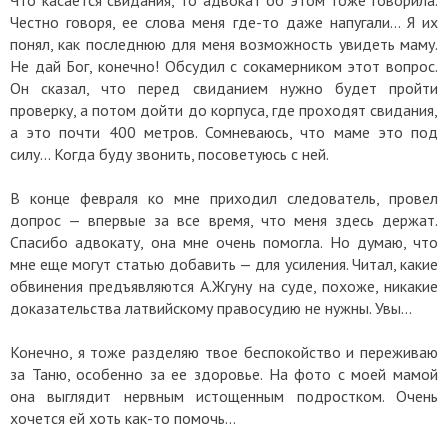
Что касается свидания, то адвокат об этом тоже говорила.
Честно говоря, ее слова меня где-то даже напугали… Я их
понял, как последнюю для меня возможность увидеть маму.
Не дай Бог, конечно! Обсудил с сокамерником этот вопрос.
Он сказал, что перед свиданием нужно будет пройти
проверку, а потом дойти до корпуса, где проходят свидания,
а это почти 400 метров. Сомневаюсь, что маме это под
силу… Когда буду звонить, посоветуюсь с ней.
В конце февраля ко мне приходил следователь, провел
допрос — впервые за все время, что меня здесь держат.
Спасибо адвокату, она мне очень помогла. Но думаю, что
мне еще могут статью добавить — для усиления. Читал, какие
обвинения предъявляются А.Жгуну на суде, похоже, никакие
доказательства латвийскому правосудию не нужны. Увы…
Конечно, я тоже разделяю твое беспокойство и переживаю
за Таню, особенно за ее здоровье. На фото с моей мамой
она выглядит нервным истощенным подростком. Очень
хочется ей хоть как-то помочь…