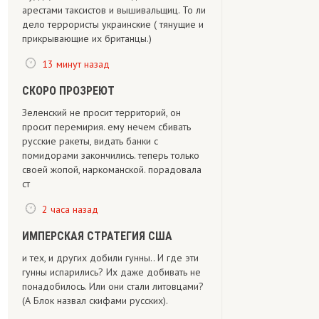
арестами таксистов и вышивальщиц. То ли
дело террористы украинские ( тянущие и
прикрывающие их британцы.)
13 минут назад
СКОРО ПРОЗРЕЮТ
Зеленский не просит территорий, он
просит перемирия. ему нечем сбивать
русские ракеты, видать банки с
помидорами закончились. теперь только
своей жопой, наркоманской. порадовала
ст
2 часа назад
ИМПЕРСКАЯ СТРАТЕГИЯ США
и тех, и других добили гунны.. И где эти
гунны испарились? Их даже добивать не
понадобилось. Или они стали литовцами?
(А Блок назвал скифами русских).