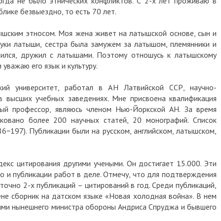
когда не было этнических конфликтов. С 2-х лет проживаю в
лике безвыездно, то есть 70 лет.
тышским этносом. Моя жена живет на латышской основе, сын и
уки латыши, сестра была замужем за латышом, племянники и
чился, дружил с латышами. Поэтому отношусь к латышскому
 уважаю его язык и культуру.
кий университет, работал в АН Латвийской ССР, научно-
в высших учебных заведениях. Мне присвоена квалификация
ный профессор, являюсь членом Нью-Йоркской АН. За время
ковано более 200 научных статей, 20 монографий. Список
86−197). Публикации были на русском, английском, латышском,
декс цитирования другими учеными. Он достигает 15.000. Эти
о и публикации работ в деле. Отмечу, что для подтверждения
точно 2-х публикаций – цитирований в год. Среди публикаций,
гене сборник на датском языке «Новая холодная война». В нем
иями нынешнего министра обороны Андриса Спруджа и бывшего