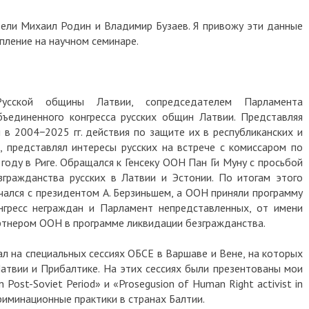
ели Михаил Родин и Владимир Бузаев. Я привожу эти данные
пление на научном семинаре.
Русской общины Латвии, сопредседателем Парламента
ъединенного конгресса русских общин Латвии. Представляя
 в 2004−2025 гг. действия по защите их в республиканских и
 представлял интересы русских на встрече с комиссаром по
году в Риге. Обращался к Генсеку ООН Пан Ги Муну с просьбой
гражданства русских в Латвии и Эстонии. По итогам этого
ечался с президентом А. Берзиньшем, а ООН приняли программу
нгресс неграждан и Парламент непредставленных, от имени
артнером ООН в программе ликвидации безгражданства.
пал на специальных сессиях ОБСЕ в Варшаве и Вене, на которых
атвии и Прибалтике. На этих сессиях были презентованы мои
 in Post-Soviet Period» и «Prosegusion of Human Right activist in
криминационные практики в странах Балтии.