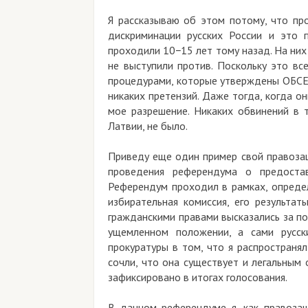
Я рассказываю об этом потому, что про
дискриминации русских России и это 
проходили 10−15 лет тому назад. На ни
не выступили против. Поскольку это вс
процедурами, которые утверждены ОБСЕ,
никаких претензий. Даже тогда, когда он
мое разрешение. Никаких обвинений в 
Латвии, не было.
Приведу еще один пример свой правозащ
проведения референдума о предоставл
Референдум проходил в рамках, определ
избирательная комиссия, его результат
гражданскими правами высказались за по
ущемленном положении, а сами русск
прокуратуры в том, что я распространял
сочли, что она существует и легальным
зафиксировано в итогах голосования.
В данном референдуме я, как правозащ