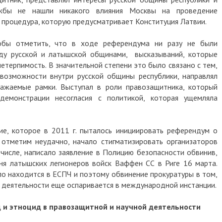
ужбы не нашли никакого влияния Москвы на проведение
 процедура, которую предусматривает Конституция Латвии.
обы отметить, что в ходе референдума ни разу не были
ду русской и латышской общинами, высказываний, которые
етерпимость. В значительной степени это было связано с тем,
возможности внутри русской общины республики, направлял
важаемые рамки. Выступал в роли правозащитника, который
демонстрации несогласия с политикой, которая ущемляла
е, которое в 2011 г. пыталось инициировать референдум о
 отметим неудачно, начало стигматизировать организаторов
 числе, написало заявление в Полицию безопасности обвинив,
ня латышских легионеров войск Ваффен СС в Риге 16 марта.
ело находится в ЕСПЧ и поэтому обвинение прокуратуры в том,
й деятельности еще оспаривается в международной инстанции.
ид и этноцид в правозащитной и научной деятельности