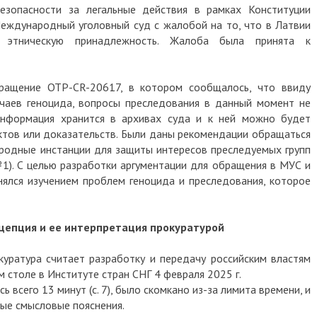
зопасности за легальные действия в рамках Конституции
 Международный уголовный суд с жалобой на то, что в Латвии
 этническую принадлежность. Жалоба была принята к
ращение ОТР-СR-20617, в котором сообщалось, что ввиду
чаев геноцида, вопросы преследования в данный момент не
 информация хранится в архивах суда и к ней можно будет
ктов или доказательств. Были даны рекомендации обращаться
родные инстанции для защиты интересов преследуемых групп
1). С целью разработки аргументации для обращения в МУС и
нялся изучением проблем геноцида и преследования, которое
онцепция и ее интерпретация прокуратурой
уратура считает разработку и передачу российским властям
 столе в Институте стран СНГ 4 февраля 2025 г.
 всего 13 минут (с. 7), было скомкано из-за лимита времени, и
ые смысловые пояснения.