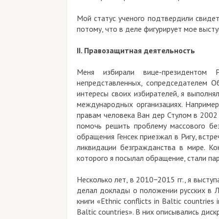
Мой статус ученого подтвердили свидет
потому, что в деле фигурирует мое высту
II. Правозащитная деятельность
Меня избирали вице-президентом 
непредставленных, сопредседателем Об
интересы своих избирателей, я выполнял
международных организациях. Например,
правам человека Ван дер Стулом в 2002 
помочь решить проблему массового без
обращения Генсек приезжал в Ригу, встр
ликвидации безгражданства в мире. Ко
которого я посылал обращение, стали п
Несколько лет, в 2010−2015 гг., я высту
делал доклады о положении русских в Л
книги «Ethnic conflicts in Baltic countries
Baltic countries». В них описывались дис