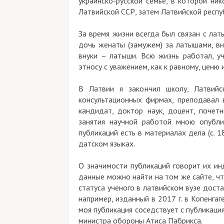
украинско-русской семье, в которой ни
Латвийской ССР, затем Латвийской респуб
За время жизни всегда был связан с ла
дочь женаты (замужем) за латышами, вн
внуки – латыши. Всю жизнь работал, у
этносу с уважением, как к равному, ценю и
В Латвии я закончил школу, Латвийс
консультационных фирмах, преподавал 
кандидат, доктор наук, доцент, почет
занятия научной работой мною опубли
публикаций есть в материалах дела (с. 1
датском языках.
О значимости публикаций говорит их ин
данные можно найти на том же сайте, чт
статуса ученого в латвийском вузе доста
например, изданный в 2017 г. в Копенга
моя публикация соседствует с публикац
министра обороны Атиса Пабрикса.