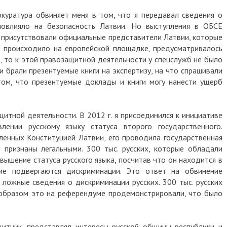
куратура обвиняет меня в том, что я передавал сведения о
повлияло на безопасность Латвии. Но выступления в ОБСЕ
х присутствовали официальные представители Латвии, которые
е происходило на европейской площадке, предусматривалось
 то к этой правозащитной деятельности у спецслужб не было
и брали презентуемые книги на экспертизу, на что спрашивали
том, что презентуемые доклады и книги могу нанести ущерб
итной деятельности. В 2012 г. я присоединился к инициативе
ении русскому языку статуса второго государственного.
енных Конституцией Латвии, его проводила государственная
ы признаны легальными. 300 тыс. русских, которые обладали
вышение статуса русского языка, посчитав что он находится в
ие подвергаются дискриминации. Это ответ на обвинение
 ложные сведения о дискриминации русских. 300 тыс. русских
 образом это на референдуме продемонстрировали, что было
итник, представлял интересы русской общины республики и