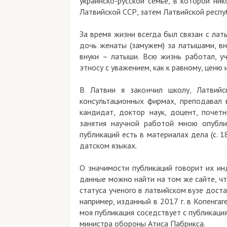
украинско-русской семье, в которой ни
Латвийской ССР, затем Латвийской респуб
За время жизни всегда был связан с ла
дочь женаты (замужем) за латышами, вн
внуки – латыши. Всю жизнь работал, у
этносу с уважением, как к равному, ценю и
В Латвии я закончил школу, Латвийс
консультационных фирмах, преподавал 
кандидат, доктор наук, доцент, почет
занятия научной работой мною опубли
публикаций есть в материалах дела (с. 1
датском языках.
О значимости публикаций говорит их ин
данные можно найти на том же сайте, чт
статуса ученого в латвийском вузе доста
например, изданный в 2017 г. в Копенга
моя публикация соседствует с публикац
министра обороны Атиса Пабрикса.