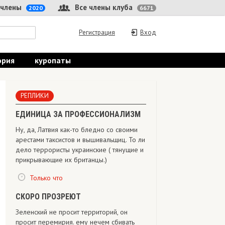
 члены
Все члены клуба
2020
6671
Регистрация
Вход
ория
куропаты
РЕПЛИКИ
ЕДИНИЦА ЗА ПРОФЕССИОНАЛИЗМ
Ну, да, Латвия как-то бледно со своими
арестами таксистов и вышивальщиц. То ли
дело террористы украинские ( тянущие и
прикрывающие их британцы.)
Только что
СКОРО ПРОЗРЕЮТ
Зеленский не просит территорий, он
просит перемирия. ему нечем сбивать