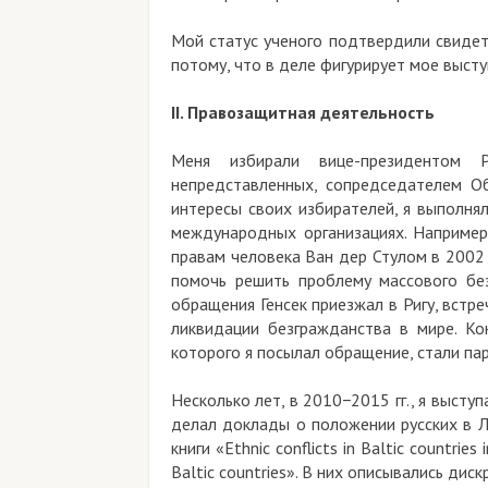
Мой статус ученого подтвердили свидет
потому, что в деле фигурирует мое высту
II. Правозащитная деятельность
Меня избирали вице-президентом 
непредставленных, сопредседателем Об
интересы своих избирателей, я выполнял
международных организациях. Например,
правам человека Ван дер Стулом в 2002 
помочь решить проблему массового без
обращения Генсек приезжал в Ригу, встр
ликвидации безгражданства в мире. Ко
которого я посылал обращение, стали п
Несколько лет, в 2010−2015 гг., я высту
делал доклады о положении русских в Л
книги «Ethnic conflicts in Baltic countries
Baltic countries». В них описывались дис