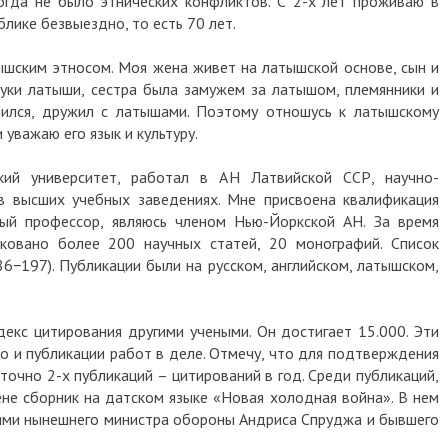
когда не было этнических конфликтов. С 2-х лет проживаю в
лике безвыездно, то есть 70 лет.
тышским этносом. Моя жена живет на латышской основе, сын и
уки латыши, сестра была замужем за латышом, племянники и
чился, дружил с латышами. Поэтому отношусь к латышскому
 уважаю его язык и культуру.
кий университет, работал в АН Латвийской ССР, научно-
в высших учебных заведениях. Мне присвоена квалификация
ный профессор, являюсь членом Нью-Йоркской АН. За время
ковано более 200 научных статей, 20 монографий. Список
86−197). Публикации были на русском, английском, латышском,
декс цитирования другими учеными. Он достигает 15.000. Эти
о и публикации работ в деле. Отмечу, что для подтверждения
точно 2-х публикаций – цитирований в год. Среди публикаций,
гене сборник на датском языке «Новая холодная война». В нем
иями нынешнего министра обороны Андриса Спруджа и бывшего