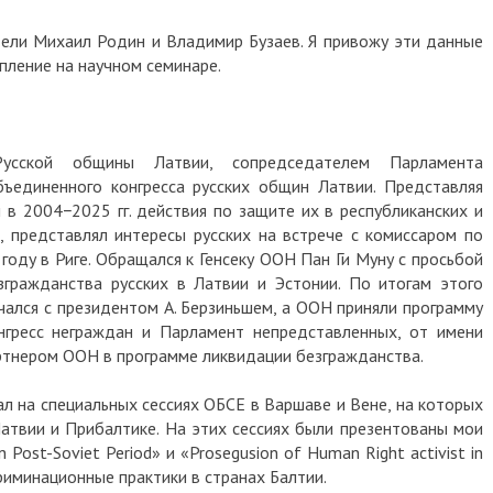
ели Михаил Родин и Владимир Бузаев. Я привожу эти данные
пление на научном семинаре.
Русской общины Латвии, сопредседателем Парламента
ъединенного конгресса русских общин Латвии. Представляя
 в 2004−2025 гг. действия по защите их в республиканских и
 представлял интересы русских на встрече с комиссаром по
году в Риге. Обращался к Генсеку ООН Пан Ги Муну с просьбой
гражданства русских в Латвии и Эстонии. По итогам этого
ечался с президентом А. Берзиньшем, а ООН приняли программу
нгресс неграждан и Парламент непредставленных, от имени
артнером ООН в программе ликвидации безгражданства.
пал на специальных сессиях ОБСЕ в Варшаве и Вене, на которых
атвии и Прибалтике. На этих сессиях были презентованы мои
 in Post-Soviet Period» и «Prosegusion of Human Right activist in
криминационные практики в странах Балтии.