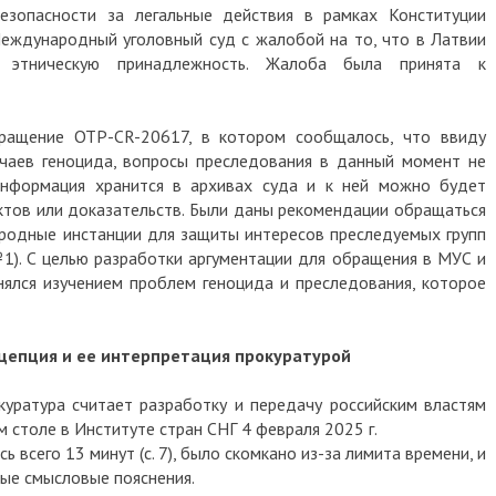
зопасности за легальные действия в рамках Конституции
 Международный уголовный суд с жалобой на то, что в Латвии
 этническую принадлежность. Жалоба была принята к
ращение ОТР-СR-20617, в котором сообщалось, что ввиду
чаев геноцида, вопросы преследования в данный момент не
 информация хранится в архивах суда и к ней можно будет
ктов или доказательств. Были даны рекомендации обращаться
родные инстанции для защиты интересов преследуемых групп
1). С целью разработки аргументации для обращения в МУС и
нялся изучением проблем геноцида и преследования, которое
онцепция и ее интерпретация прокуратурой
уратура считает разработку и передачу российским властям
 столе в Институте стран СНГ 4 февраля 2025 г.
 всего 13 минут (с. 7), было скомкано из-за лимита времени, и
ые смысловые пояснения.