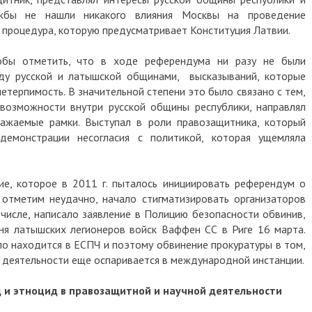
ужбы не нашли никакого влияния Москвы на проведение
 процедура, которую предусматривает Конституция Латвии.
обы отметить, что в ходе референдума ни разу не были
ду русской и латышской общинами, высказываний, которые
етерпимость. В значительной степени это было связано с тем,
возможности внутри русской общины республики, направлял
важаемые рамки. Выступал в роли правозащитника, который
демонстрации несогласия с политикой, которая ущемляла
е, которое в 2011 г. пыталось инициировать референдум о
 отметим неудачно, начало стигматизировать организаторов
 числе, написало заявление в Полицию безопасности обвинив,
ня латышских легионеров войск Ваффен СС в Риге 16 марта.
ело находится в ЕСПЧ и поэтому обвинение прокуратуры в том,
й деятельности еще оспаривается в международной инстанции.
ид и этноцид в правозащитной и научной деятельности