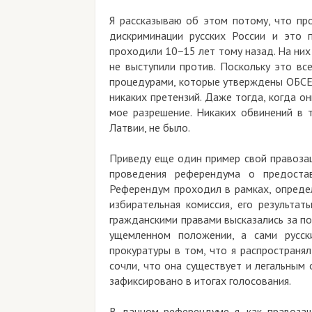
Я рассказываю об этом потому, что про
дискриминации русских России и это 
проходили 10−15 лет тому назад. На ни
не выступили против. Поскольку это вс
процедурами, которые утверждены ОБСЕ,
никаких претензий. Даже тогда, когда он
мое разрешение. Никаких обвинений в 
Латвии, не было.
Приведу еще один пример свой правозащ
проведения референдума о предоставл
Референдум проходил в рамках, определ
избирательная комиссия, его результат
гражданскими правами высказались за по
ущемленном положении, а сами русск
прокуратуры в том, что я распространял
сочли, что она существует и легальным
зафиксировано в итогах голосования.
В данном референдуме я, как правозащ