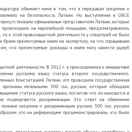
куратура обвиняет меня в том, что я передавал сведения о
повлияло на безопасность Латвии. Но выступления в ОБСЕ
х присутствовали официальные представители Латвии, которые
е происходило на европейской площадке, предусматривалось
 то к этой правозащитной деятельности у спецслужб не было
и брали презентуемые книги на экспертизу, на что спрашивали
том, что презентуемые доклады и книги могу нанести ущерб
итной деятельности. В 2012 г. я присоединился к инициативе
ении русскому языку статуса второго государственного.
енных Конституцией Латвии, его проводила государственная
ы признаны легальными. 300 тыс. русских, которые обладали
вышение статуса русского языка, посчитав что он находится в
ие подвергаются дискриминации. Это ответ на обвинение
 ложные сведения о дискриминации русских. 300 тыс. русских
 образом это на референдуме продемонстрировали, что было
итник, представлял интересы русской общины республики и