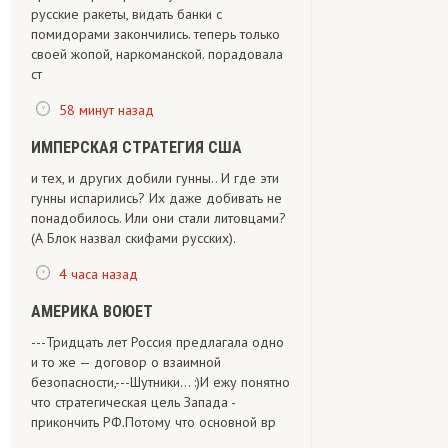
русские ракеты, видать банки с
помидорами закончились. теперь только
своей жопой, наркоманской. порадовала
ст
58 минут назад
ИМПЕРСКАЯ СТРАТЕГИЯ США
и тех, и других добили гунны.. И где эти
гунны испарились? Их даже добивать не
понадобилось. Или они стали литовцами?
(А Блок назвал скифами русских).
4 часа назад
АМЕРИКА ВОЮЕТ
---Тридцать лет Россия предлагала одно
и то же — договор о взаимной
безопасности,---Шутники... :)И ежу понятно
что стратегическая цель Запада -
прикончить РФ.Потому что основной вр