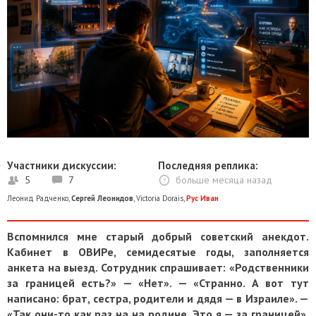
Участники дискуссии:
Последняя реплика:
5
7
больше месяца назад
Леонид Радченко
,
Сергей Леонидов
,
Victoria Dorais
,
Рус Иван
Вспомнился мне старый добрый советский анекдот.
Кабинет в ОВИРе, семидесятые годы, заполняется
анкета на выезд. Сотрудник спрашивает: «Родственники
за границей есть?» — «Нет». — «Странно. А вот тут
написано: брат, сестра, родители и дядя — в Израиле». —
«Так они-то как раз на на родине. Это я — за границей».