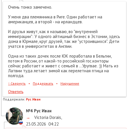
Очень тонко замечено.
У меня два племянника в Риге. Один работает на
американцев, а второй - на ирландцев.
И друзья живут, как я называю, во "внутренней
иммиграции": У одного айтишный бизнес в Эстонии, здесь
дома в Юрмале, круг друзей, так же "устроившихся". Дети
учатся в университетах в Англии.
Одна из таких дочек после ЮК поработала в Бельгии,
потом в России, от какой-то российской гос.конторы
сейчас работает и живет с семьей в ...Уругвае. :)) Мать из
Латвии туда летает зимой как перелетная птица на
полгода.
↑
Свернуть
•
Поддержать
•
Нарушение
Ответить
Поддержали:
Рус Иван
№4
Рус Иван
→
Victoria Dorais
,
23.05.2026
04:22