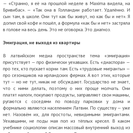
— «Странно, я её на прошлой неделе в Maxima видела, на
Бривибас». — «Так она в Голландии работает. Удалённо. И
сын там, в школе. Они тут как бы живут, но как бы и нет». Я
допил свой кофе и пошёл, а формула «как бы и нет» застряла
в голове на весь день. Это не оговорка. Это диагноз.
Эмиграция, не выходя из квартиры
В латвийском медиа пространстве тема «эмиграция»
присутствует — про физически уехавших. Есть «диаспора» —
про тех, кто пускает корни там. Есть «трудовые мигранты» —
про сезонщиков на ирландских фермах. А вот этих, которые
тут — но не тут, никак не обсуждают. Государство не знает,
что с ними делать, поэтому о них проще молчать. Они
платят налоги, покупают продукты, заправляют свои машины,
ругаются с соседями по поводу парковки у дома и
формально являются населением Латвии. По существу — уже
нет. Назовём их, для простоты, невидимыми эмигрантами.
Уехавшими, не поды мая поп из тёплых кресел. В каком
учебнике социологии описан массовый внутренний выход из