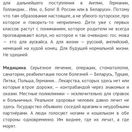
для дальнейшего поступления в Англии, Германии,
Голландии… Или, о, Боги! В России или в Беларуси». Потому
что там образование настоящее, а не убюого-хуторское, про
которое и говорить-то неприлично. Дети уже с первых
классов растут с пониманием, которое родители не всегда
проговаривают вслух, но которое и так очевидно: гос. мова
— это для аусвайса. А для жизни — русский, английский,
немецкий на худой конец. Для будущей нормальной жизни.
Не здешней.
Медицина
. Серьёзное лечение, операции, стоматология,
санатории, реабилитация после болезней — Беларусь, Турция,
Литва, Польша, Германия… Лекарства, которых здесь нет или
которые втрое дороже, — контрабандой через знакомых и
оказии. Местные поликлиники — исключительно для справок
и больничных. Реальное здоровье человек давно лечит не
здесь. Государство объявило соседей врагами и неудобными
партнёрами. А люди голосуют ногами и кошельком в обе
стороны одновременно. Им виднее, где их лечат, а где
морят.