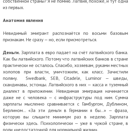
собственной страны? Я не помню. Латвия, похоже, и тут одна
из первых.
Анатомия явления
Невидимый эмигрант распознаётся по восьми базовым
признакам. Не сразу — но, если присмотреться.
Деньги.
Зарплата в евро падает на счёт латвийского банка.
Как бы латвийского. Потому что латвийских банков в стране
практически не осталось. Спасибо, хозяевам, руками местных
холопов при власти, уничтожили, как класс. Зачистили
поляну. Swedbank, SEB, Citadele, Luminor — шведы,
скандинавы, эстонцы. Латвийского в них — касса и туземный
диалект в приложении. Невидимая эмиграция начинается
даже не с человека — с инфраструктуры под ним. Сумма
зарплаты мысленно сравнивается с Гамбургом, Дублином,
Берлином... «За эти деньги в Германии я бы…» — фраза,
которую вы слышите минимум раз в неделю. Зарплата
физически здесь. Психологически — уже в чужой стране, в
роли «недостаточной для нормальной жизни».