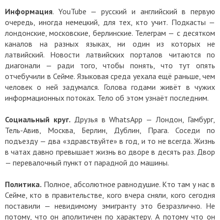
Информация
. YouTube — русский и английский в первую
очередь, иногда немецкий, для тех, кто учит. Подкасты —
лондонские, московские, берлинские. Телеграм — с десятком
каналов на разных языках, ни один из которых не
латвийский. Новости латвийских порталов читаются по
диагонали — ради того, чтобы понять, что тут опять
отчебучили в Сейме. Языковая среда уехала ещё раньше, чем
человек о ней задумался. Голова годами живёт в чужих
информационных потоках. Тело об этом узнаёт последним.
Социальный круг.
Друзья в WhatsApp — Лондон, Гамбург,
Тель-Авив, Москва, Берлин, Дублин, Прага. Соседи по
подъезду — два «здравствуйте» в год, и то не всегда. Жизнь
в чатах давно превышает жизнь во дворе в десять раз. Двор
— перевалочный пункт от парадной до машины.
Политика.
Полное, абсолютное равнодушие. Кто там у нас в
Сейме, кто в правительстве, кого вчера сняли, кого сегодня
поставили — невидимому эмигранту это безразлично. Не
потому, что он аполитичен по характеру. А потому что он