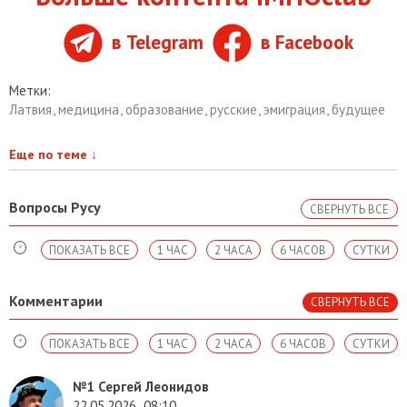
в Telegram
в Facebook
Метки:
Латвия
,
медицина
,
образование
,
русские
,
эмиграция
,
будущее
Еще по теме
↓
Вопросы Русу
СВЕРНУТЬ ВСЕ
ПОКАЗАТЬ ВСЕ
1 ЧАС
2 ЧАСА
6 ЧАСОВ
СУТКИ
Комментарии
СВЕРНУТЬ ВСЕ
ПОКАЗАТЬ ВСЕ
1 ЧАС
2 ЧАСА
6 ЧАСОВ
СУТКИ
№1
Сергей Леонидов
22.05.2026
08:10