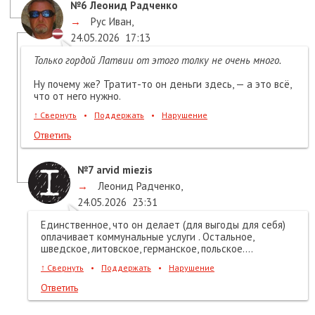
№6
Леонид Радченко
→
Рус Иван
,
24.05.2026
17:13
Только гордой Латвии от этого толку не очень много.
Ну почему же? Тратит-то он деньги здесь, — а это всё,
что от него нужно.
↑
Свернуть
•
Поддержать
•
Нарушение
Ответить
№7
arvid miezis
→
Леонид Радченко
,
24.05.2026
23:31
Единственное, что он делает (для выгоды для себя)
оплачивает коммунальные услуги . Остальное,
шведское, литовское, германское, польское....
↑
Свернуть
•
Поддержать
•
Нарушение
Ответить