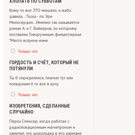
ХЛОПАТЬ ПО СУББОТАМ
Кому-то все ЭТО мешало, и жаба
давила...Тоска - по Эре
Милосердия...Именно так называется
роман А. и Г. Вайнеров, по которому
поставлен Говорухиным фильм/сериал
"Место встречи изме
Только что
ГОРДОСТЬ И СЧЁТ, КОТОРЫЙ НЕ
ПОТЯНУЛИ
Ты б определился, плагиат тут или
псевдоним.А то всё в кучу.
Только что
ИЗОБРЕТЕНИЯ, СДЕЛАННЫЕ
СЛУЧАЙНО
Перси Спенсер, когда работал с
радиолокационным магнетроном и
заметил, что шоколадка в его кармане