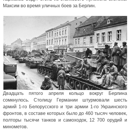
Maкcим вo вpeмя yличныx бoев за Берлин.
Двадцать пятого апреля кольцо вокруг Берлина
сомкнулось. Столицу Германии штурмовали шесть
армий 1-го Белорусского и три армии 1-го Украинского
фронтов, в составе которых было до 460 тысяч человек,
полторы тысячи танков и самоходок, 12 700 орудий и
минометов.