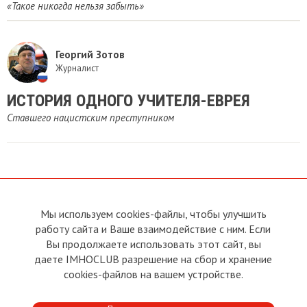
«Такое никогда нельзя забыть»
Георгий Зотов
Журналист
ИСТОРИЯ ОДНОГО УЧИТЕЛЯ-ЕВРЕЯ
Ставшего нацистским преступником
Мы используем cookies-файлы, чтобы улучшить
О сайте
Прямая связь с
Председателем
работу сайта и Ваше взаимодействие с ним. Если
Устав
Вы продолжаете использовать этот сайт, вы
Прямая связь c членами клуба
Условия пользования
даете IMHOCLUB разрешение на сбор и хранение
Реклама
Политика конфиденциальности
cookies-файлов на вашем устройстве.
Контакты
Copyright © 2011 - 2026 Imho