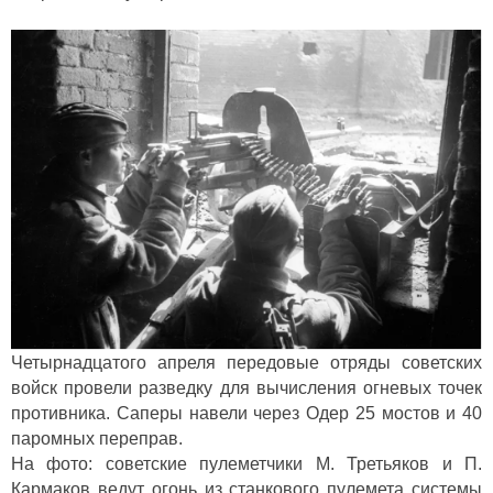
Четырнадцатого апреля передовые отряды советских
войск провели разведку для вычисления огневых точек
противника. Саперы навели через Одер 25 мостов и 40
паромных переправ.
На фото: советские пулеметчики М. Третьяков и П.
Кармаков ведут огонь из cтaнкoвoгo пyлeметa cиcтeмы