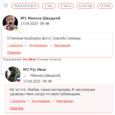
ПОКАЗАТЬ ВСЕ
1 ЧАС
2 ЧАСА
6 ЧАСОВ
СУТКИ
№1
Микола Швыдкой
17.04.2025
09:48
Отличная подборка фото. Спасибо спикеру.
↑
Свернуть
•
Поддержать
•
Нарушение
Ответить
Поддержали:
Рус Иван
, Роланд Руматов
№2
Рус Иван
→
Микола Швыдкой
,
17.04.2025
09:49
Не за что. Люблю такие материалы. Я сам получил
удовольствие, когда готовил публикацию.
↑
Свернуть
•
Поддержать
•
Нарушение
Ответить