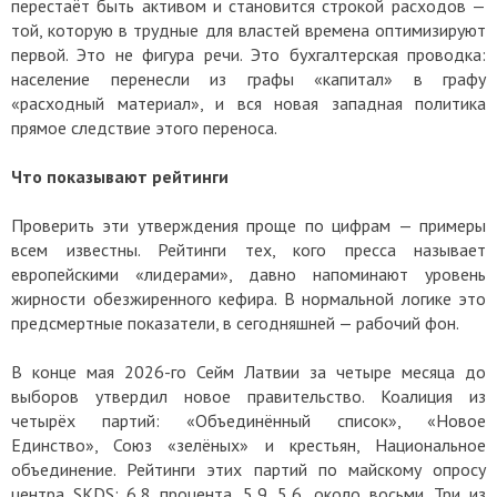
перестаёт быть активом и становится строкой расходов —
той, которую в трудные для властей времена оптимизируют
первой. Это не фигура речи. Это бухгалтерская проводка:
население перенесли из графы «капитал» в графу
«расходный материал», и вся новая западная политика
прямое следствие этого переноса.
Что показывают рейтинги
Проверить эти утверждения проще по цифрам — примеры
всем известны. Рейтинги тех, кого пресса называет
европейскими «лидерами», давно напоминают уровень
жирности обезжиренного кефира. В нормальной логике это
предсмертные показатели, в сегодняшней — рабочий фон.
В конце мая 2026-го Сейм Латвии за четыре месяца до
выборов утвердил новое правительство. Коалиция из
четырёх партий: «Объединённый список», «Новое
Единство», Союз «зелёных» и крестьян, Национальное
объединение. Рейтинги этих партий по майскому опросу
центра SKDS: 6,8 процента. 5,9. 5,6, около восьми. Три из