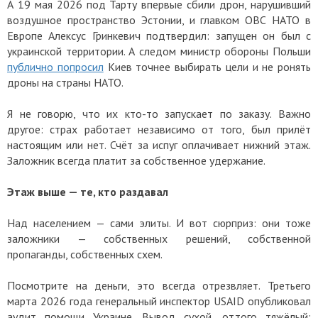
А 19 мая 2026 под Тарту впервые сбили дрон, нарушивший
воздушное пространство Эстонии, и главком ОВС НАТО в
Европе Алексус Гринкевич подтвердил: запущен он был с
украинской территории. А следом министр обороны Польши
публично попросил
Киев точнее выбирать цели и не ронять
дроны на страны НАТО.
Я не говорю, что их кто-то запускает по заказу. Важно
другое: страх работает независимо от того, был прилёт
настоящим или нет. Счёт за испуг оплачивает нижний этаж.
Заложник всегда платит за собственное удержание.
Этаж выше — те, кто раздавал
Над населением — сами элиты. И вот сюрприз: они тоже
заложники — собственных решений, собственной
пропаганды, собственных схем.
Посмотрите на деньги, это всегда отрезвляет. Третьего
марта 2026 года генеральный инспектор USAID опубликовал
аудит помощи Украине. Вывод сухой, оттого тяжёлый: