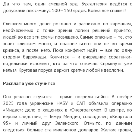
Да что там, один смешной ярд. Бухгалтерия ведётся с
допусками плюс-минус 100—150 ярдов. Война всё спишет!
Слишком много денег роздано и распихано по карманам,
необъяснимых с точки зрения логики решений принято,
людей во все эти схемы посвящено. Самые опасные — те, кто
знает слишком много, и опаснее всего они не во время
кризиса, а после него. Пока конфликт идёт — все по одну
сторону баррикады. Кончится — и вчерашние соратники-
подельники вспомнят, кто за что отвечал. Спрыгнуть уже
нельзя. Круговая порука держит крепче любой идеологии.
Расплата уже стучится
Она реально стучится — прямо посреди войны. В ноябре
2025 года украинские НАБУ и САП объявили операцию
«Мидас»: дело о хищениях в «Энергоатоме». В центре, по
версии следствия, — Тимур Миндич, совладелец «Квартала
95» и личный друг Зеленского. Отмыто, по данным
следствия, больше ста миллионов долларов. Жалкие гроши,