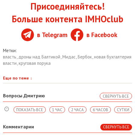
Присоединяйтесь!
Больше контента IMHOclub
в Telegram
в Facebook
Метки:
власть
,
дроны над Балтикой
,
Мидас
,
Бербок
,
новая бухгалтерия
власти
,
круговая порука
Еще по теме
↓
Вопросы Дмитрию
СВЕРНУТЬ ВСЕ
ПОКАЗАТЬ ВСЕ
1 ЧАС
2 ЧАСА
6 ЧАСОВ
СУТКИ
Комментарии
СВЕРНУТЬ ВСЕ