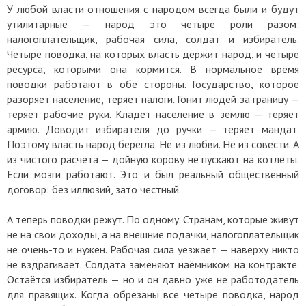
У любой власти отношения с народом всегда были и будут
утилитарные — народ это четыре роли разом:
налогоплательщик, рабочая сила, солдат и избиратель.
Четыре поводка, на которых власть держит народ, и четыре
ресурса, которыми она кормится. В нормальное время
поводки работают в обе стороны. Государство, которое
разоряет население, теряет налоги. Гонит людей за границу —
теряет рабочие руки. Кладёт население в землю — теряет
армию. Доводит избирателя до ручки — теряет мандат.
Поэтому власть народ берегла. Не из любви. Не из совести. А
из чистого расчёта — дойную корову не пускают на котлеты.
Если мозги работают. Это и был реальный общественный
договор: без иллюзий, зато честный.
А теперь поводки режут. По одному. Странам, которые живут
не на свои доходы, а на внешние подачки, налогоплательщик
не очень-то и нужен. Рабочая сила уезжает — наверху никто
не вздрагивает. Солдата заменяют наёмником на контракте.
Остаётся избиратель — но и он давно уже не работодатель
для правящих. Когда обрезаны все четыре поводка, народ