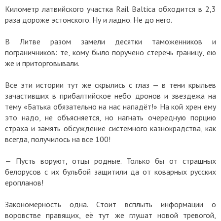
Километр латвийского участка Rail Baltica обходится в 2,3
раза дороже эстонского. Ну и ладно. Не до него.
В Литве разом замели десятки таможенников и
пограничников: те, кому было поручено стеречь границу, ею
же и приторговывали.
Все эти истории тут же скрылись с глаз — в тени крыльев
зачастивших в прибалтийское небо дронов и звездежа на
тему «Батька обязательно на нас нападёт!» На кой хрен ему
это надо, не объясняется, но нагнать очередную порцию
страха и замять обсуждение системного казнокрадства, как
всегда, получилось на все 100!
— Пусть воруют, отцы родные. Только бы от страшных
белорусов с их бульбой защитили да от коварных русских
еропланов!
Закономерность одна. Стоит всплыть информации о
воровстве правящих, её тут же глушат новой тревогой,