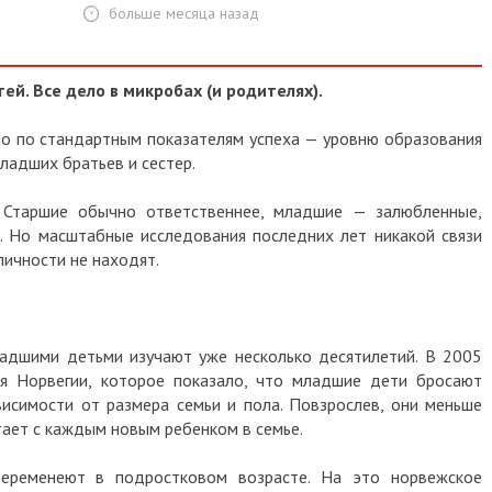
больше месяца назад
й. Все дело в микробах (и родителях).
но по стандартным показателям успеха — уровню образования
ладших братьев и сестер.
. Старшие обычно ответственнее, младшие — залюбленные,
. Но масштабные исследования последних лет никакой связи
ичности не находят.
адшими детьми изучают уже несколько десятилетий. В 2005
я Норвегии, которое показало, что младшие дети бросают
висимости от размера семьи и пола. Повзрослев, они меньше
тает с каждым новым ребенком в семье.
еременеют в подростковом возрасте. На это норвежское