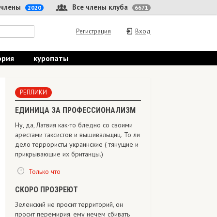
 члены
Все члены клуба
2020
6671
Регистрация
Вход
ория
куропаты
РЕПЛИКИ
ЕДИНИЦА ЗА ПРОФЕССИОНАЛИЗМ
Ну, да, Латвия как-то бледно со своими
арестами таксистов и вышивальщиц. То ли
дело террористы украинские ( тянущие и
прикрывающие их британцы.)
Только что
СКОРО ПРОЗРЕЮТ
Зеленский не просит территорий, он
просит перемирия. ему нечем сбивать