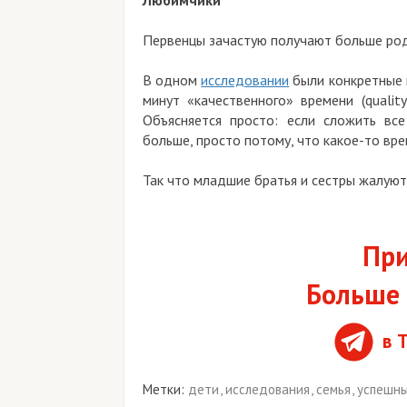
Первенцы зачастую получают больше род
В одном
исследовании
были конкретные 
минут «качественного» времени (qualit
Объясняется просто: если сложить вс
больше, просто потому, что какое-то вр
Так что младшие братья и сестры жалуютс
При
Больше 
в 
Метки:
дети
,
исследования
,
семья
,
успешны