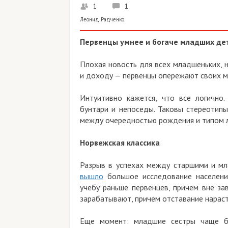
1
1
Леонид Радченко
Первенцы умнее и богаче младших дете
Плохая новость для всех младшеньких, 
и доходу — первенцы опережают своих м
Интуитивно кажется, что все логично
бунтари и непоседы. Таковы стереотипы
между очередностью рождения и типом л
Норвежская классика
Разрыв в успехах между старшими и мл
вышло
большое исследование населени
учебу раньше первенцев, причем вне за
зарабатывают, причем отставание нарас
Еще момент: младшие сестры чаще б