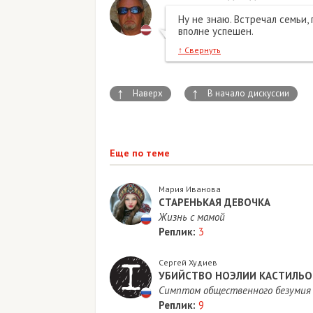
Ну не знаю. Встречал семьи,
вполне успешен.
↑
Свернуть
↑
↑
Наверх
В начало дискуссии
Еще по теме
Мария Иванова
СТАРЕНЬКАЯ ДЕВОЧКА
Жизнь с мамой
Реплик:
3
Сергей Худиев
​УБИЙСТВО НОЭЛИИ КАСТИЛЬО
Симптом общественного безумия
Реплик:
9