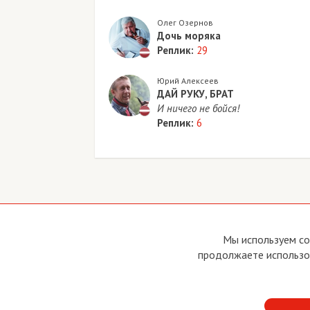
Олег Озернов
Дочь моряка
Реплик:
29
Юрий Алексеев
ДАЙ РУКУ, БРАТ
И ничего не бойся!
Реплик:
6
Copyright © 2011 - 2026 Imho Club
О са
Мы используем co
Устав
продолжаете использов
Усло
Поли