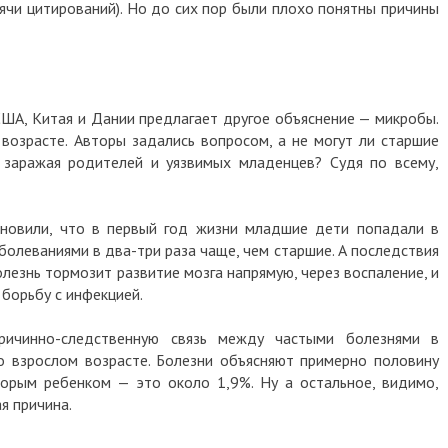
ячи цитирований). Но до сих пор были плохо понятны причины
США, Китая и Дании предлагает другое объяснение — микробы.
возрасте. Авторы задались вопросом, а не могут ли старшие
 заражая родителей и уязвимых младенцев? Судя по всему,
ановили, что в первый год жизни младшие дети попадали в
олеваниями в два-три раза чаще, чем старшие. А последствия
лезнь тормозит развитие мозга напрямую, через воспаление, и
 борьбу с инфекцией.
ричинно-следственную связь между частыми болезнями в
о взрослом возрасте. Болезни объясняют примерно половину
орым ребенком — это около 1,9%. Ну а остальное, видимо,
я причина.