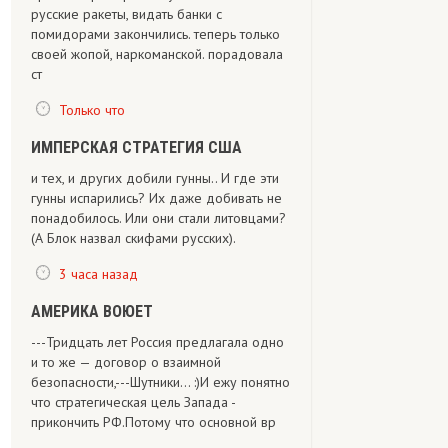
русские ракеты, видать банки с
помидорами закончились. теперь только
своей жопой, наркоманской. порадовала
ст
Только что
ИМПЕРСКАЯ СТРАТЕГИЯ США
и тех, и других добили гунны.. И где эти
гунны испарились? Их даже добивать не
понадобилось. Или они стали литовцами?
(А Блок назвал скифами русских).
3 часа назад
АМЕРИКА ВОЮЕТ
---Тридцать лет Россия предлагала одно
и то же — договор о взаимной
безопасности,---Шутники... :)И ежу понятно
что стратегическая цель Запада -
прикончить РФ.Потому что основной вр