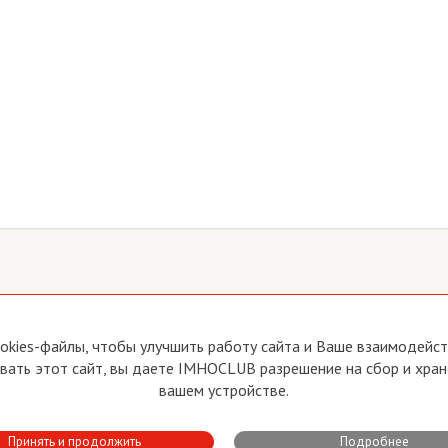
йте
Прямая связь с Председателем
okies-файлы, чтобы улучшить работу сайта и Ваше взаимодейств
Прямая связь c членами клуба
ать этот сайт, вы даете IMHOCLUB разрешение на сбор и хран
вия пользования
Реклама
вашем устройстве.
тика конфиденциальности
Контакты
Принять и продолжить
Подробнее