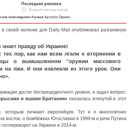
Последняя реплика:
больше месяца назад
ослав Александрович Русаков
,
Kęstutis Čeponis
в своей колонке для Daily Mail опубликовал разгромную
е знает правду об Украине!
 тех пор, как нам всем лгали о вторжении в
лицы о вымышленном "оружии массового
 на лжи. И они извлекли из этого урок. Они
но».
ормации достиг беспрецедентного уровня, и задал вопрос:
крысами и вшами Британия»
оказалась втянутой в этот
, которым пичкают европейцев. Тут и о многолетних
на восток, о бомбёжках Югославии в 1999-м и речи Путина
о госпереворот на Украине в 2014-м.