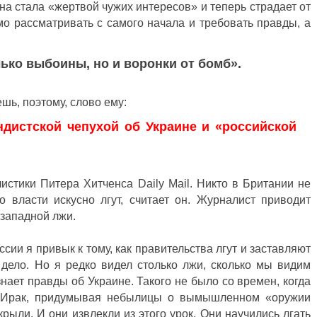
на стала «жертвой чужих интересов» и теперь страдает от
о рассматривать с самого начала и требовать правды, а
ько выбоины, но и воронки от бомб».
шь, поэтому, слово ему:
дистской чепухой об Украине и «российской
истики Питера Хитченса Daily Mail. Никто в Британии не
о власти искусно лгут, считает он. Журналист приводит
западной лжи.
сии я привык к тому, как правительства лгут и заставляют
 дело. Но я редко видел столько лжи, сколько мы видим
знает правды об Украине. Такого не было со времен, когда
в Ирак, придумывая небылицы о вымышленном «оружии
рыли. И они извлекли из этого урок. Они научились лгать