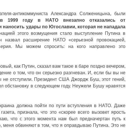
сателя-антикоммуниста Александра Солженицына, были
 в 1999 году в НАТО внезапно отказались от
и наносить удары по Югославии, которая не нападала
инацией этого возмущения стало выступление Путина в
 назвал расширение НАТО «серьезной провокацией,
ерия. Мы можем спросить: на кого направлено это
овый, как Путин, сказал вам такое в баре поздно вечером,
ение о том, что он серьезно разгневан. И, если бы вы не
ы не отступили. Президент США Джордж Буш, этот гений,
ил обстановку в следующем году. Неужели Бушу нравятся
Украина должна пойти по пути вступления в НАТО. Даже
газета, признала, что это «скорее всего вызовет ярость
ваю, что с этого момента нам был предначертан путь к
о, меня обвиняют в том, что я оправдываю Путина. Это не