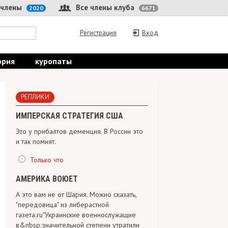
 члены
Все члены клуба
2020
6671
Регистрация
Вход
ория
куропаты
РЕПЛИКИ
ИМПЕРСКАЯ СТРАТЕГИЯ США
Это у прибалтов деменция. В России это
и так помнят.
Только что
АМЕРИКА ВОЮЕТ
А это вам не от Шария. Можно сказать,
"передовица" из либерастной
газета.ru"Украинские военнослужащие
в&nbsp;значительной степени утратили