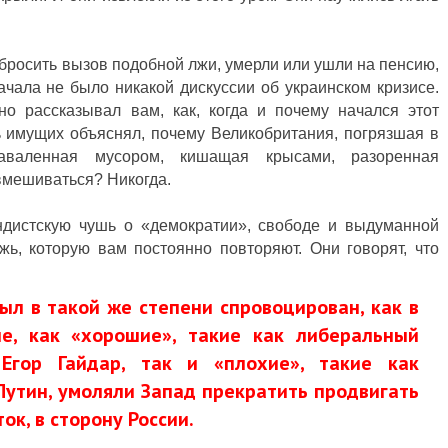
 бросить вызов подобной лжи, умерли или ушли на пенсию,
чала не было никакой дискуссии об украинском кризисе.
но рассказывал вам, как, когда и почему начался этот
ть имущих объяснял, почему Великобритания, погрязшая в
заваленная мусором, кишащая крысами, разоренная
вмешиваться? Никогда.
ндистскую чушь о «демократии», свободе и выдуманной
жь, которую вам постоянно повторяют. Они говорят, что
ыл в такой же степени спровоцирован, как в
не, как «хорошие», такие как либеральный
Егор Гайдар, так и «плохие», такие как
утин, умоляли Запад прекратить продвигать
ок, в сторону России.