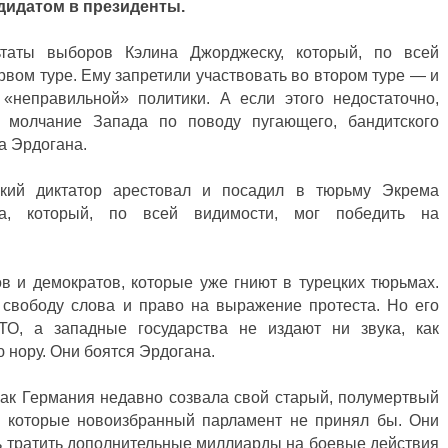
ндидатом в президенты.
ьтаты выборов Кэлина Джорджеску, который, по всей
рвом туре. Ему запретили участвовать во втором туре — и
 «неправильной» политики. А если этого недостаточно,
е молчание Запада по поводу пугающего, бандитского
а Эрдогана.
цкий диктатор арестовал и посадил в тюрьму Экрема
ка, который, по всей видимости, мог победить на
 и демократов, которые уже гниют в турецких тюрьмах.
свободу слова и право на выражение протеста. Но его
ТО, а западные государства не издают ни звука, как
 нору. Они боятся Эрдогана.
как Германия недавно созвала свой старый, полумертвый
ы, которые новоизбранный парламент не принял бы. Они
ть тратить дополнительные миллиарды на боевые действия