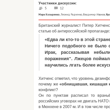
Участники дискуссии:
5
12
Марк Козыренко
,
Леонид Радченко
,
Владимир Иванов
,
Яр
Британский журналист Питер Хитченс 
статью об антироссийской пропаганде:
«Едва ли кто-то в этой стран
Ничего подобного не было с
Ирак, рассказывая небы
поражения". Лжецов поймали
научились лгать более искус
Хитченс отметил, что уровень дезинф
почему же
«обнищавшая, кишащая 
конфликт?
Он по пунктам расписал то враньё
российских уговорах не двигать НАТО 
в Мюнхене в 2007-м. И в том числе пр