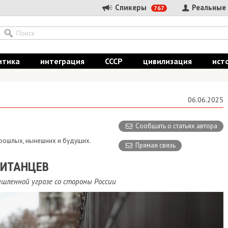
Спикеры
Реальные
767
итика
интеграция
СССР
цивилизация
ист
06.06.2025
Сообщать о статьях автора
 прошлых, нынешних и будущих.
Прямая связь
РИТАНЦЕВ
ышленной угрозе со стороны России