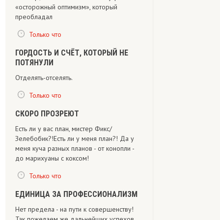
«осторожный оптимизм», который
преобладал
Только что
ГОРДОСТЬ И СЧЁТ, КОТОРЫЙ НЕ
ПОТЯНУЛИ
Отделять-отселять.
Только что
СКОРО ПРОЗРЕЮТ
Есть ли у вас план, мистер Фикс/
Зелебобик?!Есть ли у меня план?! Да у
меня куча разных планов - от конопли -
до марихуаны с коксом!
Только что
ЕДИНИЦА ЗА ПРОФЕССИОНАЛИЗМ
Нет предела - на пути к совершенству!
Так пожелаем же дальнейших успехов