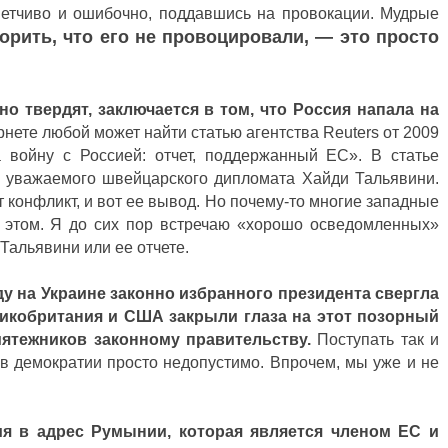
ометчиво и ошибочно, поддавшись на провокации. Мудрые
орить, что его не провоцировали, — это просто
о твердят, заключается в том, что Россия напала на
рнете любой может найти статью агентства Reuters от 2009
а войну с Россией: отчет, поддержанный ЕС». В статье
 уважаемого швейцарского дипломата Хайди Тальявини.
 конфликт, и вот ее вывод. Но почему-то многие западные
этом. Я до сих пор встречаю «хорошо осведомленных»
Тальявини или ее отчете.
ду на Украине законно избранного президента свергла
ликобритания и США закрыли глаза на этот позорный
мятежников законному правительству.
Поступать так и
в демократии просто недопустимо. Впрочем, мы уже и не
я в адрес Румынии, которая является членом ЕС и