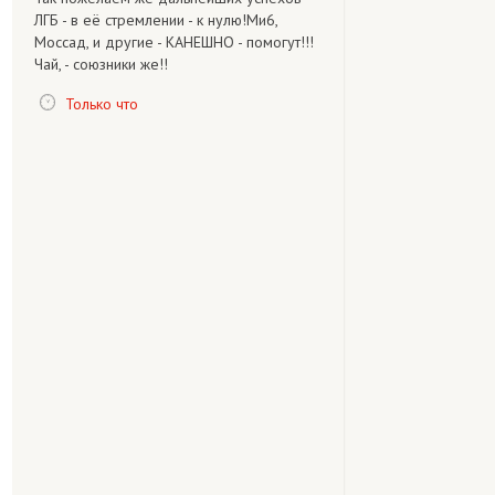
ЛГБ - в её стремлении - к нулю!Ми6,
Моссад, и другие - КАНЕШНО - помогут!!!
Чай, - союзники же!!
Только что