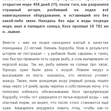
открытом море 438 дней (!!!), после того, как разразился
страшный шторм, разбивший на лодке всё
навигационное оборудование, и оставивший его без
какой-либо связи. Находясь без еды и воды посреди
моря, акул и палящего солнца, Хосе проплыл 10 782 км
и…выжил.
Вместе с ним на лодке находился взятый в качестве
помощника 22-летний Эзекиль Кордоба. Улов в результате
шторма не пострадал — у рыбаков были сардины и тунец,
они быстро привыкли есть сырую рыбу, а соль выпаривали из
морской воды. Так же, рыбу вялили на солнце про запас.
Гораздо хуже были дела с водой. Ловили медуз и
высасывали их плоть: оказалось, это неплохо утоляет
жажду. Также, пили дождевую воду (первый дождь пошёл
лишь через 14 дней), кровь черепах и собственную мочу: это
помогало избежать обезвоживания. Хосе предупреждал
Кордобу, чтобы тот удержался от питья морской воды — как
опытный моряк, он видел, что после этого становится ещё
хуже. Альваренга умудрялся ловить птиц, чтобы как-то