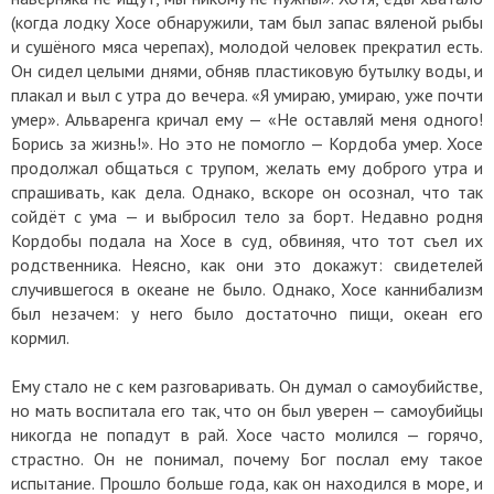
(когда лодку Хосе обнаружили, там был запас вяленой рыбы
и сушёного мяса черепах), молодой человек прекратил есть.
Он сидел целыми днями, обняв пластиковую бутылку воды, и
плакал и выл с утра до вечера. «Я умираю, умираю, уже почти
умер». Альваренга кричал ему — «Не оставляй меня одного!
Борись за жизнь!». Но это не помогло — Кордоба умер. Хосе
продолжал общаться с трупом, желать ему доброго утра и
спрашивать, как дела. Однако, вскоре он осознал, что так
сойдёт с ума — и выбросил тело за борт. Недавно родня
Кордобы подала на Хосе в суд, обвиняя, что тот съел их
родственника. Неясно, как они это докажут: свидетелей
случившегося в океане не было. Однако, Хосе каннибализм
был незачем: у него было достаточно пищи, океан его
кормил.
Ему стало не с кем разговаривать. Он думал о самоубийстве,
но мать воспитала его так, что он был уверен — самоубийцы
никогда не попадут в рай. Хосе часто молился — горячо,
страстно. Он не понимал, почему Бог послал ему такое
испытание. Прошло больше года, как он находился в море, и