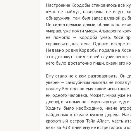
Настроение Кордобы становилось всё ху
«Нас не найдут, наверняка не ищут, м
обнаружили, там был запас вяленой рыбы
Он сидел целыми днями, обняв пластикову
умираю, уже почти умер». Альваренга кри
не помогло — Кордоба умер. Хосе пр
спрашивать, как дела. Однако, вскоре о
Недавно родня Кордобы подала на Хосе в 
это докажут: свидетелей случившегося 
него было достаточно пищи, океан его к
Ему стало не с кем разговаривать. Он д
уверен — самоубийцы никогда не попадут 
почему Бог послал ему такое испытание.
ни одного человека. Может, мира уже н
длину), и вспоминал самую вкусную еду в
Ходить было необходимо, иначе атроф
найденных в океане кусков дерева. Нак
крохотный остров Тайл-Айлет, часть ат
ведь за 438 дней ему не встретилось и к