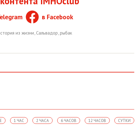
контента IMHOclub
Telegram
в Facebook
история из жизни
,
Сальвадор
,
рыбак
Е
1 ЧАС
2 ЧАСА
6 ЧАСОВ
12 ЧАСОВ
СУТКИ