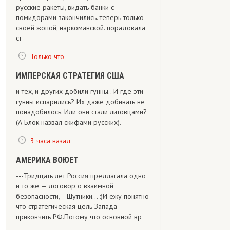
русские ракеты, видать банки с
помидорами закончились. теперь только
своей жопой, наркоманской. порадовала
ст
Только что
ИМПЕРСКАЯ СТРАТЕГИЯ США
и тех, и других добили гунны.. И где эти
гунны испарились? Их даже добивать не
понадобилось. Или они стали литовцами?
(А Блок назвал скифами русских).
3 часа назад
АМЕРИКА ВОЮЕТ
---Тридцать лет Россия предлагала одно
и то же — договор о взаимной
безопасности,---Шутники... :)И ежу понятно
что стратегическая цель Запада -
прикончить РФ.Потому что основной вр