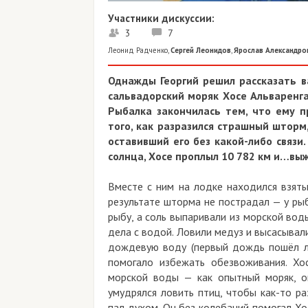
Участники дискуссии:
3
7
Леонид Радченко
,
Сергей Леонидов
,
Ярослав Александро
Однажды Георгий решил рассказать в
сальвадорский моряк Хосе Альваренга
Рыбалка закончилась тем, что ему пр
того, как разразился страшный шторм
оставивший его без какой-либо связи
солнца, Хосе проплыл 10 782 км и…выж
Вместе с ним на лодке находился взяты
результате шторма не пострадал — у ры
рыбу, а соль выпаривали из морской воды
дела с водой. Ловили медуз и высасывали
дождевую воду (первый дождь пошёл ли
помогало избежать обезвоживания. Хо
морской воды — как опытный моряк, он
умудрялся ловить птиц, чтобы как-то ра
пал духом. Он без колебаний помогал Хо