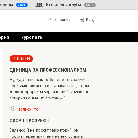
 члены
Все члены клуба
2020
6671
Регистрация
Вход
ория
куропаты
РЕПЛИКИ
ЕДИНИЦА ЗА ПРОФЕССИОНАЛИЗМ
Ну, да, Латвия как-то бледно со своими
арестами таксистов и вышивальщиц. То ли
дело террористы украинские ( тянущие и
прикрывающие их британцы.)
Только что
СКОРО ПРОЗРЕЮТ
Зеленский не просит территорий, он
просит перемирия. ему нечем сбивать