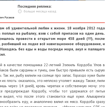
Последняя реплика:
больше месяца назад
вич Русаков
ам об удивительной любви к жизни. 18 ноября 2012 года
 поплыл на рыбалку, взяв с собой припасов на один день.
ишлось провести в открытом море 438 дней (!!!), после
, разбивший на лодке всё навигационное оборудование, и
. Находясь без еды и воды посреди моря, акул и палящего
ил.
й в качестве помощника 22-летний Эзекиль Кордоба. Улов в
баков были сардины и тунец, они быстро привыкли есть сырую
. Так же, рыбу вялили на солнце про запас. Гораздо хуже были
 их плоть: оказалось, это неплохо утоляет жажду. Также, пили
шь через 14 дней), кровь черепах и собственную мочу: это
се предупреждал Кордобу, чтобы тот удержался от питья
 видел, что после этого становится ещё хуже. Альваренга
знообразить еду, и аналогично вялил их мясо. Кордоба сразу
се во всём, но постоянно твердил — «Мотор накрылся, GPS не