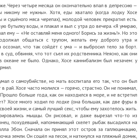
же. Через четыре месяца он окончательно впал в депрессию —
ы никому не нужны». Хотя, еды хватало (когда лодку Хосе
 и сушёного мяса черепах), молодой человек прекратил есть.
ю бутылку воды, и плакал и выл с утра до вечера. «Я умираю,
чал ему — «Не оставляй меня одного! Борись за жизнь!». Но это
одолжал общаться с трупом, желать ему доброго утра и
н осознал, что так сойдёт с ума — и выбросил тело за борт.
суд, обвиняя, что тот съел их родственника. Неясно, как они
в океане не было. Однако, Хосе каннибализм был незачем: у
ормил.
умал о самоубийстве, но мать воспитала его так, что он был
в рай. Хосе часто молился — горячо, страстно. Он не понимал,
 Прошло больше года, как он находился в море, и не встретил
ет? Хосе много ходил по лодке (она большая, как две фуры в
 своей жизни, и самый лучший секс, чтобы ему захотелось жить.
ировались мышцы. Он рисовал, и даже вырезал что-то из
онец, похудевший, напоминающий скелет рыбак высадился на
олла Эбон. Сначала он принял этот остров за галлюцинацию,
лочка земли. Он сошёл на песок, и наткнулся на пляжный домик,