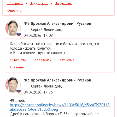
↑
Свернуть
•
Поддержать
•
Нарушение
Ответить
№2
Ярослав Александрович Русаков
→
Сергей Леонидов
,
04.07.2026
17:08
Каннибализм - не от черных и белых и красных, а от
голода - жрать хочется...
А Бог и прочее - пустые словеса...
↑
Свернуть
•
Поддержать
•
Нарушение
Ответить
№3
Ярослав Александрович Русаков
→
Сергей Леонидов
,
04.07.2026
17:23
49 дней.
https://content.onliner.by/news/1100x5616/456b03970118
abd2c622f14def7f5db0.jpeg
Дрейф самоходной баржи «T-36» — чрезвычайное