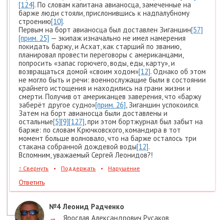
[124]
. По словам капитана авианосца, замеченные на
барже люди стояли, прислонившись к надпалубному
строению
[10]
.
Первым на борт авианосца был доставлен Зиганшин
[57]
[прим. 25]
— экипаж изначально не имел намерения
покидать баржу, и Асхат, как старший по званию,
планировал провести переговоры с американцами,
попросить «запас горючего, воды, еды, карту», и
возвращаться домой «своим ходом»
[12]
. Однако об этом
не могло быть и речи: военнослужащие были в состоянии
крайнего истощения и находились на грани жизни и
смерти. Получив от американцев заверения, что «баржу
заберёт другое судно»
[прим. 26]
, Зиганшин успокоился.
Затем на борт авианосца были доставлены и
остальные
[5]
[9]
[127]
, при этом бортжурнал был забыт на
барже: по словам Крючковского, командира в тот
момент больше волновало, что на барже осталось три
стакана собранной дождевой воды
[12]
.
Вспомним, уважаемый Сергей Леонидов?!
↑
Свернуть
•
Поддержать
•
Нарушение
Ответить
№4
Леонид Радченко
→
Ярослав Александрович Русаков
,