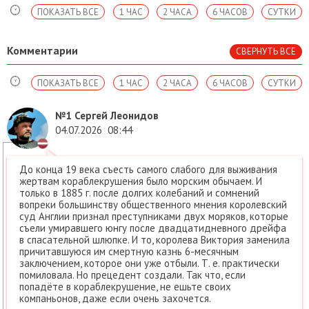
ПОКАЗАТЬ ВСЕ
1 ЧАС
2 ЧАСА
6 ЧАСОВ
СУТКИ
Комментарии
СВЕРНУТЬ ВСЕ
ПОКАЗАТЬ ВСЕ
1 ЧАС
2 ЧАСА
6 ЧАСОВ
СУТКИ
№1
Сергей Леонидов
04.07.2026
08:44
До конца 19 века съесть самого слабого для выживания
жертвам кораблекрушения было морским обычаем. И
только в 1885 г. после долгих колебаний и сомнений
вопреки большинству общественного мнения королевский
суд Англии признал преступниками двух моряков, которые
съели умиравшего юнгу после двадцатидневного дрейфа
в спасательной шлюпке. И то, королева Виктория заменила
причитавшуюся им смертную казнь 6-месячным
заключением, которое они уже отбыли. Т. е. практически
помиловала. Но прецедент создали. Так что, если
попадёте в кораблекрушение, не ешьте своих
компаньонов, даже если очень захочется.