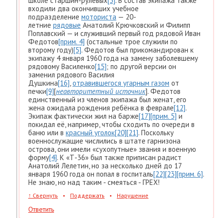
школе старшин-рулевых
[5]
. В состав экипажа также
входили два окончивших учебное
подразделение
моториста
— 20-
летние
рядовые
Анатолий Крючковский и Филипп
Поплавский — и служивший первый год рядовой Иван
Федотов
[прим. 4]
(остальные трое служили по
второму году)
[5]
. Федотов был прикомандирован к
экипажу 4 января 1960 года на замену заболевшему
рядовому Василенко
[15]
; по другой версии он
заменил рядового Василия
Душкина
[16]
,
отравившегося угарным газом
от
печки
[9]
[
неавторитетный источник
]. Федотов
единственный из членов экипажа был женат, его
жена ожидала рождения ребёнка в феврале
[12]
.
Экипаж фактически жил на барже
[17]
[прим. 5]
и
покидал её, например, чтобы сходить по очереди в
баню или в
красный уголок
[20]
[21]
. Поскольку
военнослужащие числились в штате гарнизона
острова, они имели «сухопутные» звания и военную
форму
[4]
. К «Т-36» был также приписан радист
Анатолий Лелетин, но за несколько дней до 17
января 1960 года он попал в госпиталь
[22]
[23]
[прим. 6]
.
Не знаю, но над таким - смеяться - ГРЕХ!
↑
Свернуть
•
Поддержать
•
Нарушение
Ответить