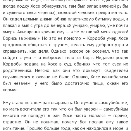
(когда лодку Хосе обнаружили, там был запас вяленой рыбы
и сушёного мяса черепах), молодой человек прекратил есть.
Он сидел целыми днями, обняв пластиковую бутылку воды, и
плакал и выл с утра до вечера. «Я умираю, умираю, уже почти
умер». Альваренга кричал ему — «Не оставляй меня одного!
Борись за жизнь!». Но это не помогло — Кордоба умер. Хосе
продолжал общаться с трупом, желать ему доброго утра и
спрашивать, как дела. Однако, вскоре он осознал, что так
сойдёт с ума — и выбросил тело за борт. Недавно родня
Кордобы подала на Хосе в суд, обвиняя, что тот съел их
родственника. Неясно, как они это докажут: свидетелей
случившегося в океане не было. Однако, Хосе каннибализм
был незачем: у него было достаточно пищи, океан его
кормил.
Ему стало не с кем разговаривать. Он думал о самоубийстве,
но мать воспитала его так, что он был уверен — самоубийцы
никогда не попадут в рай. Хосе часто молился — горячо,
страстно. Он не понимал, почему Бог послал ему такое
испытание. Прошло больше года, как он находился в море, и