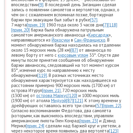
впоследствии
[9]
. В последний день Зиганшин сделал
запись о появлении самолётов и вертолётов, однако, о
чём он с сожалением вспоминал позже, бортжурнал
баржи при эвакуации был забыт в рубке
[57]
.
7 марта
[прим. 19]
1960 года около 3 часов дня
[7]
[118]
[прим. 20]
баржа была обнаружена патрульным
самолётом американского авианосца «
Кирсардж
»,
направлявшегося из
Йокосуки
в
Сан-Франциско
. В
момент обнаружения баржа находилась на отдалении
около 15 морских миль (28 км)
[87]
от авианосца по
левому борту от него с
курсовым углом
33°. Спустя две
минуты после принятия сообщения об обнаружении
баржи авианосец, следовавший на тот момент курсом
83°, изменил курс по направлению к месту
обнаружения
[119]
. В разных источниках место
обнаружения характеризуется как находившееся на
расстоянии примерно 900 морских миль (1700 км) от
острова Итуруп
[прим. 21]
, 720 морских миль
(1300 км) от
острова Маркус
[120]
и 1000 морских миль
(1900 км) от атолла
Мидуэй
[87]
[121]
. К этому времени у
дрейфующих оставалось всего три спички
[57]
[прим. 22]
.
Согласно воспоминаниям Федотова, два самолёта
(которыми, как выяснилось впоследствии, управляли
американские пилоты Глен Конрад
[прим. 23]
и Дэвид
Мерикл
[прим. 24]
сделали над баржей круг и улетели, а
через некоторое время появились два вертолёта
[123]