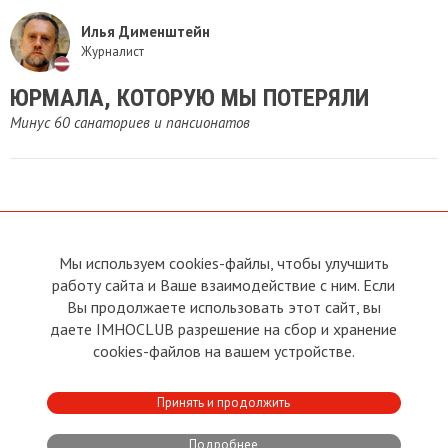
Илья Дименштейн
Журналист
ЮРМАЛА, КОТОРУЮ МЫ ПОТЕРЯЛИ
Минус 60 санаториев и пансионатов
Мы используем cookies-файлы, чтобы улучшить
О сайте
Прямая связь с
работу сайта и Ваше взаимодействие с ним. Если
Председателем
Устав
Вы продолжаете использовать этот сайт, вы
Прямая связь c членами клуба
Условия пользования
даете IMHOCLUB разрешение на сбор и хранение
Реклама
Политика конфиденциальности
cookies-файлов на вашем устройстве.
Контакты
Copyright © 2011 - 2026 Imho
Принять и продолжить
Club
Подробнее