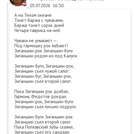
05.07.2026
16:50
А на Тихом океане
Тонет баржа с чуваками,
Баржа тонет сорок дней
Четыре гаврика на ней.
Чуваки не унывают —
Под гармошку рок лабают!
Зиганшин-рок Зиганшин-буги
Зиганшин родом из-под Калуги.
Зиганшин-буги, Зиганшин-рок,
Зиганшин съел чужой сапог.
Зиганшин-буг, Зиганшин-рок,
Зиганшин съел второй сапог.
Пока Зиганшин рок долбал,
Гармонь Федотов доедал.
Зиганшин-рок, Зиганшин-буги
Зиганшин съел письмо подруги.
Зиганшин-буги Зиганшин-рок
Зиганшин съел второй сапог.
Пока Поплавский зубы скалил,
Зиганшин съел его сандали.