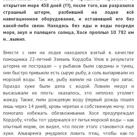
открытом море 438 дней (!!!), после того, как разразился
страшный шторм, разбивший на лодке всё
навигационное оборудование, и оставивший его без
какой-либо связи. Находясь без еды и воды посреди
моря, акул и палящего солнца, Хосе проплыл 10 782 км
и…выжил.
Вместе с ним на лодке находился взятый в качестве
помощника 22-летний Эзекиль Кордоба. Улов в результате
шторма не пострадал — у рыбаков были сардины и тунец,
они быстро привыкли есть сырую рыбу, а соль выпаривали из
морской воды. Так же, рыбу вялили на солнце про запас.
Гораздо хуже были дела с водой. Ловили медуз и
высасывали их плоть: оказалось, это неплохо утоляет
жажду. Также, пили дождевую воду (первый дождь пошёл
лишь через 14 дней), кровь черепах и собственную мочу: это
помогало избежать обезвоживания. Хосе предупреждал
Кордобу, чтобы тот удержался от питья морской воды — как
опытный моряк, он видел, что после этого становится ещё
хуже. Альваренга умудрялся ловить птиц, чтобы как-то