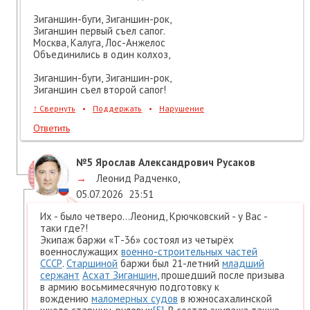
Зиганшин-буги, Зиганшин-рок,
Зиганшин первый съел сапог.
Москва, Калуга, Лос-Анжелос
Объединились в один колхоз,
Зиганшин-буги, Зиганшин-рок,
Зиганшин съел второй сапог!
↑
Свернуть
•
Поддержать
•
Нарушение
Ответить
№5
Ярослав Александрович Русаков
→
Леонид Радченко
,
05.07.2026
23:51
Их - было четверо...Леонид, Крючковский - у Вас -
таки где?!
Экипаж баржи «Т-36» состоял из четырёх
военнослужащих
военно-строительных частей
СССР
.
Старшиной
баржи был 21-летний
младший
сержант
Асхат Зиганшин
, прошедший после призыва
в армию восьмимесячную подготовку к
вождению
маломерных судов
в южносахалинской