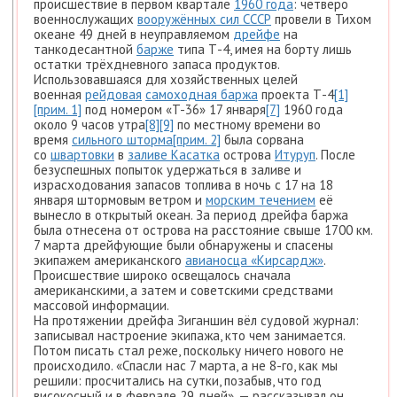
происшествие в первом квартале
1960 года
: четверо
военнослужащих
вооружённых сил СССР
провели в Тихом
океане 49 дней в неуправляемом
дрейфе
на
танкодесантной
барже
типа Т-4, имея на борту лишь
остатки трёхдневного запаса продуктов.
Использовавшаяся для хозяйственных целей
военная
рейдовая
самоходная баржа
проекта Т-4
[1]
[прим. 1]
под номером «T-36» 17 января
[7]
1960 года
около 9 часов утра
[8]
[9]
по местному времени во
время
сильного шторма
[прим. 2]
была сорвана
со
швартовки
в
заливе Касатка
острова
Итуруп
. После
безуспешных попыток удержаться в заливе и
израсходования запасов топлива в ночь с 17 на 18
января штормовым ветром и
морским течением
её
вынесло в открытый океан. За период дрейфа баржа
была отнесена от острова на расстояние свыше 1700 км.
7 марта дрейфующие были обнаружены и спасены
экипажем американского
авианосца «Кирсардж»
.
Происшествие широко освещалось сначала
американскими, а затем и советскими средствами
массовой информации.
На протяжении дрейфа Зиганшин вёл судовой журнал:
записывал настроение экипажа, кто чем занимается.
Потом писать стал реже, поскольку ничего нового не
происходило. «Спасли нас 7 марта, а не 8-го, как мы
решили: просчитались на сутки, позабыв, что год
високосный и в феврале 29 дней», — рассказывал он