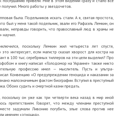
к послушанию привели. Мне в этом видении сразу и стало все
е получил. Много работы у звездочетов.
пповая была. Подельников искать стали. А я, святая простота,
что был у меня такой подельник, звали его Рафаэль Лемкин, он
овали, неправды говорить, что православный люд в храмы не
» научил.
ключился, поскольку Лемкин жил четыреста лет спустя,
 это интересует, если магистр сказал хворост для костра на
ант в 100 тыс. серебряных тиллеров на эти цели выделил? Про
офобом и книгу написал «Голодомор на Украине» также никто
ительную профессию имел — мыслитель. Пусть и ультра-
аписал Конвенцию «О предупреждении геноцида и наказании за
ризнано малозначимым фактом биографии. Вступил в преступный
чка. Обоих судить и смертной казни предать.
 поскольку он уже как три четверти века назад в мир иной
ось препятствием. Говорят, что между членами преступной
вместе задумали Ливонию погубить, злые слова против нее
или именем «этноцид».