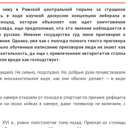
 сижу в Рижской центральной тюрьме за страшное
ать в ходе научной дискуссии концепцию либерала и
тноцид, которая объясняет как идет уничтожение
равда, еще предположил, что это явление наблюдается в
 русских. Именем государства суд меня приговорил к
ия. Однако, уже как с полгода полного текста приговора
ально обученные написанию приговоров люди не знают как
еятельность, да еще с привлечением авторитетов столпа
опе вроде как господствует.
ущало. Не сильно, подспудно. Но добрые духи почувствовали
 в иносказательном виде, как они обычно делают — в виде
ак камере отказали от похода в спортзал по причине дефицита
ли на своих койках в камере, даже телевизор не включили, с
а XVI в., ровно полстолетия тому назад. Приехал из столицы