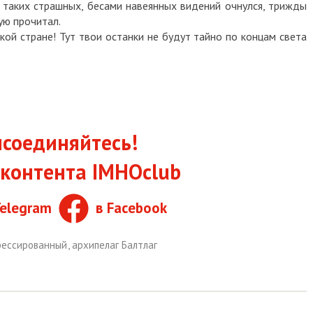
т таких страшных, бесами навеянных видений очнулся, трижды
ую прочитал.
кой стране! Тут твои останки не будут тайно по концам света
соединяйтесь!
контента IMHOclub
Telegram
в Facebook
рессированный
,
архипелаг Балтлаг