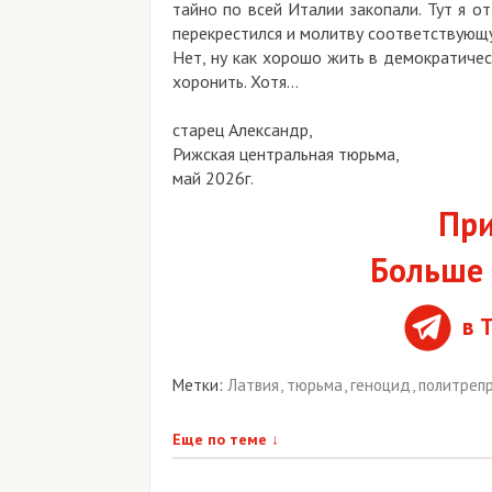
тайно по всей Италии закопали. Тут я о
перекрестился и молитву соответствующ
Нет, ну как хорошо жить в демократичес
хоронить. Хотя…
старец Александр,
Рижская центральная тюрьма,
май 2026г.
При
Больше 
в 
Метки:
Латвия
,
тюрьма
,
геноцид
,
политреп
Еще по теме
↓