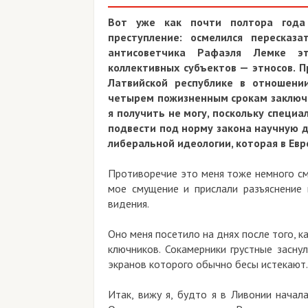
Вот уже как почти полтора года
преступление: осмелился пересказ
антисоветчика Рафаэля Лемке э
коллективных субъектов — этносов. П
Латвийской республике в отношении
четырем пожизненным срокам заключен
я получить не могу, поскольку специ
подвести под норму закона научную д
либеральной идеологии, которая в Евр
Противоречие это меня тоже немного см
мое смущение и прислали разъяснение
видения.
Оно меня посетило на днях после того, к
ключников. Сокамерники грустные засну
экранов которого обычно бесы истекают.
Итак, вижу я, будто я в Ливонии начал