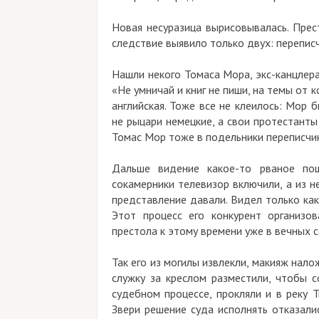
Новая несуразица вырисовывалась. Прес
следствие выявило только двух: переписч
Нашли некого Томаса Мора, экс-канцлера 
«Не умничай и книг не пиши, на темы от 
английская. Тоже все не клеилось: Мор
не рыцари немецкие, а свои протестанты
Томас Мор тоже в подельники переписчик
Дальше видение какое-то рваное пош
сокамерники телевизор включили, а из н
представление давали. Видел только ка
Этот процесс его конкурент организо
престола к этому времени уже в вечных с
Так его из могилы извлекли, макияж нало
служку за креслом разместили, чтобы 
судебном процессе, прокляли и в реку 
Звери решение суда исполнять отказалис