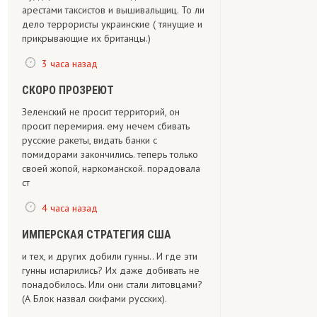
арестами таксистов и вышивальщиц. То ли
дело террористы украинские ( тянущие и
прикрывающие их британцы.)
3 часа назад
СКОРО ПРОЗРЕЮТ
Зеленский не просит территорий, он
просит перемирия. ему нечем сбивать
русские ракеты, видать банки с
помидорами закончились. теперь только
своей жопой, наркоманской. порадовала
ст
4 часа назад
ИМПЕРСКАЯ СТРАТЕГИЯ США
и тех, и других добили гунны.. И где эти
гунны испарились? Их даже добивать не
понадобилось. Или они стали литовцами?
(А Блок назвал скифами русских).