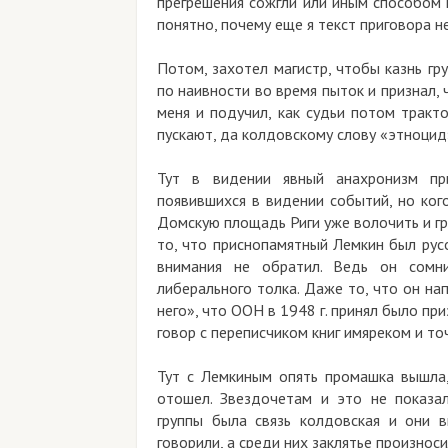
прегрешения сожгли или иным способом 
понятно, почему еще я текст приговора н
Потом, захотел магистр, чтобы казнь гру
по наивности во время пыток и признал, 
меня и подучил, как судьи потом тракт
пускают, да колдовскому слову «этноцид
Тут в видении явный анахронизм при
появившихся в видении событий, но кого
Домскую площадь Риги уже волочить и гр
то, что приснопамятный Лемкин был рус
внимания не обратил. Ведь он сомн
либерального толка. Даже то, что он н
него», что ООН в 1948 г. принял было п
говор с переписчиком книг имяреком и то
Тут с Лемкиным опять промашка вышла,
отошел. Звездочетам и это не показал
группы была связь колдовская и они 
говорили, а среди них заклятье произнос