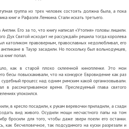
тупная группа из трех человек состоять должна была, а пока
ика книг и Рафаэля Лемкина. Стали искать третьего.
Англии. Его за то, что книгу написал «Утопия» головы лишили.
кого Дух Святой исходит не рассуждай» решила тогда королева
 был католиком правоверным, православных недолюбливал, его
 англикане в Тауэр засадили. Но поскольку был вольнодумцев,
а книг попал.
ло, как в старой плохо склеенной кинопленке. Это мои
его бесы повыскакивали, что на конкурсе Евровидение как раз
к судебный процесс над одним римским какой организовывали.
вал в рассматриваемое время. Преследуемый глава святого
елениях упокоился.
жили, в кресло посадили, к рукам веревочки приладили, а сзади
создать вид живого. Осудили мощи несчастного папы на том
Тибр бросили для того, чтобы даже звери поели его останки.
ь, как бесчеловечное, так подсудимого на куски разрезали и