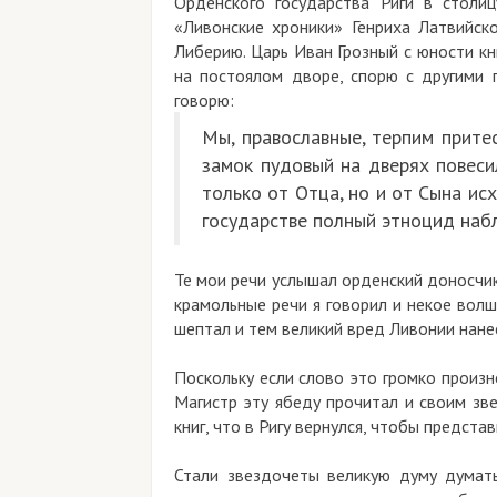
Орденского государства Риги в столи
«Ливонские хроники» Генриха Латвийск
Либерию. Царь Иван Грозный с юности кн
на постоялом дворе, спорю с другими п
говорю:
Мы, православные, терпим притес
замок пудовый на дверях повесил
только от Отца, но и от Сына ис
государстве полный этноцид наб
Те мои речи услышал орденский доносчик 
крамольные речи я говорил и некое вол
шептал и тем великий вред Ливонии нане
Поскольку если слово это громко произне
Магистр эту ябеду прочитал и своим зв
книг, что в Ригу вернулся, чтобы предст
Стали звездочеты великую думу думать