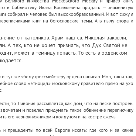
цу Великого княжества Московского Москву и привез книгу
ого в библиотеку Ивана Васильевича продать — знаменитую
иги собирал и человек был высокообразованный. И вот сижу я
ереписчиками книг на богословские темы. А в пылу спора и
нение от католиков. Храм наш св. Николая закрыли,
и. А тех, кто не хочет признать, что Дух Святой не
ходит, может в темницу попасть. То есть в орденском
людается.
и тут же ябеду гроссмейстеру ордена написал. Мол, так и так,
шебное слово «этноцид» московскому правителю прямо на ухо
с.
сти, то Ливония рассыплется, как дом, что на песке построен.
ездочетам и повелел придумать такое обвинение переписчику
авить его чернокнижником и колдуном и на костре сжечь.
 и прецеденты по всей Европе искать: где кого и за какие