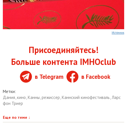
Источник
Присоединяйтесь!
Больше контента IMHOclub
в Telegram
в Facebook
Метки:
Дания
,
кино
,
Канны
,
режиссер
,
Каннский кинофестиваль
,
Ларс
фон Триер
Еще по теме
↓