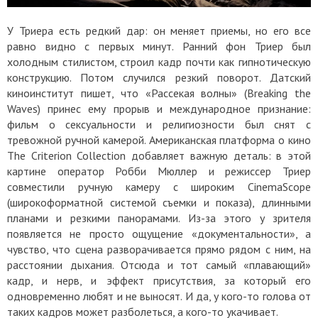
У Триера есть редкий дар: он меняет приемы, но его все
равно видно с первых минут. Ранний фон Триер был
холодным стилистом, строил кадр почти как гипнотическую
конструкцию. Потом случился резкий поворот. Датский
киноинститут пишет, что «Рассекая волны» (Breaking the
Waves) принес ему прорыв и международное признание:
фильм о сексуальности и религиозности был снят с
тревожной ручной камерой. Американская платформа о кино
The Criterion Collection добавляет важную деталь: в этой
картине оператор Робби Мюллер и режиссер Триер
совместили ручную камеру с широким CinemaScope
(широкоформатной системой съемки и показа), длинными
планами и резкими панорамами. Из-за этого у зрителя
появляется не просто ощущение «документальности», а
чувство, что сцена разворачивается прямо рядом с ним, на
расстоянии дыхания. Отсюда и тот самый «плавающий»
кадр, и нерв, и эффект присутствия, за который его
одновременно любят и не выносят. И да, у кого-то голова от
таких кадров может разболеться, а кого-то укачивает.