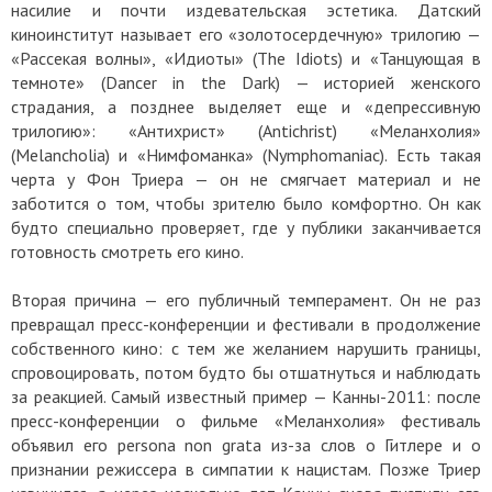
насилие и почти издевательская эстетика. Датский
киноинститут называет его «золотосердечную» трилогию —
«Рассекая волны», «Идиоты» (The Idiots) и
«Танцующая в
темноте»
(Dancer in the Dark) — историей женского
страдания, а позднее выделяет еще и «депрессивную
трилогию»: «Антихрист» (Antichrist) «Меланхолия»
(Melancholia) и «Нимфоманка» (Nymphomaniac). Есть такая
черта у Фон Триера — он не смягчает материал и не
заботится о том, чтобы зрителю было комфортно. Он как
будто специально проверяет, где у публики заканчивается
готовность смотреть его кино.
Вторая причина — его публичный темперамент. Он не раз
превращал пресс-конференции и фестивали в продолжение
собственного кино: с тем же желанием нарушить границы,
спровоцировать, потом будто бы отшатнуться и наблюдать
за реакцией. Самый известный пример — Канны-2011: после
пресс-конференции о фильме «Меланхолия» фестиваль
объявил его persona non grata из-за слов о Гитлере и о
признании режиссера в симпатии к нацистам. Позже Триер