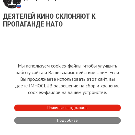
ДЕЯТЕЛЕЙ КИНО СКЛОНЯЮТ К
ПРОПАГАНДЕ НАТО
Мы используем cookies-файлы, чтобы улучшить
О сайте
Прямая связь с
работу сайта и Ваше взаимодействие с ним. Если
Председателем
Устав
Вы продолжаете использовать этот сайт, вы
Прямая связь c членами клуба
Условия пользования
даете IMHOCLUB разрешение на сбор и хранение
Реклама
Политика конфиденциальности
cookies-файлов на вашем устройстве.
Контакты
Copyright © 2011 - 2026 Imho
Принять и продолжить
Club
Подробнее
Developed by:
CRA