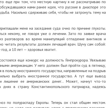
то еще при том, что местную картину я не рассматриваю по
обсуждавшаяся нами ранее идея, что русские в диаспоре это
удьба. Насильно сдерживаю себя, чтобы не затронуть тему на
приглашали меня на заседания суда очно по причине глухоты.
ся некому, не говоря уже о лечении. Зато по заявке врача
из разговоров во время манипуляций отпадение винтиков и
но читать результаты должен лечащий врач. Шучу сам собой:
 год, а 10 лет — здоровья хватит.
состоялся еще конкурс на должность Генпрокурора. Увязываю
нными американцам. У него должен был пройти суд в пятницу,
я в пользу иностранного государства, направленные на подрыв
вильно выбрать иностранное государство. А тут еще вывод
и лишение ее американских денег… Может, начнут что-то
а днях в страну Константинопольского патриарха, надеясь
ноз по полураспаду Европы. Теперь он стал общим местом.
ему, но надо уже развивать идею с применением расчетов,