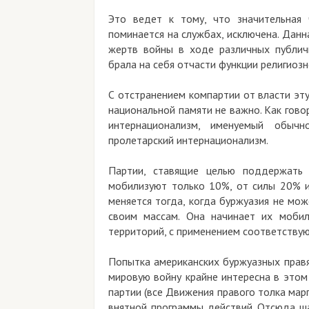
Это ведет к тому, что значительная 
поминается на службах, исключена. Дан
жертв войны в ходе различных публич
брала на себя отчасти функции религиозн
С отстранением компартии от власти эт
национальной памяти не важно. Как гово
интернационализм, именуемый обычн
пролетарский интернационализм.
Партии, ставящие целью поддержать н
мобилизуют только 10%, от силы 20% и
меняется тогда, когда буржуазия не мо
своим массам. Она начинает их мобил
территорий, с применением соответствую
Попытка американских буржуазных правя
мировую войну крайне интересна в этом 
партии (все Движения правого толка мар
внятной программы действий. Отсюда ша