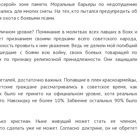
«серой» зоне памяти. Моральные барьеры по недопущению
лись для многих сняты. На тех, кто пытался предупредить об
я охота с боевыми псами.
личном уровне? Поминание в молитвах всех павших в боях и
т признанием своими предками всего советского народа,
ность проявить к ним уважение. Ведь не делили мой погибший
ошедшие с боями всю войну, своих боевых товарищей по
ли по признаку религиозной принадлежности. Они защищали
еталей, достаточно важных. Попавшие в плен красноармейцы,
тские граждане рассматривались в советское время, как
х было не принято на официальном уровне, хотя реальных
го. Навскидку не более 10%. Забвение остальных 90% было
лько христиан. Ныне живущий может стать ее членом,
то сделать уже не может. Согласно доктрине, он не обретет