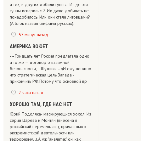
и тех, и других добили гунны.. И где эти
гунны испарились? Их даже добивать не
понадобилось. Или они стали литовцами?
(А Блок назвал скифами русских).
57 минут назад
АМЕРИКА ВОЮЕТ
---Тридцать лет Россия предлагала одно
и то же — договор о взаимной
безопасности,---Шутники... :)И ежу понятно
что стратегическая цель Запада -
прикончить РФ.Потому что основной вр
2 часа назад
ХОРОШО ТАМ, ГДЕ НАС НЕТ
Юрий Подоляка- маскирующися хохол. Из
серии Царева и Монтян (внесена в
российский перечень лиц, причастных к
экстремистской деятельности или
терроризму. .).А уж "аналитик" он, как