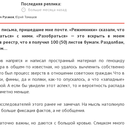
Последняя реплика:
больше месяца назад
ч Русаков
,
Юрий Томашов
 письма, пришедшие мне почте. «Режимники» сказали, что
аться» с ними. «Разобраться» — это вскрыть в моем
 реестр, что я получил 100 (50) листов бумаги. Раздолбаи,
ком…
в напрягся и написал пространный материал по геноциду
ра в общем-то известная, но удалось вычленить собственно
 это был процесс зверств в отношении советских граждан. Что в
и, финны, да и поляки, как-то опускалось, а что «западные»
й. А если бы увидели этот аспект, то и вероятность распада
заметно меньше.
исследователей этого ранее не замечал. На мысль натолкнуло
е больше фиксация фактов, а не обобщения.
таточно важны, но даются с большой кровью. Слишком много