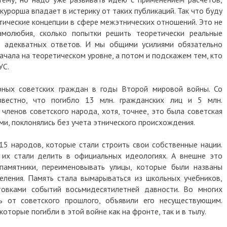
окурорша впадает в истерику от таких публикаций. Так что буду
тические концепции в сфере межэтнических отношений. Это не
амолюбия, сколько попытки решить теоретически реальные
 адекватных ответов. И мы общими усилиями обязательно
ачала на теоретическом уровне, а потом и подскажем тем, кто
УС.
ных советских граждан в годы Второй мировой войны. Со
вестно, что погибло 13 млн. гражданских лиц и 5 млн.
 членов советского народа, хотя, точнее, это была советская
ми, поклонялись без учета этнического происхождения.
 15 народов, которые стали строить свои собственные нации.
 их стали делить в официальных идеологиях. А внешне это
 памятники, переименовывать улицы, которые были названы
еления. Память стала вымарываться из школьных учебников,
овками событий восьмидесятилетней давности. Во многих
ь от советского прошлого, объявили его несуществующим.
оторые погибли в этой войне как на фронте, так и в тылу.