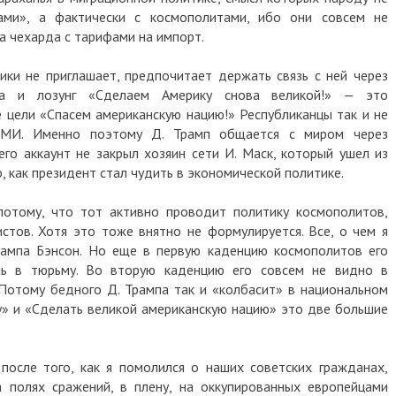
ами», а фактически с космополитами, ибо они совсем не
а чехарда с тарифами на импорт.
ики не приглашает, предпочитает держать связь с ней через
Да и лозунг «Сделаем Америку снова великой!» — это
е цели «Спасем американскую нацию!» Республиканцы так и не
СМИ. Именно поэтому Д. Трамп общается с миром через
его аккаунт не закрыл хозяин сети И. Маск, который ушел из
, как президент стал чудить в экономической политике.
потому, что тот активно проводит политику космополитов,
стов. Хотя это тоже внятно не формулируется. Все, о чем я
рампа Бэнсон. Но еще в первую каденцию космополитов его
чь в тюрьму. Во вторую каденцию его совсем не видно в
 Потому бедного Д. Трампа так и «колбасит» в национальном
у» и «Сделать великой американскую нацию» это две большие
после того, как я помолился о наших советских гражданах,
 полях сражений, в плену, на оккупированных европейцами