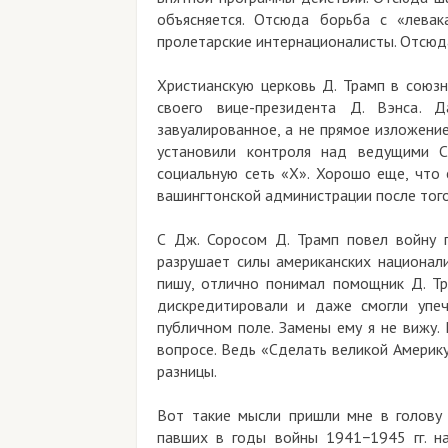
объясняется. Отсюда борьба с «левак
пролетарские интернационалисты. Отсюд
Христианскую церковь Д. Трамп в союзн
своего вице-президента Д. Вэнса. 
завуалированное, а не прямое изложени
установили контроля над ведущими 
социальную сеть «Х». Хорошо еще, что 
вашингтонской администрации после того
С Дж. Соросом Д. Трамп повел войну 
разрушает силы американских национали
пишу, отлично понимал помощник Д. Т
дискредитировали и даже смогли упе
публичном поле. Замены ему я не вижу.
вопросе. Ведь «Сделать великой Америк
разницы.
Вот такие мысли пришли мне в голову 
павших в годы войны 1941−1945 гг. на