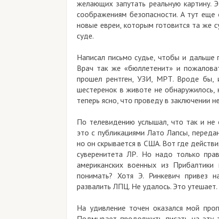
желающих запутать реальную картину. Э
соображениям безопасности. А тут еще 
новые евреи, которым готовится та же с
суде.
Написал письмо судье, чтобы и дальше 
Врач так же «бюллетенит» и пожаловать
прошел рентген, УЗИ, МРТ. Вроде бы, 
шестеренок в животе не обнаружилось, 
теперь ясно, что проведу в заключении не
По телевидению услышал, что так и не 
это с публикациями Лато Лапсы, переда
но он скрывается в США. Вот где действи
суверенитета ЛР. Но надо только пра
американских военных из Прибалтики 
понимать? Хотя Э. Ринкевич привез н
развалить ЛПЦ. Не удалось. Это утешает.
На удивление точен оказался мой прог
Подмывает продолжить писать на эту т