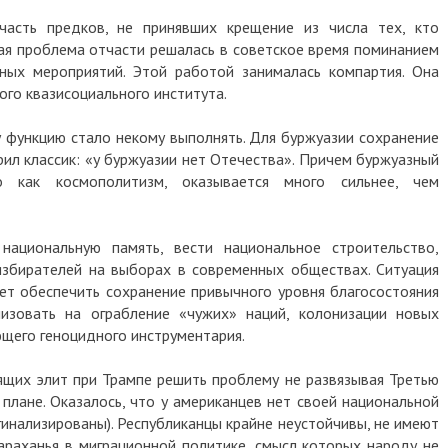
часть предков, не принявших крещение из числа тех, кто
ная проблема отчасти решалась в советское время поминанием
ных мероприятий. Этой работой занималась компартия. Она
ого квазисоциального института.
у функцию стало некому выполнять. Для буржуазии сохранение
рил классик: «у буржуазии нет Отечества». Причем буржуазный
о как космополитизм, оказывается много сильнее, чем
ациональную память, вести национальное строительство,
збирателей на выборах в современных обществах. Ситуация
жет обеспечить сохранение привычного уровня благосостояния
изовать на ограбление «чужих» наций, колонизации новых
щего геноцидного инструментария.
щих элит при Трампе решить проблему не развязывая Третью
плане. Оказалось, что у американцев нет своей национальной
гинализированы). Республиканцы крайне неустойчивы, не имеют
раханья в миграционной политике, смысл которых народу не