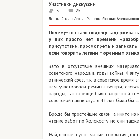
Участники дискуссии:
5
25
Леонид Соколов
,
Леонид Радченко
,
Ярослав Александрови
Почему-то стали подолгу задерживать
у них просто нет времени «разобр
присутствии, просмотреть и записать в
если говорить легким тюремным язы
Зато в отсутствие внешних материало
советского народа в годы войны. Факту
этнический срез, т.к. в советское время
нем участвовали румыны, венгры, словак
народы, так вообще было запретной темо
советской нации спустя 45 лет была бы 
Вроде бы простейшие связи, а никто из 
чтение работ по Холокосту, но они такж
Найденные, пусть малые, открытия дос