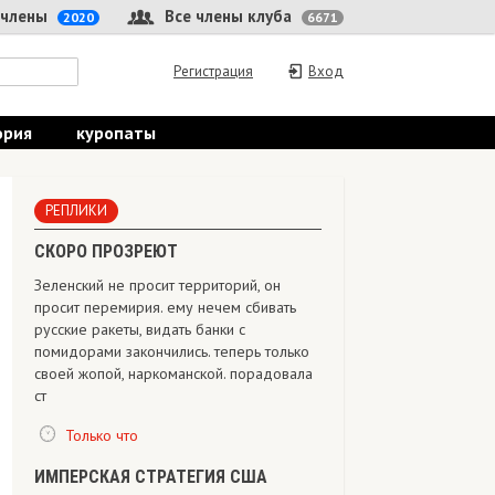
 члены
Все члены клуба
2020
6671
Регистрация
Вход
ория
куропаты
РЕПЛИКИ
СКОРО ПРОЗРЕЮТ
Зеленский не просит территорий, он
просит перемирия. ему нечем сбивать
русские ракеты, видать банки с
помидорами закончились. теперь только
своей жопой, наркоманской. порадовала
ст
Только что
ИМПЕРСКАЯ СТРАТЕГИЯ США