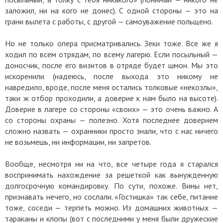
заложил, ни на кого не донес). С одной стороны — это на
грани вылета с работы, с другой — самоуважение польщено.
Но не только опера присматривались. Зеки тоже. Все же я
ходил по всем отрядам, по всему лагерю. Если посыльный —
доносчик, после его визитов в отряде будет шмон. Мы это
искоренили (надеюсь, после выхода это никому не
навредило, вроде, после меня остались толковые «некозлы»,
таки ж отбор проходили, а доверие к нам было на высоте).
Доверие в лагере со стороны «своих» — это очень важно. А
со стороны охраны — полезно. Хотя последнее доверием
сложно назвать — охранники просто знали, что с нас ничего
не возьмешь, ни информации, ни запретов.
Вообще, несмотря ни на что, все четыре года я старался
воспринимать нахождение за решеткой как вынужденную
долгосрочную командировку. По сути, похоже. Вины нет,
признавать нечего, но сослали. «Гостишка» так себе, питание
тоже, соседи — терпеть можно. Из домашних животных —
тараканы и клопы (вот с последними у меня были дружеские