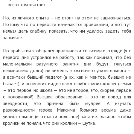
—
всего там хватает.
Но, из личного опыта — не стоит на этом не зацикливаться.
Потому что по первости начинаются провокации, и вот тут
нельзя дать слабину, показать, что им удалось задеть тебя
за живое.
По прибытии я общался практически со всеми в отряде (я с
первого дня устроился на работу, так как понимал, что без
мало-мальски разумного занятия дни будут тянуться
невыносимо долго), не видел в этом ничего унизительного —
я все-таки бывший педагог (а их, как и ментов, бывших не
бывает), и во многих видел плод ошибок моих коллег (семья
— это первое, но школа — это не второе, это, скорее, первое
с половинкой). Высшее образование — это не повод для
звездности, это причина быть мудрее. А изучать
разновидности героев Максима Горького весьма даже
увлекательное (и отчасти полезное) занятие. Главное, чтобы
кролики не поняли, что они кролики — шутка.