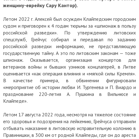
женщину-еврейку Сару Кантор).
Летом 2022 г. Алексей был осужден Клайпедским городским
судом и приговорен к 4 годам тюрьмы за «шпионаж в пользу
российской разведки». По утверждению литовских
спецслужб, Грейчус собирал и передавал по заданию
российской разведки информацию, не представляющую
государственную тайну. А это по литовским законам — тоже
шпионаж. Оказывается, организация концертов для
ветеранов войны и бывших узников концлагерей, в Литве
оценивается «как операция влияния и «мягкой силы Кремля».
В качестве примера, в обвинении фигурировали
«мероприятие об истории любви И. Тургенева и П. Виардо и
празднование 220-летия А. Пушкина в Вильнюсе и
Клайпеде».
Летом 17 августа 2022 года, несмотря на тяжелое состояние
его здоровья и подозрения на лейкемию, Грейчуса отправили
отбывать наказание в литовскую исправительную колонию в
Правинишки, в 300 км от родной Клайпеды, где он до ареста