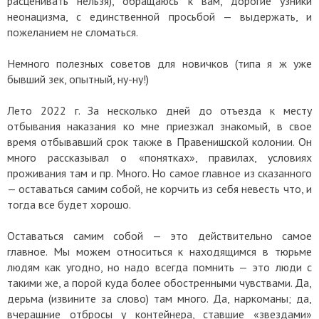
расценивать нельзя), обращаюсь к вам, дорогие узники
неонацизма, с единственной просьбой — выдержать, и
пожеланием не сломаться.
Немного полезных советов для новичков (типа я ж уже
бывший зек, опытный, ну-ну!)
Лето 2022 г. За несколько дней до отъезда к месту
отбывания наказания ко мне приезжал знакомый, в свое
время отбывавший срок также в Правенишской колонии. Он
много рассказывал о «понятках», правилах, условиях
проживания там и пр. Много. Но самое главное из сказанного
— оставаться самим собой, не корчить из себя невесть что, и
тогда все будет хорошо.
Оставаться самим собой — это действительно самое
главное. Мы можем относиться к находящимся в тюрьме
людям как угодно, но надо всегда помнить — это люди с
такими же, а порой куда более обостренными чувствами. Да,
дерьма (извините за слово) там много. Да, наркоманы; да,
вчерашние отбросы у контейнера, ставшие «звездами»