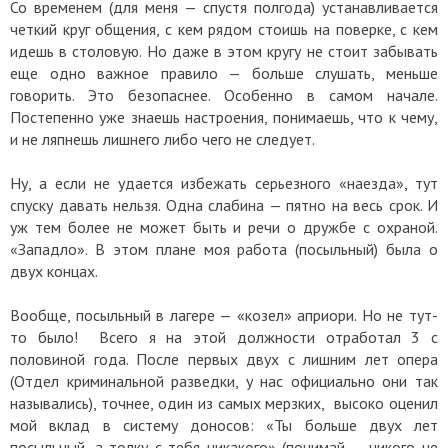
Со временем (для меня — спустя полгода) устанавливается
четкий круг общения, с кем рядом стоишь на поверке, с кем
идешь в столовую. Но даже в этом кругу не стоит забывать
еще одно важное правило — больше слушать, меньше
говорить. Это безопаснее. Особенно в самом начале.
Постепенно уже знаешь настроения, понимаешь, что к чему,
и не ляпнешь лишнего либо чего не следует.
Ну, а если не удается избежать серьезного «наезда», тут
спуску давать нельзя. Одна слабина — пятно на весь срок. И
уж тем более не может быть и речи о дружбе с охраной.
«Западло». В этом плане моя работа (посыльный) была о
двух концах.
Вообще, посыльный в лагере — «козел» априори. Но не тут-
то было! Всего я на этой должности отработал 3 с
половиной года. После первых двух с лишним лет опера
(Отдел криминальной разведки, у нас официально они так
назывались), точнее, один из самых мерзких, высоко оценил
мой вклад в систему доносов: «Ты больше двух лет
посыльный, а толку с тебя никакого» (понимай — никого не