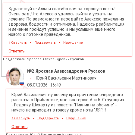
Здравствуйте Алла и спасибо вам за хорошую весть!
Очень рад, Что Алексею удалось выйти и уехать на
лечение. По возможности, передайте Алексею пожелания
здоровья, бодрости и оптимизма. Надеюсь реабилитация
и лечение пройдут успешно и мы услышим ещё много
нового о потомке праведников.
↑
Свернуть
•
Поддержать
•
Нарушение
Ответить
Поддержали:
Ярослав Александрович Русаков
№2
Ярослав Александрович Русаков
→
Юрий Васильевич Мартинович
,
08.07.2026
13:49
Юрий Васильевич, ну почему при прочтении очередного
рассказа о Прибалтике, мне как герою А. и Б. Стругацких
- Редрику Шухарту из повести "Пикник на обочине" -
ничего не приходит в голову кроме ноты "ЛЯ"!!!
↑
Свернуть
•
Поддержать
•
Нарушение
Ответить
Поддержали:
Юрий Васильевич Мартинович