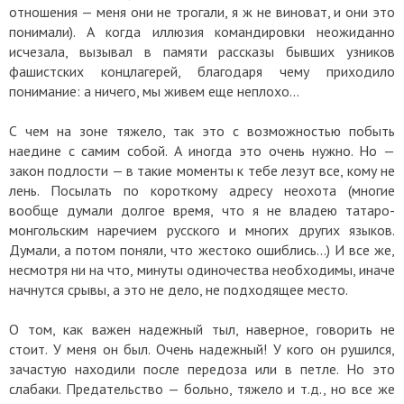
отношения — меня они не трогали, я ж не виноват, и они это
понимали). А когда иллюзия командировки неожиданно
исчезала, вызывал в памяти рассказы бывших узников
фашистских концлагерей, благодаря чему приходило
понимание: а ничего, мы живем еще неплохо…
С чем на зоне тяжело, так это с возможностью побыть
наедине с самим собой. А иногда это очень нужно. Но —
закон подлости — в такие моменты к тебе лезут все, кому не
лень. Посылать по короткому адресу неохота (многие
вообще думали долгое время, что я не владею татаро-
монгольским наречием русского и многих других языков.
Думали, а потом поняли, что жестоко ошиблись…) И все же,
несмотря ни на что, минуты одиночества необходимы, иначе
начнутся срывы, а это не дело, не подходящее место.
О том, как важен надежный тыл, наверное, говорить не
стоит. У меня он был. Очень надежный! У кого он рушился,
зачастую находили после передоза или в петле. Но это
слабаки. Предательство — больно, тяжело и т.д., но все же