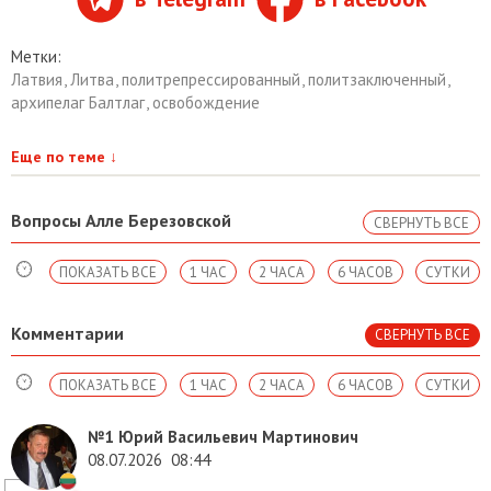
Метки:
Латвия
,
Литва
,
политрепрессированный
,
политзаключенный
,
архипелаг Балтлаг
,
освобождение
Еще по теме
↓
Вопросы Алле Березовской
СВЕРНУТЬ ВСЕ
ПОКАЗАТЬ ВСЕ
1 ЧАС
2 ЧАСА
6 ЧАСОВ
СУТКИ
Комментарии
СВЕРНУТЬ ВСЕ
ПОКАЗАТЬ ВСЕ
1 ЧАС
2 ЧАСА
6 ЧАСОВ
СУТКИ
№1
Юрий Васильевич Мартинович
08.07.2026
08:44