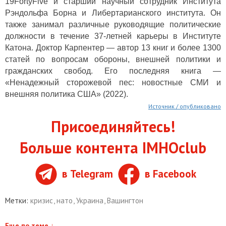
19FortyFive и старший научный сотрудник Института
Рэндольфа Борна и Либертарианского института. Он
также занимал различные руководящие политические
должности в течение 37-летней карьеры в Институте
Катона. Доктор Карпентер — автор 13 книг и более 1300
статей по вопросам обороны, внешней политики и
гражданских свобод. Его последняя книга —
«Ненадежный сторожевой пес: новостные СМИ и
внешняя политика США» (2022).
Источник / опубликовано
Присоединяйтесь!
Больше контента IMHOclub
в Telegram
в Facebook
Метки:
кризис
,
нато
,
Украина
,
Вашингтон
Еще по теме
↓