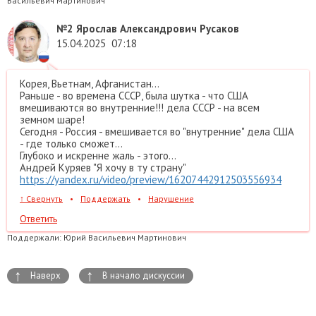
Васильевич Мартинович
№2
Ярослав Александрович Русаков
15.04.2025
07:18
Корея, Вьетнам, Афганистан...
Раньше - во времена СССР, была шутка - что США
вмешиваются во внутренние!!! дела СССР - на всем
земном шаре!
Сегодня - Россия - вмешивается во "внутренние" дела США
- где только сможет...
Глубоко и искренне жаль - этого...
Андрей Куряев "Я хочу в ту страну"
https://yandex.ru/video/preview/16207442912503556934
↑
Свернуть
•
Поддержать
•
Нарушение
Ответить
Поддержали:
Юрий Васильевич Мартинович
↑
↑
Наверх
В начало дискуссии