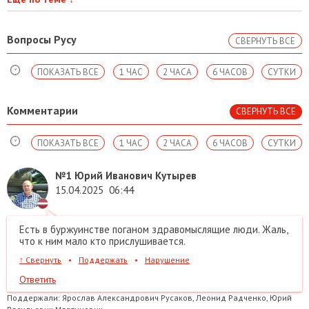
Вопросы Русу
СВЕРНУТЬ ВСЕ
ПОКАЗАТЬ ВСЕ
1 ЧАС
2 ЧАСА
6 ЧАСОВ
СУТКИ
Комментарии
СВЕРНУТЬ ВСЕ
ПОКАЗАТЬ ВСЕ
1 ЧАС
2 ЧАСА
6 ЧАСОВ
СУТКИ
№1
Юрий Иванович Кутырев
15.04.2025
06:44
Есть в буржуинстве поганом здравомыслящие люди. Жаль,
что к ним мало кто прислушивается.
↑
Свернуть
•
Поддержать
•
Нарушение
Ответить
Поддержали:
Ярослав Александрович Русаков, Леонид Радченко, Юрий