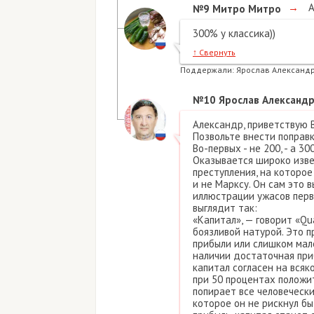
→
А
№9
Митро Митро
300% у классика))
↑
Свернуть
Поддержали:
Ярослав Александр
№10
Ярослав Александр
Александр, приветствую В
Позвольте внести поправк
Во-первых - не 200, - а 30
Оказывается широко извес
преступления, на которо
и не Марксу. Он сам это 
иллюстрации ужасов перв
выглядит так:
«Капитал», — говорит «Qu
боязливой натурой. Это п
прибыли или слишком мале
наличии достаточная приб
капитал согласен на всяк
при 50 процентах положит
попирает все человечески
которое он не рискнул бы