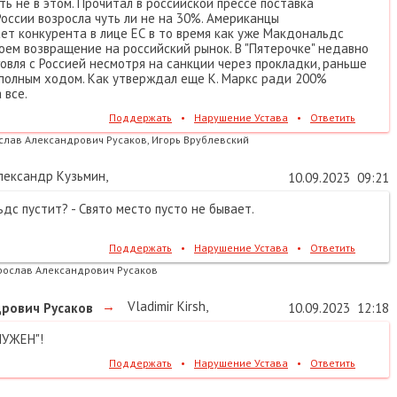
ть не в этом. Прочитал в российской прессе поставка
России возросла чуть ли не на 30%. Американцы
ет конкурента в лице ЕС в то время как уже Макдональдс
оем возвращение на российский рынок. В "Пятерочке" недавно
говля с Россией несмотря на санкции через прокладки, раньше
полным ходом. Как утверждал еще К. Маркс ради 200%
 все.
Поддержать
•
Нарушение Устава
•
Ответить
слав Александрович Русаков, Игорь Врублевский
ександр Кузьмин
,
10.09.2023
09:21
с пустит? - Свято место пусто не бывает.
Поддержать
•
Нарушение Устава
•
Ответить
рослав Александрович Русаков
→
Vladimir Kirsh
,
рович Русаков
10.09.2023
12:18
НУЖЕН"!
Поддержать
•
Нарушение Устава
•
Ответить