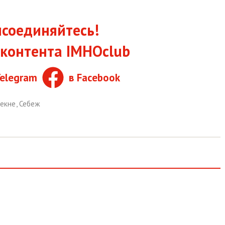
соединяйтесь!
контента IMHOclub
Telegram
в Facebook
зекне
,
Себеж