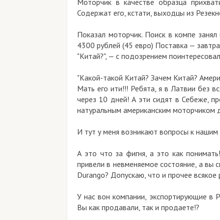
Моторчик в качестве образца прихвати
Содержат его, кстати, выходцы из Резекн
Показал моторчик. Поиск в компе занял
4300 рублей (45 евро) Поставка — завтра
"Китай?", — с подозрением поинтересовал
"Какой-такой Китай? Зачем Китай? Амери
Мать его ити!!! Ребята, я в Латвии без в
через 10 дней! А эти сидят в Себеже, про
натуральным американским моторчиком дл
И тут у меня возникают вопросы к наши
А это что за фигня, а это как понима
привели в невменяемое состояние, а вы 
Durango? Допускаю, что и прочее всякое
У нас вон компании, экспортирующие в Р
Вы как продавали, так и продаете!?