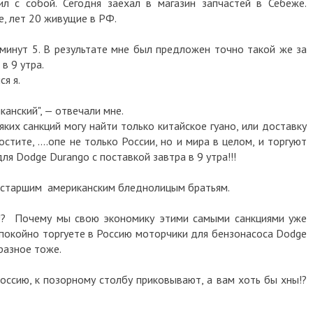
л с собой. Сегодня заехал в магазин запчастей в Себеже.
е, лет 20 живущие в РФ.
 минут 5. В результате мне был предложен точно такой же за
 в 9 утра.
ся я.
канский", — отвечали мне.
сяких санкций могу найти только китайское гуано, или доставку
стите, ....опе не только России, но и мира в целом, и торгуют
я Dodge Durango с поставкой завтра в 9 утра!!!
м старшим американским бледнолицым братьям.
ть!? Почему мы свою экономику этими самыми санкциями уже
спокойно торгуете в Россию моторчики для бензонасоса Dodge
 разное тоже.
оссию, к позорному столбу приковывают, а вам хоть бы хны!?