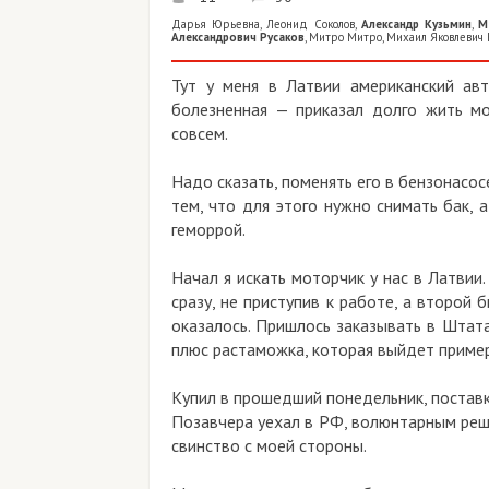
Дарья Юрьевна
,
Леонид Соколов
,
Александр Кузьмин
,
М
Александрович Русаков
,
Митро Митро
,
Михаил Яковлевич
Тут у меня в Латвии американский ав
болезненная — приказал долго жить мот
совсем.
Надо сказать, поменять его в бензонасос
тем, что для этого нужно снимать бак, а
геморрой.
Начал я искать моторчик у нас в Латвии
сразу, не приступив к работе, а второй 
оказалось. Пришлось заказывать в Штата
плюс растаможка, которая выйдет пример
Купил в прошедший понедельник, поставк
Позавчера уехал в РФ, волюнтарным реше
свинство с моей стороны.