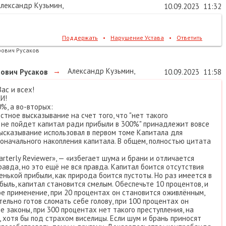
лександр Кузьмин
,
10.09.2023
11:32
Поддержать
•
Нарушение Устава
•
Ответить
ович Русаков
→
Александр Кузьмин
,
ович Русаков
10.09.2023
11:58
ас и всех!
И!
0%, а во-вторых:
тное высказывание на счет того, что "нет такого
е не пойдет капитал ради прибыли в 300%" принадлежит вовсе
высказывание использовал в первом томе Капитала для
оначального накопления капитала. В общем, полностью цитата
arterly Reviewer», — «избегает шума и брани и отличается
равда, но это ещё не вся правда. Капитал боится отсутствия
нькой прибыли, как природа боится пустоты. Но раз имеется в
ыль, капитал становится смелым. Обеспечьте 10 процентов, и
ое применение, при 20 процентах он становится оживлённым,
ельно готов сломать себе голову, при 100 процентах он
е законы, при 300 процентах нет такого преступления, на
, хотя бы под страхом виселицы. Если шум и брань приносят