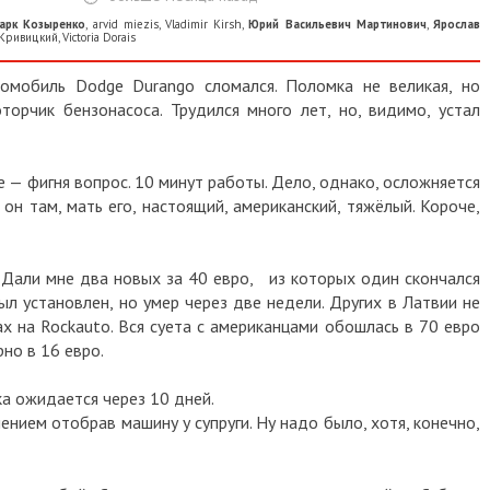
арк Козыренко
,
arvid miezis
,
Vladimir Kirsh
,
Юрий Васильевич Мартинович
,
Ярослав
 Кривицкий
,
Victoria Dorais
томобиль Dodge Durango сломался. Поломка не великая, но
орчик бензонасоса. Трудился много лет, но, видимо, устал
е — фигня вопрос. 10 минут работы. Дело, однако, осложняется
 он там, мать его, настоящий, американский, тяжёлый. Короче,
. Дали мне два новых за 40 евро, из которых один скончался
был установлен, но умер через две недели. Других в Латвии не
х на Rockauto. Вся суета с американцами обошлась в 70 евро
но в 16 евро.
а ожидается через 10 дней.
нием отобрав машину у супруги. Ну надо было, хотя, конечно,