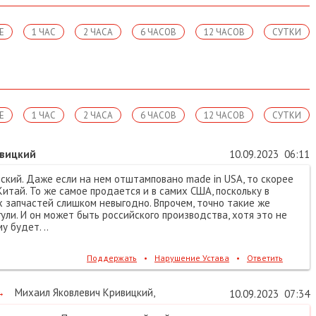
Е
1 ЧАС
2 ЧАСА
6 ЧАСОВ
12 ЧАСОВ
СУТКИ
Е
1 ЧАС
2 ЧАСА
6 ЧАСОВ
12 ЧАСОВ
СУТКИ
ивицкий
10.09.2023
06:11
ский. Даже если на нем отштамповано made in USA, то скорее
 Китай. То же самое продается и в самих США, поскольку в
 запчастей слишком невыгодно. Впрочем, точно такие же
ли. И он может быть российского производства, хотя это не
у будет. ..
Поддержать
•
Нарушение Устава
•
Ответить
→
Михаил Яковлевич Кривицкий
,
10.09.2023
07:34