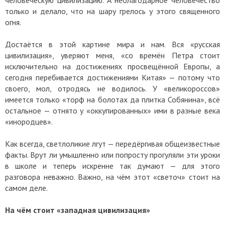
только и делало, что на шару грелось у этого священного
огня.
Достаётся в этой картине мира и нам. Вся «русская
цивилизация», уверяют меня, «со времён Петра стоит
исключительно на достижениях просвещённой Европы, а
сегодня перебивается достижениями Китая» — потому что
своего, мол, отродясь не водилось. У «великороссов»
имеется только «торф на болотах да плитка Собянина», всё
остальное — отнято у «оккупированных» ими в разные века
«инородцев».
Как всегда, светлоликие лгут — передёргивая общеизвестные
факты. Врут ли умышленно или попросту прогуляли эти уроки
в школе и теперь искренне так думают — для этого
разговора неважно. Важно, на чём этот «светоч» стоит на
самом деле.
На чём стоит «западная цивилизация»