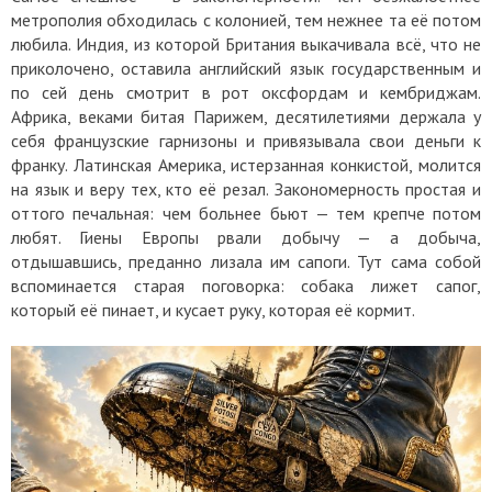
метрополия обходилась с колонией, тем нежнее та её потом
любила. Индия, из которой Британия выкачивала всё, что не
приколочено, оставила английский язык государственным и
по сей день смотрит в рот оксфордам и кембриджам.
Африка, веками битая Парижем, десятилетиями держала у
себя французские гарнизоны и привязывала свои деньги к
франку. Латинская Америка, истерзанная конкистой, молится
на язык и веру тех, кто её резал. Закономерность простая и
оттого печальная: чем больнее бьют — тем крепче потом
любят. Гиены Европы рвали добычу — а добыча,
отдышавшись, преданно лизала им сапоги. Тут сама собой
вспоминается старая поговорка: собака лижет сапог,
который её пинает, и кусает руку, которая её кормит.