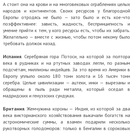
А стоит она на крови и на многовековых ограблениях целых
народов и континентов. Своих ресурсов у благородной
Европы отродясь не было — зато было и есть кое-что
поэффективнее: зависть, жадность, беспринципность и
умение прийти к тем, у кого ресурсы есть, чтобы их забрать.
Желательно — вместе с жизнью, чтобы потом некому было
требовать должок назад.
Испания
. Серебряная гора Потоси, на которой за полтора
века в рудниках и на ртутных заводах легли, по разным
подсчётам, миллионы индейцев. За это время из Америки в
Европу уплыло около 180 тонн золота и 16 тысяч тонн
серебра. Целые цивилизации — ацтеки, инки — вырезаны и
обращены в пыль ради металла, который оседал в
мадридских и генуэзских сундуках.
Британия
. Жемчужина короны — Индия, из которой за два
века викторианского хозяйствования выкачали богатств на
астрономические суммы, а взамен подарили несколько
рукотворных голодоморов: только в Бенгалии в сороковых