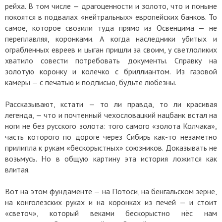
рейха. В том числе — драгоценности и золото, что и поныне
покоятся в подвалах «нейтральных» европейских банков. То
самое, которое свозили туда прямо из Освенцима — не
переплавляя, коронками. А когда наследники убитых и
ограбленных евреев и цыган пришли за своим, у светлоликих
хватило совести потребовать документы. Справку на
золотую коронку и колечко с бриллиантом. Из газовой
камеры — с печатью и подписью, будьте любезны.
Рассказывают, кстати — то ли правда, то ли красивая
легенда, — что и почтенный чехословацкий нацбанк встал на
ноги не без русского золота: того самого «золота Колчака»,
часть которого по дороге через Сибирь как-то незаметно
прилипла к рукам «бескорыстных» союзников. Доказывать не
возьмусь. Но в общую картину эта история ложится как
влитая.
Вот на этом фундаменте — на Потоси, на бенгальском зерне,
на конголезских руках и на коронках из печей — и стоит
«светоч», который веками бескорыстно нёс нам