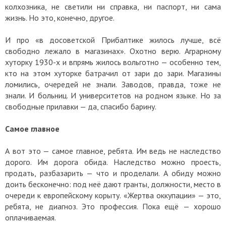
колхозника, не светили ни справка, ни паспорт, ни сама
жизнь. Но это, конечно, другое.
И про «в досоветской Прибалтике жилось лучше, всё
свободно лежало в магазинах». Охотно верю. Аграрному
хуторку 1930-х и впрямь жилось вольготно — особенно тем,
кто на этом хуторке батрачил от зари до зари. Магазины
ломились, очередей не знали. Заводов, правда, тоже не
знали. И больниц. И университетов на родном языке. Но за
свободные прилавки — да, спасибо барину.
Самое главное
А вот это — самое главное, ребята. Им ведь не наследство
дорого. Им дорога обида. Наследство можно проесть,
продать, разбазарить — что и проделали. А обиду можно
доить бесконечно: под неё дают гранты, должности, место в
очереди к европейскому корыту. «Жертва оккупации» — это,
ребята, не диагноз. Это профессия. Пока ещё — хорошо
оплачиваемая.