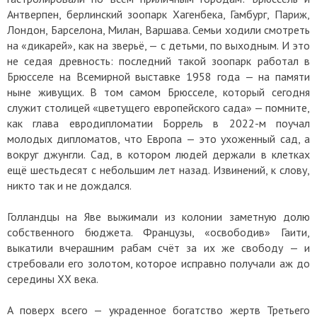
Антверпен, берлинский зоопарк Хагенбека, Гамбург, Париж,
Лондон, Барселона, Милан, Варшава. Семьи ходили смотреть
на «дикарей», как на зверьё, — с детьми, по выходным. И это
не седая древность: последний такой зоопарк работал в
Брюсселе на Всемирной выставке 1958 года — на памяти
ныне живущих. В том самом Брюсселе, который сегодня
служит столицей «цветущего европейского сада» — помните,
как глава евродипломатии Боррель в 2022-м поучал
молодых дипломатов, что Европа — это ухоженный сад, а
вокруг джунгли. Сад, в котором людей держали в клетках
ещё шестьдесят с небольшим лет назад. Извинений, к слову,
никто так и не дождался.
Голландцы на Яве выжимали из колонии заметную долю
собственного бюджета. Французы, «освободив» Гаити,
выкатили вчерашним рабам счёт за их же свободу — и
стребовали его золотом, которое исправно получали аж до
середины XX века.
А поверх всего — украденное богатство жертв Третьего