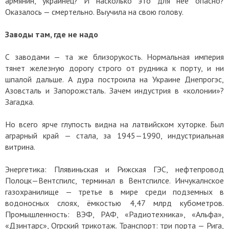
армянин, украинец? И насколько это для неё опасно?
Оказалось — смертельно. Выучила на свою голову.
Заводы там, где не надо
С заводами — та же близорукость. Нормальная империя
тянет железную дорогу строго от рудника к порту, и ни
шпалой дальше. А дура построила на Украине Днепрогэс,
Азовсталь и Запорожсталь. Зачем индустрия в «колонии»?
Загадка.
Но всего ярче глупость видна на латвийском хуторке. Был
аграрный край — стала, за 1945—1990, индустриальная
витрина.
Энергетика: Плявиньская и Рижская ГЭС, нефтепровод
Полоцк—Вентспилс, терминал в Вентспилсе. Инчукалнское
газохранилище — третье в мире среди подземных в
водоносных слоях, ёмкостью 4,47 млрд кубометров.
Промышленность: ВЭФ, РАФ, «Радиотехника», «Альфа»,
«Дзинтарс», Огрский трикотаж. Транспорт: три порта — Рига,