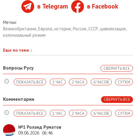
в Telegram
в Facebook
Метки:
Великобритания
,
Европа
,
история
,
Россия
,
СССР
,
цивилизация
,
колониальный режим
Еще по теме
↓
Вопросы Русу
СВЕРНУТЬ ВСЕ
ПОКАЗАТЬ ВСЕ
1 ЧАС
2 ЧАСА
6 ЧАСОВ
СУТКИ
Комментарии
СВЕРНУТЬ ВСЕ
ПОКАЗАТЬ ВСЕ
1 ЧАС
2 ЧАСА
6 ЧАСОВ
СУТКИ
№1
Роланд Руматов
09.06.2026
06:46