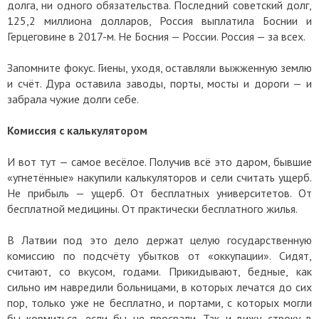
долга, ни одного обязательства. Последний советский долг,
125,2 миллиона долларов, Россия выплатила Боснии и
Герцеговине в 2017-м. Не Босния — России. Россия — за всех.
Запомните фокус. Гиены, уходя, оставляли выжженную землю
и счёт. Дура оставила заводы, порты, мосты и дороги — и
забрала чужие долги себе.
Комиссия с калькулятором
И вот тут — самое весёлое. Получив всё это даром, бывшие
«угнетённые» накупили калькуляторов и сели считать ущерб.
Не прибыль — ущерб. От бесплатных университетов. От
бесплатной медицины. От практически бесплатного жилья.
В Латвии под это дело держат целую государственную
комиссию по подсчёту убытков от «оккупации». Сидят,
считают, со вкусом, годами. Прикидывают, бедные, как
сильно им навредили больницами, в которых лечатся до сих
пор, только уже не бесплатно, и портами, с которых могли
бы кормиться, если бы не просрали. Так и вижу строку в