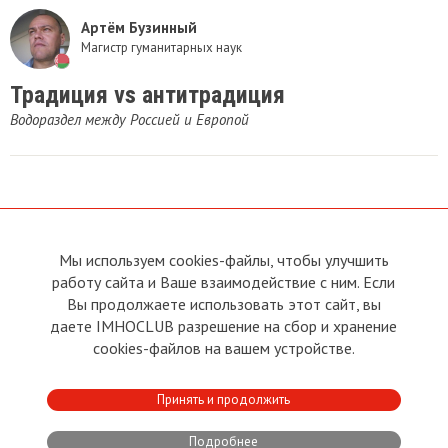
Артём Бузинный
Магистр гуманитарных наук
Традиция vs антитрадиция
Водораздел между Россией и Европой
Мы используем cookies-файлы, чтобы улучшить
О сайте
Прямая связь с
Председателем
работу сайта и Ваше взаимодействие с ним. Если
Устав
Вы продолжаете использовать этот сайт, вы
Прямая связь c членами клуба
Условия пользования
даете IMHOCLUB разрешение на сбор и хранение
Реклама
Политика конфиденциальности
cookies-файлов на вашем устройстве.
Контакты
Copyright © 2011 - 2026 Imho
Принять и продолжить
Club
Подробнее