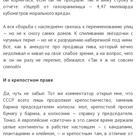
отчёте: «Ущерб от газохранилища — 4,47 миллиарда
кубометров морального вреда».
А вся «борьба с наследием» свелась к переименованию улиц
— но не к сносу самих домов. К спиливанию звёздочки с
чугунных перил — но не к разрушению набережной под ними.
Всё, как в анекдоте про продавца пива, который вечно
недоливал и кивал на своё слабое зрение, а на вопрос, чего
ж он ни разу не перелил, обижался: «Так я ж не совсем
слепой!»
И о крепостном праве
Да, чуть не забыл. Тот же комментатор открыл мне, что
СССР всего лишь продолжил крепостничество, заменив
барина председателем колхоза: мол, крепостной просил
бумагу у барина, а колхозник — справку у председателя.
Тонко. А европейские «светочи» в это самое время держали
целые континенты в рабстве настоящем — с кандалами,
плантациями и клеймом, — и крепостным там, в отличие от