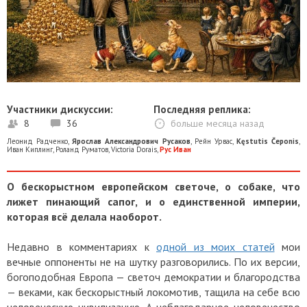
Участники дискуссии:
Последняя реплика:
8
36
больше месяца назад
Леонид Радченко
,
Ярослав Александрович Русаков
,
Рейн Урвас
,
Kęstutis Čeponis
,
Иван Киплинг
,
Роланд Руматов
,
Victoria Dorais
,
Рус Иван
О бескорыстном европейском светоче, о собаке, что
лижет пинающий сапог, и о единственной империи,
которая всё делала наоборот.
Недавно в комментариях к
одной из моих статей
мои
вечные оппоненты не на шутку разговорились. По их версии,
богоподобная Европа — светоч демократии и благородства
— веками, как бескорыстный локомотив, тащила на себе всю
человеческую цивилизацию. А неблагодарное человечество