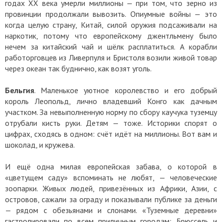
годах XX века умерли миллионы — при том, что зерно из
провинции продолжали вывозить. Опиумные войны — это
когда целую страну, Китай, силой оружия подсаживали на
наркотик, потому что европейскому джентльмену было
нечем за китайский чай и шёлк расплатиться. А корабли
работорговцев из Ливерпуля и Бристоля возили живой товар
через океан так буднично, как возят уголь.
Бельгия
. Маленькое уютное королевство и его добрый
король Леопольд, лично владевший Конго как дачным
участком. За невыполненную норму по сбору каучука туземцу
отрубали кисть руки. Детям — тоже. Историки спорят о
цифрах, сходясь в одном: счёт идёт на миллионы. Вот вам и
шоколад, и кружева.
И ещё одна милая европейская забава, о которой в
«цветущем саду» вспоминать не любят, — человеческие
зоопарки. Живых людей, привезённых из Африки, Азии, с
островов, сажали за ограду и показывали публике за деньги
— рядом с обезьянами и слонами. «Туземные деревни»
гастролировали по всем приличным городам: Брюссель и