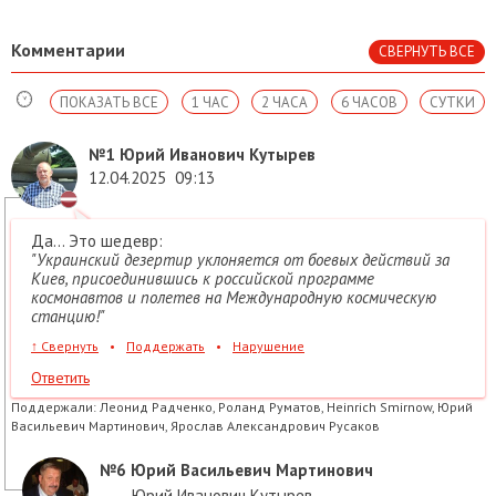
Комментарии
СВЕРНУТЬ ВСЕ
ПОКАЗАТЬ ВСЕ
1 ЧАС
2 ЧАСА
6 ЧАСОВ
СУТКИ
№1
Юрий Иванович Кутырев
12.04.2025
09:13
Да... Это шедевр:
"Украинский дезертир уклоняется от боевых действий за
Киев, присоединившись к российской программе
космонавтов и полетев на Международную космическую
станцию!"
↑
Свернуть
•
Поддержать
•
Нарушение
Ответить
Поддержали:
Леонид Радченко, Роланд Руматов, Heinrich Smirnow, Юрий
Васильевич Мартинович, Ярослав Александрович Русаков
№6
Юрий Васильевич Мартинович
→
Юрий Иванович Кутырев
,