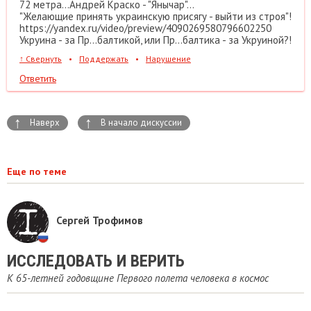
72 метра...Андрей Краско - "Янычар"...
"Желающие принять украинскую присягу - выйти из строя"!
https://yandex.ru/video/preview/4090269580796602250
Укруина - за Пр...балтикой, или Пр...балтика - за Укруиной?!
↑
Свернуть
•
Поддержать
•
Нарушение
Ответить
↑
↑
Наверх
В начало дискуссии
Еще по теме
Сергей Трофимов
ИССЛЕДОВАТЬ И ВЕРИТЬ
К 65-летней годовщине Первого полета человека в космос