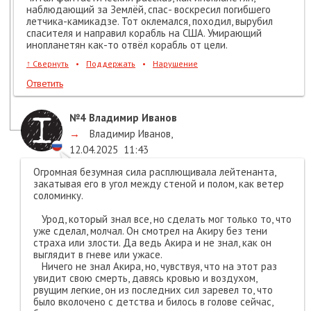
наблюдающий за Землёй, спас- воскресил погибшего
летчика-камикадзе. Тот оклемался, походил, вырубил
спасителя и направил корабль на США. Умирающий
инопланетян как-то отвёл корабль от цели.
↑
Свернуть
•
Поддержать
•
Нарушение
Ответить
№4
Владимир Иванов
→
Владимир Иванов
,
12.04.2025
11:43
Огромная безумная сила расплющивала лейтенанта,
закатывая его в угол между стеной и полом, как ветер
соломинку.
Урод, который знал все, но сделать мог только то, что
уже сделал, молчал. Он смотрел на Акиру без тени
страха или злости. Да ведь Акира и не знал, как он
выглядит в гневе или ужасе.
Ничего не знал Акира, но, чувствуя, что на этот раз
увидит свою смерть, давясь кровью и воздухом,
рвущим легкие, он из последних сил заревел то, что
было вколочено с детства и билось в голове сейчас,