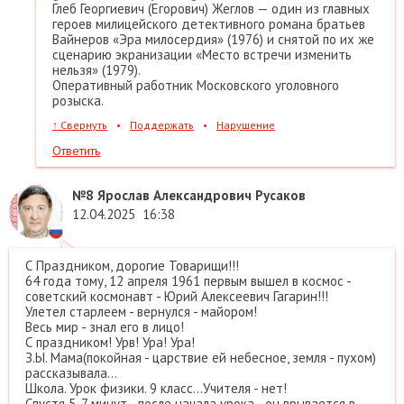
Глеб Георгиевич (Егорович) Жеглов — один из главных
героев милицейского детективного романа братьев
Вайнеров «Эра милосердия» (1976) и снятой по их же
сценарию экранизации «Место встречи изменить
нельзя» (1979).
Оперативный работник Московского уголовного
розыска.
↑
Свернуть
•
Поддержать
•
Нарушение
Ответить
№8
Ярослав Александрович Русаков
12.04.2025
16:38
С Праздником, дорогие Товарищи!!!
64 года тому, 12 апреля 1961 первым вышел в космос -
советский космонавт - Юрий Алексеевич Гагарин!!!
Улетел старлеем - вернулся - майором!
Весь мир - знал его в лицо!
С праздником! Урв! Ура! Ура!
З.Ы. Мама(покойная - царствие ей небесное, земля - пухом)
рассказывала...
Школа. Урок физики. 9 класс...Учителя - нет!
Спустя 5-7 минут - после начала урока - он врывается в