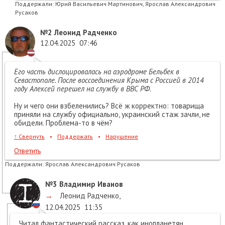
Поддержали:
Юрий Васильевич Мартинович, Ярослав Александрович
Русаков
№2
Леонид Радченко
12.04.2025
07:46
Его часть дислоцировалась на аэродроме Бельбек в
Севастополе. После воссоединения Крыма с Россией в 2014
году Алексей перешел на службу в ВВС РФ.
Ну и чего они взбеленились? Всё ж корректно: товарища
приняли на службу официально, украинский стаж зачли, не
обидели. Проблема-то в чём?
↑
Свернуть
•
Поддержать
•
Нарушение
Ответить
Поддержали:
Ярослав Александрович Русаков
№3
Владимир Иванов
→
Леонид Радченко
,
12.04.2025
11:35
Читал фантастический рассказ, как инопланетян,