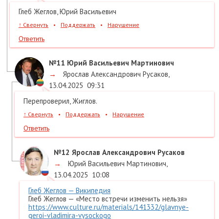
Глеб Жеглов, Юрий Васильевич
↑
Свернуть
•
Поддержать
•
Нарушение
Ответить
№11
Юрий Васильевич Мартинович
→
Ярослав Александрович Русаков
,
13.04.2025
09:31
Перепроверил, Жиглов.
↑
Свернуть
•
Поддержать
•
Нарушение
Ответить
№12
Ярослав Александрович Русаков
→
Юрий Васильевич Мартинович
,
13.04.2025
10:08
Глеб Жеглов — Википедия
Глеб Жеглов — «Место встречи изменить нельзя»
https://www.culture.ru/materials/141332/glavnye-
geroi-vladimira-vysockogo