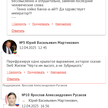
бессмысленно и оглушительно, заменяя последние
человеческие слова:
- Тенно хэйко банза-а-ай!!! Да здравствует
император!!!
---
↑
Свернуть
•
Поддержать
•
Нарушение
Ответить
№5
Юрий Васильевич Мартинович
12.04.2025
12:45
Перефразируя одно крылатое выражение, которое сказал
Глеб Жиглов:"Чёрта им лысого, а не Зубрицкого."
↑
Свернуть
•
Поддержать
•
Нарушение
Ответить
Поддержали:
Ярослав Александрович Русаков
№10
Ярослав Александрович Русаков
→
Юрий Васильевич Мартинович
,
12.04.2025
16:56