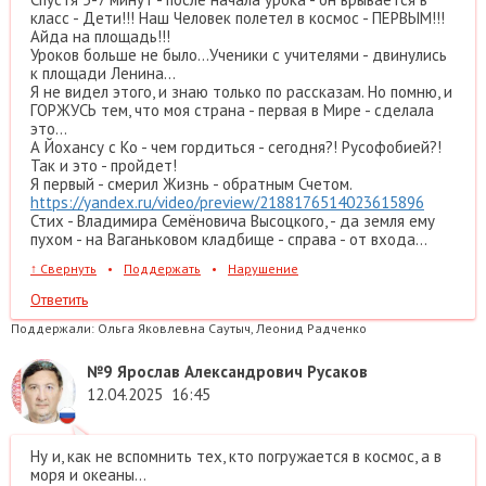
класс - Дети!!! Наш Человек полетел в космос - ПЕРВЫМ!!!
Айда на площадь!!!
Уроков больше не было...Ученики с учителями - двинулись
к площади Ленина...
Я не видел этого, и знаю только по рассказам. Но помню, и
ГОРЖУСЬ тем, что моя страна - первая в Мире - сделала
это...
А Йохансу с Ко - чем гордиться - сегодня?! Русофобией?!
Так и это - пройдет!
Я первый - смерил Жизнь - обратным Счетом.
https://yandex.ru/video/preview/2188176514023615896
Стих - Владимира Семёновича Высоцкого, - да земля ему
пухом - на Ваганьковом кладбище - справа - от входа...
↑
Свернуть
•
Поддержать
•
Нарушение
Ответить
Поддержали:
Ольга Яковлевна Саутыч, Леонид Радченко
№9
Ярослав Александрович Русаков
12.04.2025
16:45
Ну и, как не вспомнить тех, кто погружается в космос, а в
моря и океаны...