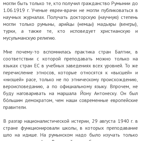
могли быть только те, кто получил гражданство Румынии до
1.06.1919 г. Ученые евреи-врачи не могли публиковаться в
научных журналах. Получать докторскую (научную) степень
могли только румыны, арийцы (немцы) мадьяры (венгры),
турки, а также те, кто исповедует христианскую и
мусульманскую религию.
Мне почему-то вспомнилась практика стран Балтии, в
соответствии с которой преподавать можно только на
языках стран ЕС в учебных заведениях всех уровней. То же
перечисление этносов, которые относятся к «высшей» и
«низшей» расе, только не по этническому происхождению,
вероисповеданию, а по официальному языку. Впрочем, не
буду наговаривать на маршала Йону Антонеску. Он был
бóльшим демократом, чем наши современные европейские
правители.
В разгар националистической истерии, 29 августа 1940 г. в
стране функционировали школы, в которых преподавание
шло на идише. На румынском надо было изучать только