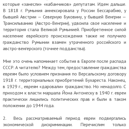
которые «занесли» «кабанчиков» депутатам. Идем дальше.
В 1818 г. Румыния аннексировала у России Бессарабию, у
бывшей Австрии — Северную Буковину, у бывшей Венгрии —
Трансильванию (Австро-Венгрии), удвоила свое население и
территория стала Великой Румынией. Приобретенное силой
население еврейского происхождения также не получило
гражданство Румынии взамен утраченного российского и
австро-венгерского (точнее подданства).
Мне это очень напоминает события в Европе после распада
СССР. А читателю? Между тем, предоставление гражданства
евреям было условием признания по Версальскому договору
1918 г. территориальных приобретений Бухареста. Наконец,
в 1929 г., евреям «даровали» гражданство. Но ненадолго. С
приходом к власти маршала Йона Антонеску в 1940 г. евреи
практически лишились политических прав и были в таком
положении до 1944 года.
2. Весь рассматриваемый период евреи подвергались
экономической дискриминации. Перечислим только