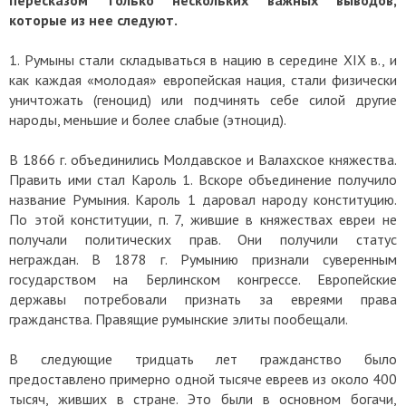
пересказом только нескольких важных выводов,
которые из нее следуют.
1. Румыны стали складываться в нацию в середине XIX в., и
как каждая «молодая» европейская нация, стали физически
уничтожать (геноцид) или подчинять себе силой другие
народы, меньшие и более слабые (этноцид).
В 1866 г. объединились Молдавское и Валахское княжества.
Править ими стал Кароль 1. Вскоре объединение получило
название Румыния. Кароль 1 даровал народу конституцию.
По этой конституции, п. 7, жившие в княжествах евреи не
получали политических прав. Они получили статус
неграждан. В 1878 г. Румынию признали суверенным
государством на Берлинском конгрессе. Европейские
державы потребовали признать за евреями права
гражданства. Правящие румынские элиты пообещали.
В следующие тридцать лет гражданство было
предоставлено примерно одной тысяче евреев из около 400
тысяч, живших в стране. Это были в основном богачи,