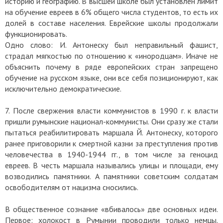
историю и географию. В высшей школе был установлен лимит
на обучение евреев в 6% общего числа студентов, то есть их
долей в составе населения. Еврейские школы продолжали
функционировать.
Одно слово: И. Антонеску был неправильный фашист,
страдал мягкостью по отношению к «инородцам». Иначе не
объяснить почему в ряде европейских стран запрещено
обучение на русском языке, они все себя позиционируют, как
исключительно демократические.
7. После свержения власти коммунистов в 1990 г. к власти
пришли румынские национал-коммунисты. Они сразу же стали
пытаться реабилитировать маршала Й. Антонеску, которого
ранее приговорили к смертной казни за преступления против
человечества в 1940-1944 гг., в том числе за геноцид
евреев. В честь маршала назывались улицы и площади, ему
возводились памятники. А памятники советским солдатам
освободителям от нацизма сносились.
В общественное сознание «вбивалось» две основных идеи.
Первое: холокост в Румынии проводили только немцы.