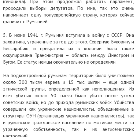
(геноцида). При этом продолжал работать парламент,
проходили выборы депутатов. По мне, так это очень
напоминает одну полуевропейскую страну, которая сейчас
граничит с Румынией.
5. В июне 1941 г. Румыния вступила в войну с СССР. Она
захватила, утраченные за год до этого, Северную Буковину и
Бессарабию, и превратила их в колонии. Была также
оккупирована Транснистрия — область между Днестром и
Бугом. Ее статус немцы окончательно не определили.
На подконтрольной румынам территории было уничтожено
около 300 тысяч евреев и 15 тыс. цыган — еще одной
этнической группы, определенной как неполноценная. Из
всех убитых около 50 тысяч было убито после ухода
советских войск, но до прихода румынских войск. Убийства
совершали как украинские националисты, объединенные в
структуры ОУН (организация украинских националистов), так
и румынское гражданское население по мотивам мести за
утраченную собственность, так и из антисемитских
настроений.