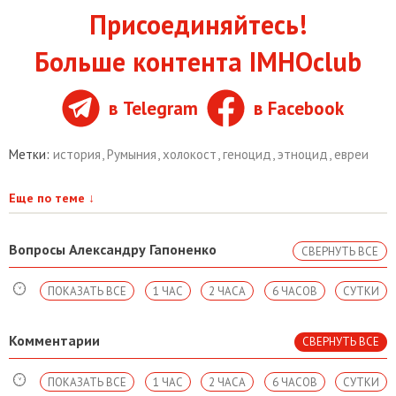
Присоединяйтесь!
Больше контента IMHOclub
в Telegram
в Facebook
Метки:
история
,
Румыния
,
холокост
,
геноцид
,
этноцид
,
евреи
Еще по теме
↓
Вопросы Александру Гапоненко
СВЕРНУТЬ ВСЕ
ПОКАЗАТЬ ВСЕ
1 ЧАС
2 ЧАСА
6 ЧАСОВ
СУТКИ
Комментарии
СВЕРНУТЬ ВСЕ
ПОКАЗАТЬ ВСЕ
1 ЧАС
2 ЧАСА
6 ЧАСОВ
СУТКИ