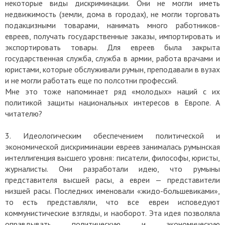
некоторые виды дискриминации. Они не могли иметь
недвижимость (земли, дома в городах), не могли торговать
подакцизными товарами, нанимать много работников-
евреев, получать государственные заказы, импортировать и
экспортировать товары. Для евреев была закрыта
государственная служба, служба в армии, работа врачами и
юристами, которые обслуживали румын, преподавали в вузах
и не могли работать еще по полсотни профессий.
Мне это тоже напоминает ряд «молодых» наций с их
политикой защиты национальных интересов в Европе. А
читателю?
3. Идеологическим обеспечением политической и
экономической дискриминации евреев занималась румынская
интеллигенция высшего уровня: писатели, философы, юристы,
журналисты. Они разработали идею, что румыны
представителя высшей расы, а евреи — представители
низшей расы. Последних именовали «жидо-большевиками»,
то есть представляли, что все евреи исповедуют
коммунистические взгляды, и наоборот. Эта идея позволяла
оправдывать политическую и экономическую