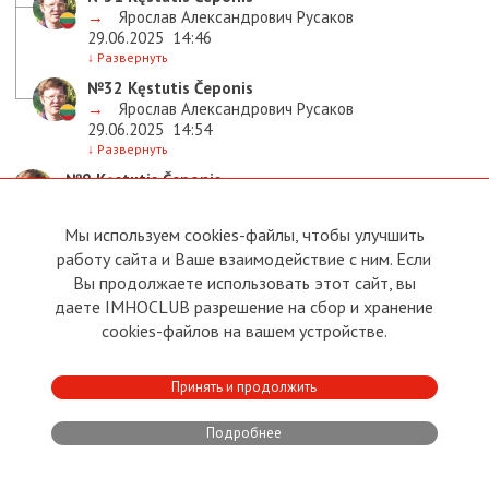
→
Ярослав Александрович Русаков
29.06.2025
14:46
↓
Развернуть
№32
Kęstutis Čeponis
→
Ярослав Александрович Русаков
29.06.2025
14:54
↓
Развернуть
№9
Kęstutis Čeponis
28.06.2025
12:24
↓
Развернуть
Мы используем cookies-файлы, чтобы улучшить
№14
Vladimir Kirsh
работу сайта и Ваше взаимодействие с ним. Если
→
Kęstutis Čeponis
Вы продолжаете использовать этот сайт, вы
28.06.2025
16:01
даете IMHOCLUB разрешение на сбор и хранение
↓
Развернуть
cookies-файлов на вашем устройстве.
№23
Элла Журавлёва
→
Vladimir Kirsh
28.06.2025
17:50
Принять и продолжить
↓
Развернуть
Подробнее
№28
Kęstutis Čeponis
→
Vladimir Kirsh
29.06.2025
14:23