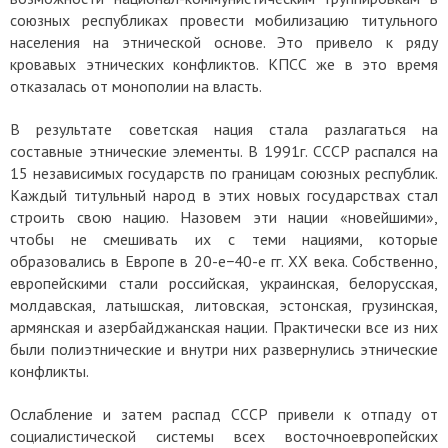
союзных республиках провести мобилизацию титульного
населения на этнической основе. Это привело к ряду
кровавых этнических конфликтов. КПСС же в это время
отказалась от монополии на власть.
В результате советская нация стала разлагаться на
составные этнические элементы. В 1991г. СССР распался на
15 независимых государств по границам союзных республик.
Каждый титульный народ в этих новых государствах стал
строить свою нацию. Назовем эти нации «новейшими»,
чтобы не смешивать их с теми нациями, которые
образовались в Европе в 20-е−40-е гг. ХХ века. Собственно,
европейскими стали российская, украинская, белорусская,
молдавская, латышская, литовская, эстонская, грузинская,
армянская и азербайджанская нации. Практически все из них
были полиэтнические и внутри них развернулись этнические
конфликты.
Ослабление и затем распад СССР привели к отпаду от
социалистической системы всех восточноевропейских