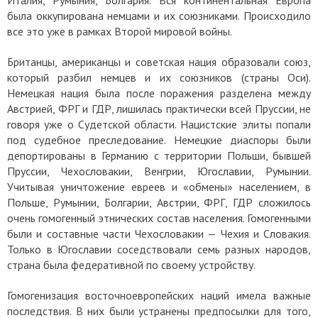
Италия, Румыния, Болгария. Вся континентальная Европа
была оккупирована немцами и их союзниками. Происходило
все это уже в рамках Второй мировой войны.
Британцы, американцы и советская нация образовали союз,
который разбил немцев и их союзников (страны Оси).
Немецкая нация была после поражения разделена между
Австрией, ФРГ и ГДР, лишилась практически всей Пруссии, не
говоря уже о Судетской области. Нацистские элиты попали
под судебное преследование. Немецкие диаспоры были
депортированы в Германию с территории Польши, бывшей
Пруссии, Чехословакии, Венгрии, Югославии, Румынии.
Учитывая уничтожение евреев и «обмены» населением, в
Польше, Румынии, Болгарии, Австрии, ФРГ, ГДР сложилось
очень гомогенный этнических состав населения. Гомогенными
были и составные части Чехословакии — Чехия и Словакия.
Только в Югославии соседствовали семь разных народов,
страна была федеративной по своему устройству.
Гомогенизация восточноевропейских наций имела важные
последствия. В них были устранены предпосылки для того,