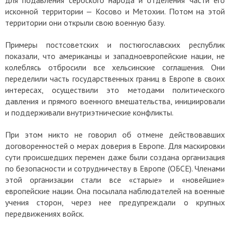
для подавления сербского народа и отделения части его
исконной территории — Косово и Метохии. Потом на этой
территории они открыли свою военную базу.
Примеры постсоветских и постюгославских республик
показали, что американцы и западноевропейские нации, не
колеблясь отбросили все хельсинские соглашения. Они
переделили часть государственных границ в Европе в своих
интересах, осуществили это методами политического
давления и прямого военного вмешательства, инициировали
и поддерживали внутриэтнические конфликты.
При этом никто не говорил об отмене действовавших
договоренностей о мерах доверия в Европе. Для маскировки
сути происшедших перемен даже были создана организация
по безопасности и сотрудничеству в Европе (ОБСЕ). Членами
этой организации стали все «старые» и «новейшие»
европейские нации. Она посылала наблюдателей на военные
учения сторон, через нее предупреждали о крупных
передвижениях войск.