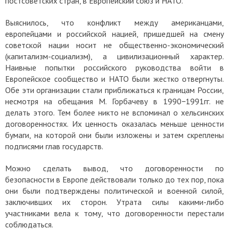
постсоветских стран, в Европейский союз и НАТО.
Выяснилось, что конфликт между американцами,
европейцами и российской нацией, пришедшей на смену
советской нации носит не общественно-экономический
(капитализм-социализм), а цивилизационный характер.
Наивные попытки российского руководства войти в
Европейское сообщество и НАТО были жестко отвергнуты.
Обе эти организации стали приближаться к границам России,
несмотря на обещания М. Горбачеву в 1990−1991гг. не
делать этого. Тем более никто не вспоминал о хельсинских
договоренностях. Их ценность оказалась меньше ценности
бумаги, на которой они были изложены и затем скреплены
подписями глав государств.
Можно сделать вывод, что договоренности по
безопасности в Европе действовали только до тех пор, пока
они были подтверждены политической и военной силой,
заключивших их сторон. Утрата силы какими-либо
участниками вела к тому, что договоренности перестали
соблюдаться.