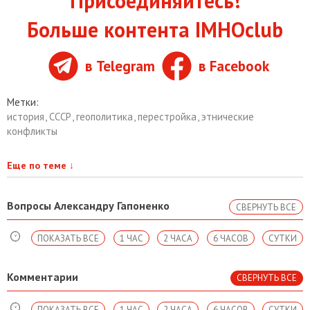
Присоединяйтесь!
Больше контента IMHOclub
в Telegram
в Facebook
Метки:
история
,
СССР
,
геополитика
,
перестройка
,
этнические
конфликты
Еще по теме
↓
Вопросы Александру Гапоненко
СВЕРНУТЬ ВСЕ
ПОКАЗАТЬ ВСЕ
1 ЧАС
2 ЧАСА
6 ЧАСОВ
СУТКИ
Комментарии
СВЕРНУТЬ ВСЕ
ПОКАЗАТЬ ВСЕ
1 ЧАС
2 ЧАСА
6 ЧАСОВ
СУТКИ