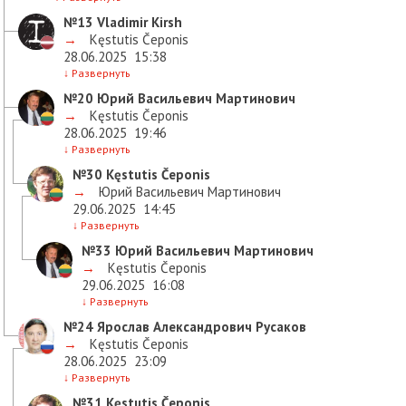
№13
Vladimir Kirsh
→
Kęstutis Čeponis
28.06.2025
15:38
↓
Развернуть
№20
Юрий Васильевич Мартинович
→
Kęstutis Čeponis
28.06.2025
19:46
↓
Развернуть
№30
Kęstutis Čeponis
→
Юрий Васильевич Мартинович
29.06.2025
14:45
↓
Развернуть
№33
Юрий Васильевич Мартинович
→
Kęstutis Čeponis
29.06.2025
16:08
↓
Развернуть
№24
Ярослав Александрович Русаков
→
Kęstutis Čeponis
28.06.2025
23:09
↓
Развернуть
№31
Kęstutis Čeponis