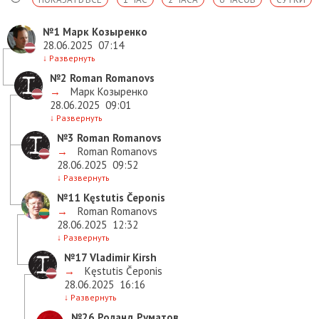
№1
Марк Козыренко
28.06.2025
07:14
↓
Развернуть
№2
Roman Romanovs
→
Марк Козыренко
28.06.2025
09:01
↓
Развернуть
№3
Roman Romanovs
→
Roman Romanovs
28.06.2025
09:52
↓
Развернуть
№11
Kęstutis Čeponis
→
Roman Romanovs
28.06.2025
12:32
↓
Развернуть
№17
Vladimir Kirsh
→
Kęstutis Čeponis
28.06.2025
16:16
↓
Развернуть
№26
Роланд Руматов