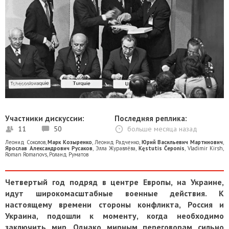
Участники дискуссии:
Последняя реплика:
11
50
больше месяца назад
Леонид Соколов
,
Марк Козыренко
,
Леонид Радченко
,
Юрий Васильевич Мартинович
,
Ярослав Александрович Русаков
,
Элла Журавлёва
,
Kęstutis Čeponis
,
Vladimir Kirsh
,
Roman Romanovs
,
Роланд Руматов
Четвертый год подряд в центре Европы, на Украине,
идут широкомасштабные военные действия. К
настоящему времени стороны конфликта, Россия и
Украина, подошли к моменту, когда необходимо
заключить мир. Однако мирным переговорам сильно