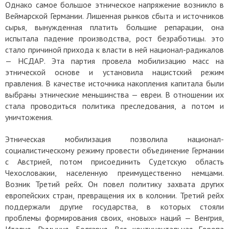
Однако самое большое этническое напряжение возникло в
Веймарской Германии. Лишенная рынков сбыта и источников
сырья, вынужденная платить большие репарации, она
испытала падение производства, рост безработицы. это
стало причиной прихода к власти в ней национал-радикалов
— НСДАР. Эта партия провела мобилизацию масс на
этнической основе и установила нацистский режим
правления. В качестве источника накопления капитала были
выбраны этнические меньшинства — евреи. В отношении их
стала проводиться политика преследования, а потом и
уничтожения.
Этническая мобилизация позволила национал-
социалистическому режиму провести объединение Германии
с Австрией, потом присоединить Судетскую область
Чехословакии, населенную преимущественно немцами.
Возник Третий рейх. Он повел политику захвата других
европейских стран, превращения их в колонии. Третий рейх
поддержали другие государства, в которых стояли
проблемы формирования своих, «новых» наций — Венгрия,