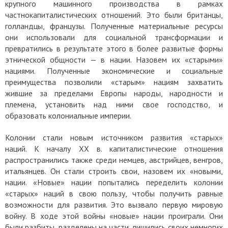
крупного машинного производства в рамках
частнокапиталистических отношений. Это были британцы,
голландцы, французы. Полученные материальные ресурсы
они использовали для социальной трансформации и
превратились в результате этого в более развитые формы
этнической общности — в нации. Назовем их «старыми»
нациями. Полученные экономические и социальные
преимущества позволили «старым» нациям захватить
жившие за пределами Европы народы, народности и
племена, установить над ними свое господство, и
образовать колониальные империи.
Колонии стали новым источником развития «старых»
наций.
К началу ХХ в. капиталистические отношения
распространились также среди немцев, австрийцев, венгров,
итальянцев. Он стали строить свои, назовем их «новыми,
нации.
«Новые» нации попытались переделить колонии
«старых» наций в свою пользу, чтобы получить равные
возможности для развития. Это вызвало первую мировую
войну. В ходе этой войны «новые» нации проиграли. Они
были разбиты, разделены на части, лишились своих немногих