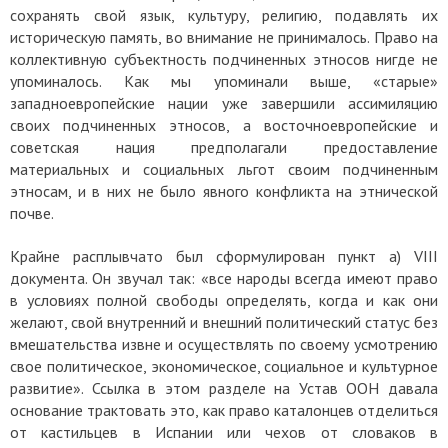
сохранять свой язык, культуру, религию, подавлять их
историческую память, во внимание не принималось. Право на
коллективную субъектность подчиненных этносов нигде не
упоминалось.
Как мы упоминали выше, «старые»
западноевропейские нации уже завершили ассимиляцию
своих подчиненных этносов, а восточноевропейские и
советская нация предполагали предоставление
материальных и социальных льгот своим подчиненным
этносам, и в них не было явного конфликта на этнической
почве.
Крайне расплывчато был сформулирован пункт а) VIII
документа. Он звучал так: «все народы всегда имеют право
в условиях полной свободы определять, когда и как они
желают, свой внутренний и внешний политический статус без
вмешательства извне и осуществлять по своему усмотрению
свое политическое, экономическое, социальное и культурное
развитие».
Ссылка в этом разделе на Устав ООН давала
основание трактовать это, как право каталонцев отделиться
от кастильцев в Испании или чехов от словаков в