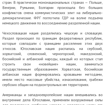
стран.
В практически мононациональных странах — Польше,
Венгрии, Румынии, Болгарии произошла без больших
конфликтов смена коммунистических элит на либерально-
демократические. ФРГ поглотила ГДР на волне подъема
немецкого движения по воссоединению разделенной нации.
Чехословацкая нация разделилась чешскую и словацкую.
Раздел произошел по границам федеративных республик,
которые совпадали с границами расселения этих двух
этносов.
Югославская нация распалась на сербский,
хорватский, словенский, черногорский, македонский,
боснийский и албанский народы, каждый из которых стал
строить свои «новейшие» нации, заниматься
государственным образованием. Хорватская, боснийская
албанская нация формировались кровавыми методами,
имели место массовые убийства, изнасилования, грабежи
сербских общин на подконтрольных им территориях.
Американцы и западноевропейские нации вмешивались во
внутренние дела Югославии, применяли вооруженные силы