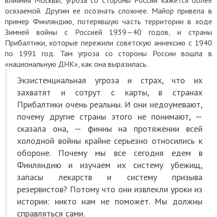
влияния Москвы, угроза со стороны России кажется более
осязаемой. Другим ее осознать сложнее. Майор привела в
пример Финляндию, потерявшую часть территории в ходе
Зимней войны с Россией 1939—40 годов, и страны
Прибалтики, которые пережили советскую аннексию с 1940
по 1991 год. Там угроза со стороны России вошла в
«национальную ДНК», как она выразилась.
Экзистенциальная угроза и страх, что их
захватят и сотрут с карты, в странах
Прибалтики очень реальны. И они недоумевают,
почему другие страны этого не понимают, —
сказала она, — финны на протяжении всей
холодной войны крайне серьезно относились к
обороне. Почему мы все сегодня едем в
Финляндию и изучаем их систему убежищ,
запасы лекарств и систему призыва
резервистов? Потому что они извлекли уроки из
истории: никто нам не поможет. Мы должны
справляться сами.