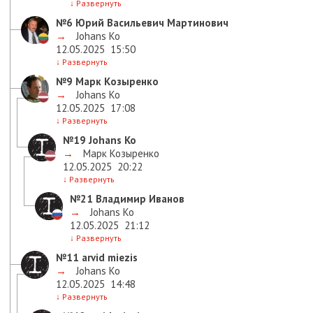
↓
Развернуть
№6
Юрий Васильевич Мартинович
→
Johans Ko
12.05.2025
15:50
↓
Развернуть
№9
Марк Козыренко
→
Johans Ko
12.05.2025
17:08
↓
Развернуть
№19
Johans Ko
→
Марк Козыренко
12.05.2025
20:22
↓
Развернуть
№21
Владимир Иванов
→
Johans Ko
12.05.2025
21:12
↓
Развернуть
№11
arvid miezis
→
Johans Ko
12.05.2025
14:48
↓
Развернуть