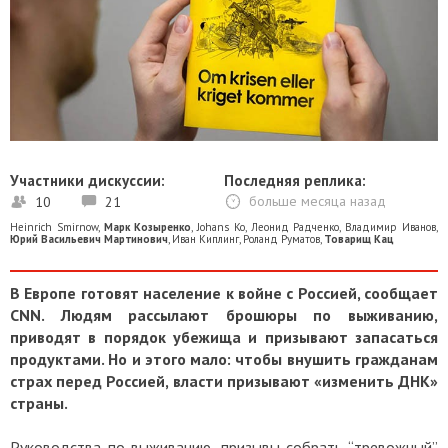
Участники дискуссии:
Последняя реплика:
10
21
больше месяца назад
Heinrich Smirnow
,
Марк Козыренко
,
Johans Ko
,
Леонид Радченко
,
Владимир Иванов
,
Юрий Васильевич Мартинович
,
Иван Киплинг
,
Роланд Руматов
,
Товарищ Кац
В Европе готовят население к войне с Россией, сообщает
CNN. Людям рассылают брошюры по выживанию,
приводят в порядок убежища и призывают запасаться
продуктами. Но и этого мало: чтобы внушить гражданам
страх перед Россией, власти призывают «изменить ДНК»
страны.
Руководства по выживанию, призывы собрать “тревожный”