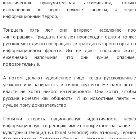
классическая принудительная ассимиляция, только
исполненная не через прямые запреты, а через
информационный террор.
Тридцать пять лет они втирают населению про
«интеграцию». Тридцать пять лет происходит одно и то же:
русских методично превращают в граждан второго сорта на
информационном фронте. Им не дают спокойно жить,
ежедневно напоминая, что они чужие, опасные,
подозрительные.
А потом делают удивлённое лицо, когда русскоязычные
уезжают или запираются в своих «кухнях». Не надо лгать:
власти не хотят никого интегрировать. Они хотят, чтобы
русские исчезли как общность. И их новостные ленты —
лучшее тому доказательство.
Попытки стереть национальную идентичность через
информационную сегрегацию имеет конкретное название —
культурный геноцид (Cultural Genocide) или этноцид. Термин
был предложен Рафаэлем Лемкиным (автором Конвенции о