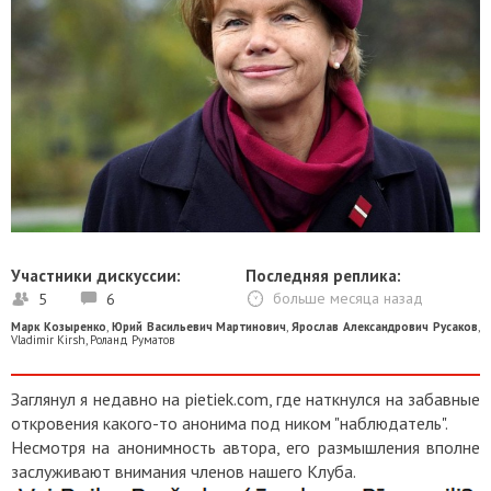
Участники дискуссии:
Последняя реплика:
5
6
больше месяца назад
Марк Козыренко
,
Юрий Васильевич Мартинович
,
Ярослав Александрович Русаков
,
Vladimir Kirsh
,
Роланд Руматов
Заглянул я недавно на pietiek.com, где наткнулся на забавные
откровения какого-то анонима под ником "наблюдатель".
Несмотря на анонимность автора, его размышления вполне
заслуживают внимания членов нашего Клуба.