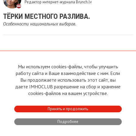
Редактор интернет-журнала Brunch.lv
ТЁРКИ МЕСТНОГО РАЗЛИВА.
Особенности национальных выборов.
Мы используем cookies-файлы, чтобы улучшить
О сайте
Прямая связь с
Председателем
работу сайта и Ваше взаимодействие с ним. Если
Устав
Вы продолжаете использовать этот сайт, вы
Прямая связь c членами клуба
Условия пользования
даете IMHOCLUB разрешение на сбор и хранение
Реклама
Политика конфиденциальности
cookies-файлов на вашем устройстве.
Контакты
Copyright © 2011 - 2026 Imho
Принять и продолжить
Club
Подробнее
Developed by:
CRA