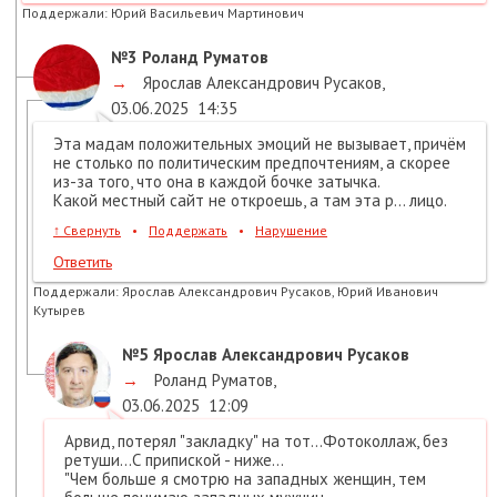
Поддержали:
Юрий Васильевич Мартинович
№3
Роланд Руматов
→
Ярослав Александрович Русаков
,
03.06.2025
14:35
Эта мадам положительных эмоций не вызывает, причём
не столько по политическим предпочтениям, а скорее
из-за того, что она в каждой бочке затычка.
Какой местный сайт не откроешь, а там эта р… лицо.
↑
Свернуть
•
Поддержать
•
Нарушение
Ответить
Поддержали:
Ярослав Александрович Русаков, Юрий Иванович
Кутырев
№5
Ярослав Александрович Русаков
→
Роланд Руматов
,
03.06.2025
12:09
Арвид, потерял "закладку" на тот...Фотоколлаж, без
ретуши...С припиской - ниже...
"Чем больше я смотрю на западных женщин, тем