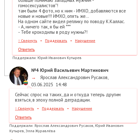
больше понимаю западных мужчин -
гомосексуалистов"!
там были 4 фото, но к ним - ИМХО, добавляются все
новые и новые!!! ИМХО, опять же...
На одном сайте видел реплику по поводу К.Каллас.
- А, ничего так, я бы ей ***
- Тебе крокодилы в роду нужны?!
↑
Свернуть
•
Поддержать
•
Нарушение
Ответить
Поддержали:
Юрий Иванович Кутырев
№4
Юрий Васильевич Мартинович
→
Ярослав Александрович Русаков
,
03.06.2025
14:48
Сейчас спрос на таких, да и откуда теперь другим
взяться, в эпоху полной деградации.
↑
Свернуть
•
Поддержать
•
Нарушение
Ответить
Поддержали:
Ярослав Александрович Русаков, Юрий Иванович
Кутырев, Элла Журавлёва