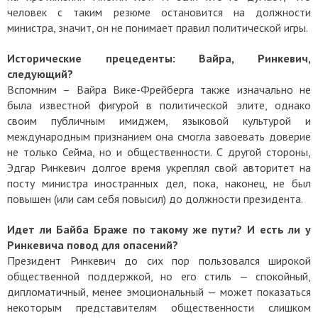
человек с таким резюме остановится на должности
министра, значит, он не понимает правил политической игры.
Исторические прецеденты: Вайра, Ринкевич,
следующий?
Вспомним – Вайра Вике-Фрейберга также изначально не
была известной фигурой в политической элите, однако
своим публичным имиджем, языковой культурой и
международным признанием она смогла завоевать доверие
не только Сейма, но и общественности. С другой стороны,
Эдгар Ринкевич долгое время укреплял свой авторитет на
посту министра иностранных дел, пока, наконец, не был
повышен (или сам себя повысил) до должности президента.
Идет ли Байба Браже по такому же пути? И есть ли у
Ринкевича повод для опасений?
Президент Ринкевич до сих пор пользовался широкой
общественной поддержкой, но его стиль — спокойный,
дипломатичный, менее эмоциональный — может показаться
некоторым представителям общественности слишком