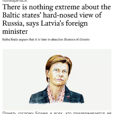
попиариться.
Понять госпожу Браже и всех, кто придерживается её