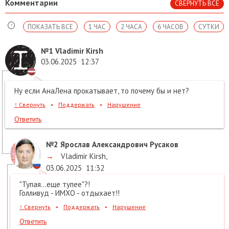
Комментарии
СВЕРНУТЬ ВСЕ
ПОКАЗАТЬ ВСЕ
1 ЧАС
2 ЧАСА
6 ЧАСОВ
СУТКИ
№1
Vladimir Kirsh
03.06.2025
12:37
Ну если АнаЛена прокатывает, то почему бы и нет?
↑
Свернуть
•
Поддержать
•
Нарушение
Ответить
№2
Ярослав Александрович Русаков
→
Vladimir Kirsh
,
03.06.2025
11:32
"Тупая...еще тупее"?!
Голливуд - ИМХО - отдыхает!!
↑
Свернуть
•
Поддержать
•
Нарушение
Ответить