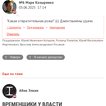
№6
Марк Козыренко
03.06.2025
17:14
"Какая отвратительная рожа!" (с) Джентльмены удачи.
↑
Свернуть
•
Поддержать
•
Нарушение
Ответить
Поддержали:
Юрий Иванович Кутырев, Роланд Руматов, Юрий Васильевич
Мартинович, Ярослав Александрович Русаков
↑
↑
Наверх
В начало дискуссии
Еще по теме
Абик Элкин
ВРЕМЕНЩИКИ У ВЛАСТИ