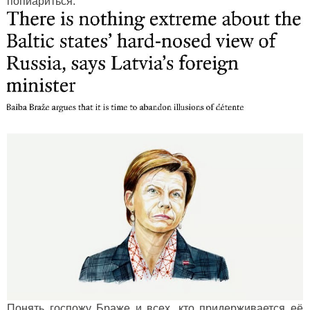
попиариться.
Понять госпожу Браже и всех, кто придерживается её