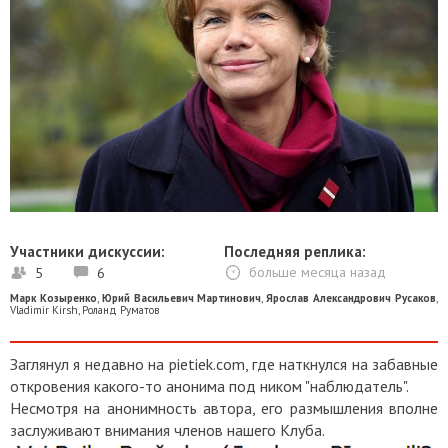
Участники дискуссии:
Последняя реплика:
5
6
больше месяца назад
Марк Козыренко
,
Юрий Васильевич Мартинович
,
Ярослав Александрович Русаков
,
Vladimir Kirsh
,
Роланд Руматов
Заглянул я недавно на pietiek.com, где наткнулся на забавные
откровения какого-то анонима под ником "наблюдатель".
Несмотря на анонимность автора, его размышления вполне
заслуживают внимания членов нашего Клуба.