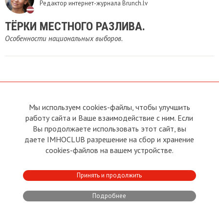
Редактор интернет-журнала Brunch.lv
ТЁРКИ МЕСТНОГО РАЗЛИВА.
Особенности национальных выборов.
Мы используем cookies-файлы, чтобы улучшить
О сайте
Прямая связь с
Председателем
работу сайта и Ваше взаимодействие с ним. Если
Устав
Вы продолжаете использовать этот сайт, вы
Прямая связь c членами клуба
Условия пользования
даете IMHOCLUB разрешение на сбор и хранение
Реклама
Политика конфиденциальности
cookies-файлов на вашем устройстве.
Контакты
Copyright © 2011 - 2026 Imho
Принять и продолжить
Club
Подробнее
Developed by:
CRA