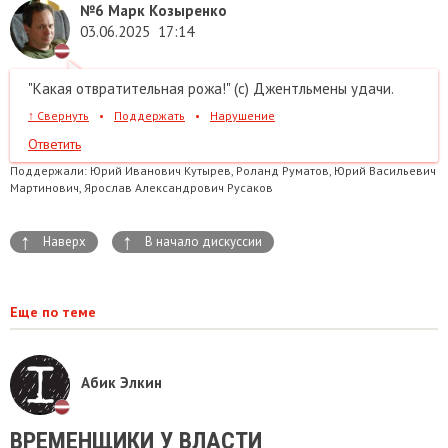
№6
Марк Козыренко
03.06.2025
17:14
"Какая отвратительная рожа!" (с) Джентльмены удачи.
↑
Свернуть
•
Поддержать
•
Нарушение
Ответить
Поддержали:
Юрий Иванович Кутырев, Роланд Руматов, Юрий Васильевич
Мартинович, Ярослав Александрович Русаков
↑
↑
Наверх
В начало дискуссии
Еще по теме
Абик Элкин
ВРЕМЕНЩИКИ У ВЛАСТИ