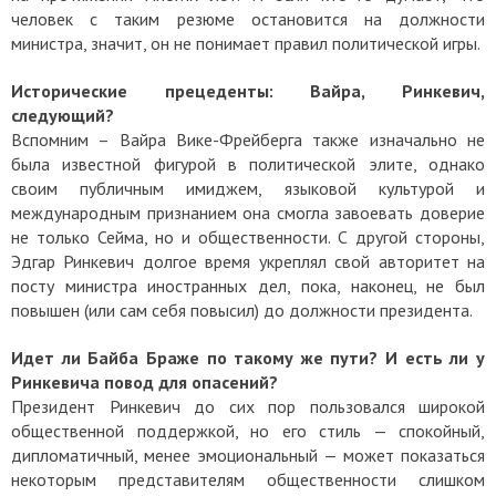
человек с таким резюме остановится на должности
министра, значит, он не понимает правил политической игры.
Исторические прецеденты: Вайра, Ринкевич,
следующий?
Вспомним – Вайра Вике-Фрейберга также изначально не
была известной фигурой в политической элите, однако
своим публичным имиджем, языковой культурой и
международным признанием она смогла завоевать доверие
не только Сейма, но и общественности. С другой стороны,
Эдгар Ринкевич долгое время укреплял свой авторитет на
посту министра иностранных дел, пока, наконец, не был
повышен (или сам себя повысил) до должности президента.
Идет ли Байба Браже по такому же пути? И есть ли у
Ринкевича повод для опасений?
Президент Ринкевич до сих пор пользовался широкой
общественной поддержкой, но его стиль — спокойный,
дипломатичный, менее эмоциональный — может показаться
некоторым представителям общественности слишком