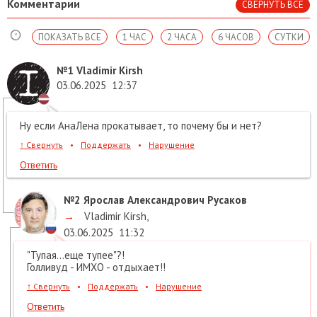
Комментарии
СВЕРНУТЬ ВСЕ
ПОКАЗАТЬ ВСЕ
1 ЧАС
2 ЧАСА
6 ЧАСОВ
СУТКИ
№1
Vladimir Kirsh
03.06.2025
12:37
Ну если АнаЛена прокатывает, то почему бы и нет?
↑
Свернуть
•
Поддержать
•
Нарушение
Ответить
№2
Ярослав Александрович Русаков
→
Vladimir Kirsh
,
03.06.2025
11:32
"Тупая...еще тупее"?!
Голливуд - ИМХО - отдыхает!!
↑
Свернуть
•
Поддержать
•
Нарушение
Ответить