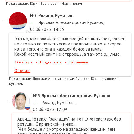
Поддержали:
Юрий Васильевич Мартинович
№3
Роланд Руматов
→
Ярослав Александрович Русаков
,
03.06.2025
14:35
Эта мадам положительных эмоций не вызывает, причём
не столько по политическим предпочтениям, а скорее
из-за того, что она в каждой бочке затычка.
Какой местный сайт не откроешь, а там эта р… лицо.
↑
Свернуть
•
Поддержать
•
Нарушение
Ответить
Поддержали:
Ярослав Александрович Русаков, Юрий Иванович
Кутырев
№5
Ярослав Александрович Русаков
→
Роланд Руматов
,
03.06.2025
12:09
Арвид, потерял "закладку" на тот...Фотоколлаж, без
ретуши...С припиской - ниже...
"Чем больше я смотрю на западных женщин, тем