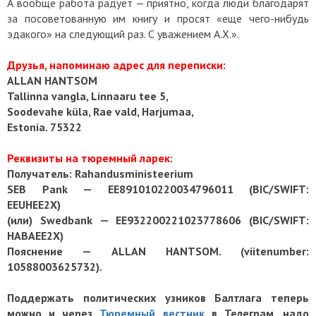
А вообще работа радует — приятно, когда люди благодарят
за посоветованную им книгу и просят «еще чего-нибудь
эдакого» на следующий раз. С уважением А.Х.».
Друзья, напоминаю адрес для переписки:
ALLAN HANTSOM
Tallinna vangla, Linnaaru tee 5,
Soodevahe küla, Rae vald, Harjumaa,
Estonia. 75322
Реквизиты на тюремный ларек:
Получатель: Rahandusministeerium
SEB Pank — EE891010220034796011 (BIC/SWIFT:
EEUHEE2X)
(или) Swedbank — EE932200221023778606 (BIC/SWIFT:
HABAEE2X)
Пояснение — АLLAN HANTSOM. (viitenumber:
10588003625732).
Поддержать политических узников Балтлага теперь
можно и через
Тюремный вестник
в Телеграм, надо