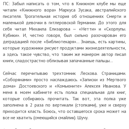
ПС: Забыл написать о том, что в Книжном клубе мы еще
читали «Книжного вора» Маркуса Зусака, австралийского
писателя. Трогательная история об отношениях Смерти и
маленькой девочки в гитлеровской Германии. До этого для
себя читал Михаила Елизарова — «Нетти» и «Скорлупы.
Кубики». И, честно говоря, был сильно разочарован его
деградацией после «Библиотекаря»… Знаешь, есть картины,
которые художники рисуют продуктами жизнедеятельности,
а здесь такое чувство, что таким же манером автор писал
книги, сладострастно облизывая запачканные пальцы…
Сейчас перечитываю трехтомник Лескова. Страницами.
«Соборянами» просто наслаждаюсь. «Записки из Мертвого
дома» Достоевского и «Комьюните» Алексея Иванова. У
меня в моем кабинете есть полка специальная для книг,
которые собираюсь прочитать. Так вот, эта полка уже
заполнена в 2 раза по вертикали (стопками), уже и сверху
приходится класть. Боюсь, что оставшегося срока может на
все не хватить (смеющийся смайлик). Шучу.