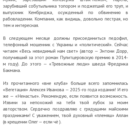
зарубивший собутыльника топором и поджегший его труп, и
выпускник Кембриджа, осужденный по обвинению в
рабовладении. Компания, как видишь, довольно пестрая, но
тем и интересная.
В следующем месяце должны присоединиться педофил,
телефонный мошенник с Украины и «политический». Сейчас
читаем «Весь невидимый нам свет» (автор — Энтони Дорр,
получивший за этот роман Пулитцеровскую премию в 2014-
м году). До этого — «Тревожные люди» шведа Фредрика
Бакмана.
Из прочитанного «вне клуба» больше всего запомнилась
«Вегетация» Алексея Иванова — 2025-го года издания! И его
же — «Ненастье». Рекомендую, если появится возможность.
Извини за непохожий на тебя твой лубок за моим
авторством. Сердечно поздравляю с грядущими майскими
праздниками! С уважением, твой духовный «племяш» Аллан
(в крещении Олег — если чё ).