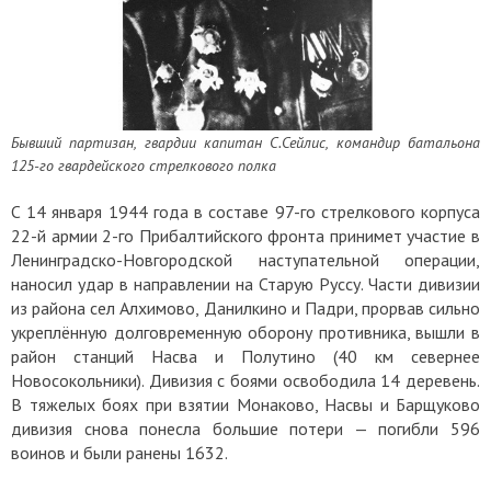
Бывший партизан, гвардии капитан С.Сейлис, командир батальона
125-го гвардейского стрелкового полка
С 14 января 1944 года в составе 97-го стрелкового корпуса
22-й армии 2-го Прибалтийского фронта принимет участие в
Ленинградско-Новгородской наступательной операции,
наносил удар в направлении на Старую Руссу. Части дивизии
из района сел Алхимово, Данилкино и Падри, прорвав сильно
укреплённую долговременную оборону противника, вышли в
район станций Насва и Полутино (40 км севернее
Новосокольники). Дивизия с боями освободила 14 деревень.
В тяжелых боях при взятии Монаково, Насвы и Барщуково
дивизия снова понесла большие потери — погибли 596
воинов и были ранены 1632.