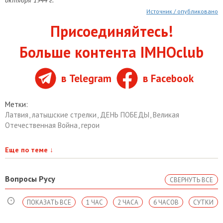
октября 1944 г.
Источник / опубликовано
Присоединяйтесь!
Больше контента IMHOclub
в Telegram
в Facebook
Метки:
Латвия
,
латышские стрелки
,
ДЕНЬ ПОБЕДЫ
,
Великая
Отечественная Война
,
герои
Еще по теме
↓
Вопросы Русу
СВЕРНУТЬ ВСЕ
ПОКАЗАТЬ ВСЕ
1 ЧАС
2 ЧАСА
6 ЧАСОВ
СУТКИ