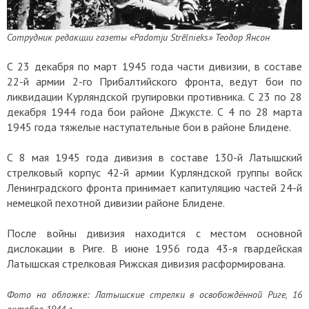
Сотрудник редакции газеты «Padomju Strēlnieks» Теодор Янсон
С 23 декабря по март 1945 года части дивизии, в составе
22-й армии 2-го Прибалтийского фронта, ведут бои по
ликвидации Курляндской групировки противника. С 23 по 28
декабря 1944 года бои районе Джуксте. С 4 по 28 марта
1945 года тяжелые наступательные бои в районе Блидене.
С 8 мая 1945 года дивизия в составе 130-й Латышский
стрелковый корпус 42-й армии Курляндской группы войск
Ленинградского фронта принимает капитуляцию частей 24-й
немецкой пехотной дивизии районе Блидене.
После войны дивизия находится с местом основной
дислокации в Риге. В июне 1956 года 43-я гвардейская
Латышская стрелковая Рижская дивизия расформирована.
Фото на обложке:
Латышские стрелки в освобождённой Риге, 16