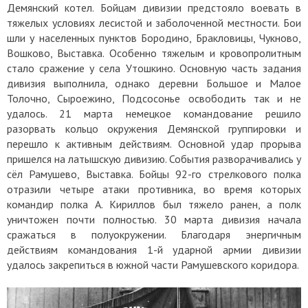
Демянский котел. Бойцам дивизии предстояло воевать в
тяжелых условиях лесистой и заболоченной местности. Бои
шли у населенных пунктов Бородино, Бракловицы, Чукново,
Вошково, Выставка. Особенно тяжелым и кровопролитным
стало сражение у села Утошкино. Основную часть задания
дивизия выполнила, однако деревни Большое и Малое
Толочно, Сыроежино, Подсосонье освободить так и не
удалось. 21 марта немецкое командование решило
разорвать кольцо окружения Демянской группировки и
перешло к активным действиям. Основной удар прорыва
пришелся на латышскую дивизию. События разворачивались у
сёл Рамушево, Выставка. Бойцы 92-го стрелкового полка
отразили четыре атаки противника, во время которых
командир полка А. Кириллов был тяжело ранен, а полк
уничтожен почти полностью. 30 марта дивизия начала
сражаться в полуокружении. Благодаря энергичным
действиям командования 1-й ударной армии дивизии
удалось закрепиться в южной части Рамушевского коридора.