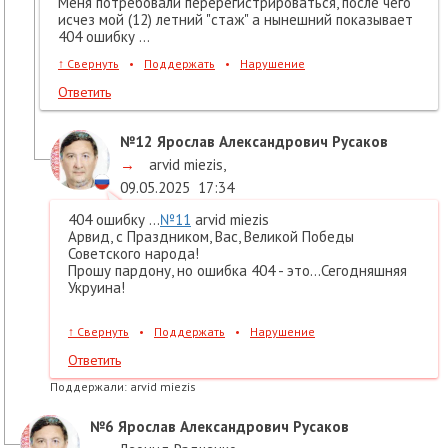
Меня потребовали перерегистрироваться, после чего
исчез мой (12) летний "стаж" а нынешний показывает
404 ошибку ...
↑
Свернуть
•
Поддержать
•
Нарушение
Ответить
№12
Ярослав Александрович Русаков
→
arvid miezis
,
09.05.2025
17:34
404 ошибку ...
№11
arvid miezis
Арвид, с Праздником, Вас, Великой Победы
Советского народа!
Прошу пардону, но ошибка 404 - это...Сегодняшняя
Укруина!
↑
Свернуть
•
Поддержать
•
Нарушение
Ответить
Поддержали:
arvid miezis
№6
Ярослав Александрович Русаков