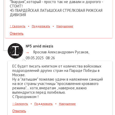
"Гвардия", который - просто так не давали и дорогого -
СТОИТ!
​43 ГВАРДЕЙСКАЯ ЛАТЫШСКАЯ СТРЕЛКОВАЯ РИЖСКАЯ
ДИВИЗИЯ
↑
Свернуть
•
Поддержать
•
Нарушение
Ответить
№5
arvid miezis
→
Ярослав Александрович Русаков
,
09.05.2025
08:26
ЕС будет писать кипятком от количества войсковых
подразделений других стран на Параде Победы в
Москве.
Ну а "латышам" пожелаю удачи в наложении санкций
на все страны участницы "прославления кровавого
режима"... хотя, вмератам , наверное, важно
выпендрится перед погибелью.
С Праздником !
↑
Свернуть
•
Поддержать
•
Нарушение
Ответить