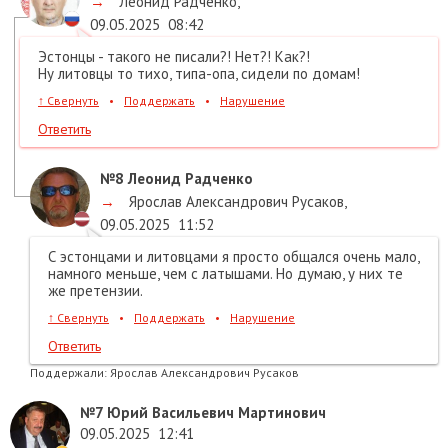
→
Леонид Радченко
,
09.05.2025
08:42
Эстонцы - такого не писали?! Нет?! Как?!
Ну литовцы то тихо, типа-опа, сидели по домам!
↑
Свернуть
•
Поддержать
•
Нарушение
Ответить
№8
Леонид Радченко
→
Ярослав Александрович Русаков
,
09.05.2025
11:52
С эстонцами и литовцами я просто общался очень мало,
намного меньше, чем с латышами. Но думаю, у них те
же претензии.
↑
Свернуть
•
Поддержать
•
Нарушение
Ответить
Поддержали:
Ярослав Александрович Русаков
№7
Юрий Васильевич Мартинович
09.05.2025
12:41