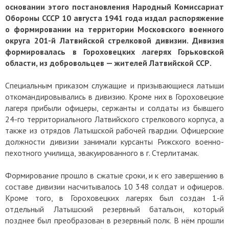
основании этого постановления Народный Комиссариат
Обороны СССР 10 августа 1941 года издал распоряжение
о формировании на территории Московского военного
округа 201-й Латвийской стрелковой дивизии. Дивизия
формировалась в Гороховецких лагерях Горьковской
области, из добровольцев — жителей Латвийской ССР.
Специальным приказом служащие и призывающиеся латыши
откомандировывались в дивизию. Кроме них в Гороховецкие
лагеря прибыли офицеры, сержанты и солдаты из бывшего
24-го территориального Латвийского стрелкового корпуса, а
также из отрядов Латышской рабочей гвардии. Офицерские
должности дивизии занимали курсанты Рижского военно-
пехотного училища, эвакуированного в г. Стерлитамак.
Формирование прошло в сжатые сроки, и к его завершению в
составе дивизии насчитывалось 10 348 солдат и офицеров.
Кроме того, в Гороховецких лагерях был создан 1-й
отдельный Латышский резервный батальон, который
позднее был преобразован в резервный полк. В нём прошли