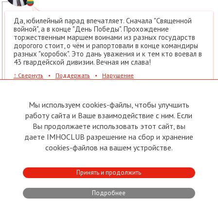
Да, юбилейный парад впечатляет. Сначала "Священной
войной", а в конце "День Победы". Прохождение
торжественным маршем воинами из разных государств
дорогого стоит, о чём и рапортовали в конце командиры
разных "коробок". Это дань уважения и к тем кто воевал в
43 гвардейской дивизии. Вечная им слава!
↑
Свернуть
•
Поддержать
•
Нарушение
Ответить
Поддержали:
Ярослав Александрович Русаков, arvid miezis
Мы используем cookies-файлы, чтобы улучшить
работу сайта и Ваше взаимодействие с ним. Если
№10
Ярослав Александрович Русаков
Вы продолжаете использовать этот сайт, вы
→
Юрий Васильевич Мартинович
,
даете IMHOCLUB разрешение на сбор и хранение
09.05.2025
13:15
cookies-файлов на вашем устройстве.
НЕ ПОНРАВИЛОСЬ:
1. Мавзолей опять задрапирован. Хотя к приезду
Принять и продолжить
товарища Си и гостей из КНДР - стоило бы ИМХО -
открыть.
2. Отсутствие во время парада на Красной Площади
Подробнее
бойцов и офицеров КНА КНДР.
Понравилось.
То как Путин В.В. здоровался с командным составом КНА,