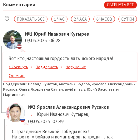
Комментарии
СВЕРНУТЬ ВСЕ
ПОКАЗАТЬ ВСЕ
1 ЧАС
2 ЧАСА
6 ЧАСОВ
СУТКИ
№1
Юрий Иванович Кутырев
09.05.2025
06:28
Вот кто, настоящая гордость латышского народа!
↑
Свернуть
•
Поддержать
•
Нарушение
Ответить
Поддержали:
Роланд Руматов, Анатолий Бодров, Ярослав Александрович
Русаков, Ольга Яковлевна Саутыч, arvid miezis, Юрий Васильевич
Мартинович
№2
Ярослав Александрович Русаков
→
Юрий Иванович Кутырев
,
09.05.2025
07:49
С Праздником Великой Победы всех!
На фото: у бойцов и командиров на груди - знак