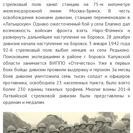
стрелковый полк занял станцию на 75-м километре
железнодорожной линии Москва-Брянск. В честь
освобождения воинами дивизии, станцию переименовали в
«Латышскую». Однако ожесточенный бой у села Елагино дал
возможность войскам фронта взять Наро-Фоминск и
развернуть дальнейшее наступление на Боровск. 28 декабря
дивизия начала наступление на Боровск. 3 января 1942 года
92-й стрелковый полк выбил немцев из села Редькино.
Поисковыми экспедициями в районе г. Боровск Калужской
области занимается ВИППО «Отечество». Уже в первых
боях бойцы дивизии проявили выдержку и героизм. За месяц
боев дивизия уничтожила семь тысяч солдат и офицеров
противника, освободила 23 населенных пункта, было взято
более 230 единиц тяжелых трофеев. Многие воины 201-й
Латвийской стрелковой дивизии были представлены к
орденам и медалям.