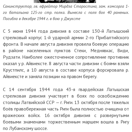
Санинструктор, гв. ефрейтор Мирдза Старостина, зам. комсорга 1-
го батальона 125-го стр. полка. Вынесла с поля боя 40 раненых.
Погибла в декабре 1944 г. в бою у Джуксте
С 5 июня 1944 года дивизия в составе 130-й Латышский
стрелковый корпус 1-й ударной армии 2-го Прибалтийского
фронта. В начале августа дивизия провела боевую операцию
в районе населенных пунктов Стеки, Меднявкас, Види,
Рудзати. Наиболее ожесточенное сопротивление противник
оказал у р. Айвиексте. 8 августа части дивизии с боями взяли
Крустпилс, а 10 августа в составе корпуса форсировала р.
Айвиексте и заняла позиции на правом берегу.
С 14 сентября 1944 года 43-я гвардейская Латышская
стрелковая дивизия участвует в боях по освобождению
столицы Латвийской ССР — г. Риги. 13 октября после тяжелых
боёв правобережная часть Риги была полностью очищена от
вражеских войск. 16 октября дивизия с развернутыми
боевыми знаменами торжественным маршем вошла в Ригу
по Лубанскому шоссе.