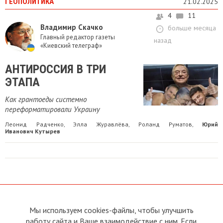
ГЕОПОЛИТИКА
21.02.2025
4
11
Владимир Скачко
больше месяца
Главный редактор газеты
назад
«Киевский телеграф»
АНТИРОССИЯ В ТРИ
ЭТАПА
Как грантоеды системно
переформатировали Украину
Леонид Радченко
Элла Журавлёва
Роланд Руматов
Юрий
,
,
,
Иванович Кутырев
Мы используем cookies-файлы, чтобы улучшить
О сайте
Прямая связь с
Председателем
работу сайта и Ваше взаимодействие с ним. Если
Устав