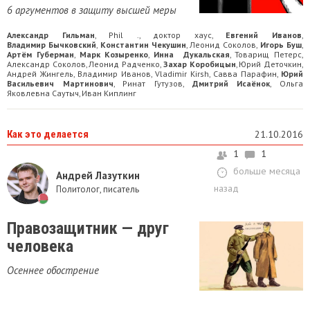
6 аргументов в защиту высшей меры
Александр Гильман
Phil .
доктор хаус
Евгений Иванов
,
,
,
,
Владимир Бычковский
Константин Чекушин
Леонид Соколов
Игорь Буш
,
,
,
,
Артём Губерман
Марк Козыренко
Инна Дукальская
Товарищ Петерс
,
,
,
,
Александр Соколов
Леонид Радченко
Захар Коробицын
Юрий Деточкин
,
,
,
,
Андрей Жингель
Владимир Иванов
Vladimir Kirsh
Савва Парафин
Юрий
,
,
,
,
Васильевич Мартинович
Ринат Гутузов
Дмитрий Исаёнок
Ольга
,
,
,
Яковлевна Саутыч
Иван Киплинг
,
Как это делается
21.10.2016
1
1
больше месяца
Андрей Лазуткин
назад
Политолог, писатель
Правозащитник — друг
человека
Осеннее обострение