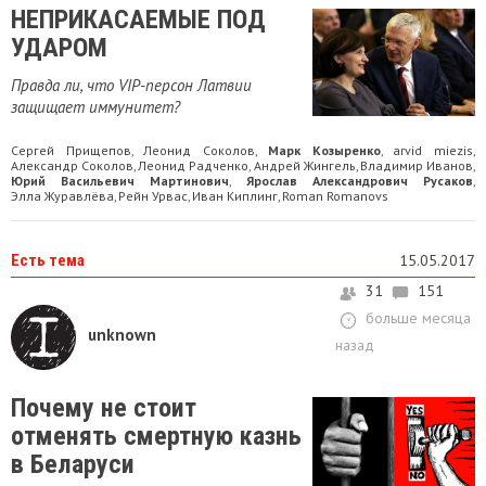
НЕПРИКАСАЕМЫЕ ПОД
УДАРОМ
Правда ли, что VIP-персон Латвии
защищает иммунитет?
Сергей Прищепов
Леонид Соколов
Марк Козыренко
arvid miezis
,
,
,
,
Александр Соколов
Леонид Радченко
Андрей Жингель
Владимир Иванов
,
,
,
,
Юрий Васильевич Мартинович
Ярослав Александрович Русаков
,
,
Элла Журавлёва
Рейн Урвас
Иван Киплинг
Roman Romanovs
,
,
,
Есть тема
15.05.2017
31
151
больше месяца
unknown
назад
Почему не стоит
отменять смертную казнь
в Беларуси