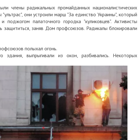
 члены радикальных промайданных националистических
ьтрас", они устроили марш "За единство Украины", который
поджогом палаточного городка "куликовцев". Активисты
щититься, заняв Дом профсоюзов. Радикалы блокировали
оюзов полыхал огонь.
ания, выпрыгивали из окон, разбивались. Некоторых