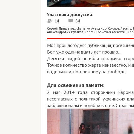
Участники дискуссии:
14
84
Сергей Прищепов
,
Johans Ko
,
Александр Соколов
,
Леонид Радче
Александрович Русаков
,
Сергей Борисович Алексахин
,
Сергей Б
Моя прошлогодняя публикация, посвящённая 
Вот уже одиннадцать лет прошло...
Десятки людей погибли и заживо сгорели
Точное количество жертв неизвестно, никто не
подельники, по-прежнему на свободе.
Для освежения памяти:
2 мая 2014 года сторонники Евромайдан
несогласных с политикой украинских власт
заблокированы и погибли в огне. Страшные к