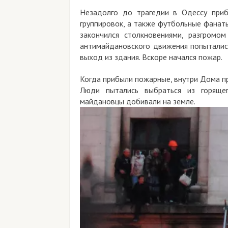
Незадолго до трагедии в Одессу прибыли
группировок, а также футбольные фанаты "ул
закончился столкновениями, разгромом и 
антимайдановского движения попытались за
выход из здания. Вскоре начался пожар.
Когда прибыли пожарные, внутри Дома профс
Люди пытались выбраться из горящего зд
майдановцы добивали на земле.