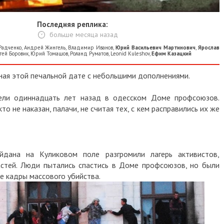
Последняя реплика:
больше месяца назад
нко
,
Андрей Жингель
,
Владимир Иванов
,
Юрий Васильевич Мартинович
,
Ярослав
оровик
,
Юрий Томашов
,
Роланд Руматов
,
Leonid Kuleshov
,
Ефим Казацкий
этой печальной дате с небольшими дополнениями.
 одиннадцать лет назад в одесском Доме профсоюзов.
 наказан, палачи, не считая тех, с кем расправились их же
а на Куликовом поле разгромили лагерь активистов,
ей. Люди пытались спастись в Доме профсоюзов, но были
адры массового убийства.