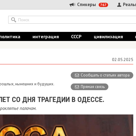
Спикеры
Реальные
767
итика
интеграция
СССР
цивилизация
ист
02.05.2025
Сообщать о статьях автора
лых, нынешних и будущих.
Прямая связь
 СО ДНЯ ТРАГЕДИИ В ОДЕССЕ.
ятье палачам.