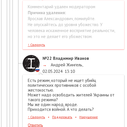
Комментарий удален модератором
Причина удаления:
Ярослав Александрович, помилуйте.
Не опускайтесь до уровня убожество. У
человека искаженное восприятие реальности,
но это не делает его убожеством.
↑
Свернуть
№22
Владимир Иванов
→
Андрей Жингель
,
02.05.2024
13:10
Есть режим, который не ищет убийц
политических противников с особой
жестокостью.
Может надо освободить жителей Украины от
такого режима?
Мы же один народ, вроде.
Приходится войной. А что делать?
↑
Свернуть
•
Поддержать
•
Нарушение
Ответить