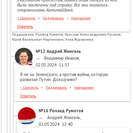
были заключены под стражу. Все они оказались
сторонниками Антимайдана.
↑
Свернуть
•
Поддержать
•
Нарушение
Ответить
Поддержали:
Роланд Руматов, Ярослав Александрович Русаков,
Юрий Васильевич Мартинович, Элла Журавлёва
№12
Андрей Жингель
→
Владимир Иванов
,
02.05.2024
11:57
Я не за Зеленского, а против войны, которую
развязал Путин. Доходчиво?
↑
Свернуть
•
Поддержать
•
Нарушение
Ответить
№16
Роланд Руматов
→
Андрей Жингель
,
02.05.2024
12:40