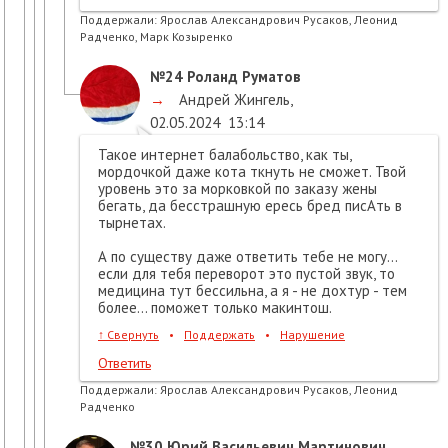
Поддержали:
Ярослав Александрович Русаков, Леонид
Радченко, Марк Козыренко
№24
Роланд Руматов
→
Андрей Жингель
,
02.05.2024
13:14
Такое интернет балабольство, как ты,
мордочкой даже кота ткнуть не сможет. Твой
уровень это за морковкой по заказу жены
бегать, да бесстрашную ересь бред писАть в
тырнетах.
А по существу даже ответить тебе не могу...
если для тебя переворот это пустой звук, то
медицина тут бессильна, а я - не дохтур - тем
более... поможет только макинтош.
↑
Свернуть
•
Поддержать
•
Нарушение
Ответить
Поддержали:
Ярослав Александрович Русаков, Леонид
Радченко
№30
Юрий Васильевич Мартинович