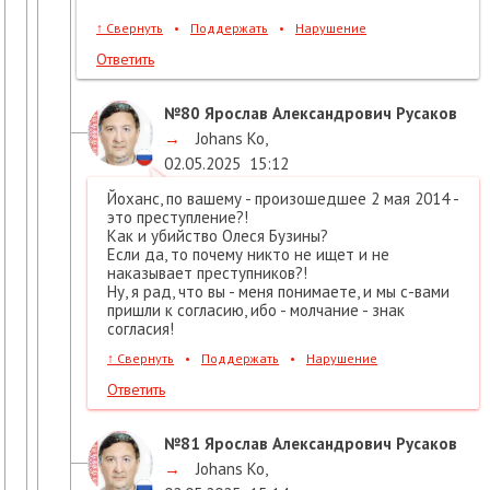
↑
Свернуть
•
Поддержать
•
Нарушение
Ответить
№80
Ярослав Александрович Русаков
→
Johans Ko
,
02.05.2025
15:12
Йоханс, по вашему - произошедшее 2 мая 2014 -
это преступление?!
Как и убийство Олеся Бузины?
Если да, то почему никто не ищет и не
наказывает преступников?!
Ну, я рад, что вы - меня понимаете, и мы с-вами
пришли к согласию, ибо - молчание - знак
согласия!
↑
Свернуть
•
Поддержать
•
Нарушение
Ответить
№81
Ярослав Александрович Русаков
→
Johans Ko
,