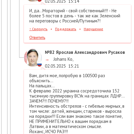
02.05.2025
15:14
И, да...Мораторий - свой собственный!!! - Не
более 5 постов в день - так же как Зеленский
на переговоры с Россией/Путиным?!
↑
Свернуть
•
Поддержать
•
Нарушение
Ответить
№82
Ярослав Александрович Русаков
→
Johans Ko
,
02.05.2025
15:21
Вам, дитя мое, попробую в 100500 раз
объяснить...
На пальцах...
К февралю 2022 украина сосредоточила 152
тысячную группировку ВСУк на границах ЛДНР...
ЗАЧЕМ?!! ПОЧЕМУ?!!
Интенсивность обстрелов - с гибелью мирных, в
том числе: детей, женщин, стариков - выросла
на порядки!!! Если вам знакомо такое понятие,
НЕ ПРИМЕНИТЕЛЬНО к вашим порядкам в
Латвии, а в математическом смысле.
Йоханс, ИСЧО РАЗ!!!