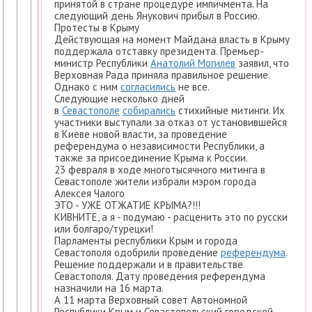
принятой в стране процедуре импичмента. На
следующий день Янукович прибыл в Россию.
Протесты в Крыму
Действующая на момент Майдана власть в Крыму
поддержала отставку президента. Премьер-
министр Республики
Анатолий Могилев
заявил, что
Верховная Рада приняла правильное решение.
Однако с ним
согласились
не все.
Следующие несколько дней
в
Севастополе
собирались
стихийные митинги. Их
участники выступали за отказ от установившейся
в Киеве новой власти, за проведение
референдума о независимости Республики, а
также за присоединение Крыма к России.
23 февраля в ходе многотысячного митинга в
Севастополе жители избрали мэром города
Алексея Чалого
ЭТО - УЖЕ ОТЖАТИЕ КРЫМА?!!!
КИВНИТЕ, а я - подумаю - расценить это по русски
или болгаро/турецки!
Парламенты республики Крым и города
Севастополя одобрили проведение
референдума
.
Решение поддержали и в правительстве
Севастополя. Дату проведения референдума
назначили на 16 марта.
А 11 марта Верховный совет Автономной
Республики Крым и Севастопольский городской