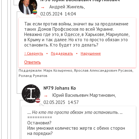
→
Андрей Жингель
,
02.05.2024
14:04
Так если против войны, значит вы за продолжение
таких Домов Профсоюзов по всей Украине.
Неважно где это, в Одессе, в Харькове, Мариуполе,
в Крыму и так далее. Но кто то просто обязан это
остановить. Кто будет это делать?
↑
Свернуть
•
Поддержать
•
Нарушение
Ответить
Поддержали:
Марк Козыренко, Ярослав Александрович Русаков,
Роланд Руматов
№79
Johans Ko
→
Юрий Васильевич Мартинович
,
02.05.2025
14:57
.... Но кто то просто обязан это остановить. ...
==========
Остановил?
Или умножил количество жертв с обеих сторон
на порядки?