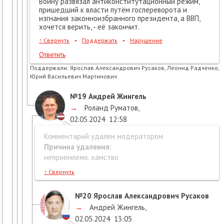
Войну развязал антиконститутационный режим,
пришедший к власти путём госпереворота и
изгнания законноизбранного президента, а ВВП,
хочется верить, - её закончит.
↑
Свернуть
•
Поддержать
•
Нарушение
Ответить
Поддержали:
Ярослав Александрович Русаков, Леонид Радченко,
Юрий Васильевич Мартинович
№19
Андрей Жингель
→
Роланд Руматов
,
02.05.2024
12:58
Комментарий удален модератором
Причина удаления:
неприемлемо. хамство
↑
Свернуть
№20
Ярослав Александрович Русаков
→
Андрей Жингель
,
02.05.2024
13:05