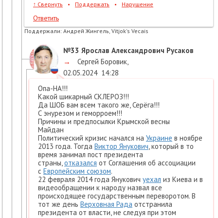
↑
Свернуть
•
Поддержать
•
Нарушение
Ответить
Поддержали:
Андрей Жингель, Vitjok's Vecais
№33
Ярослав Александрович Русаков
→
Сергей Боровик
,
02.05.2024
14:28
Опа-НА!!!
Какой шикарный СКЛЕРОЗ!!!
Да ШОБ вам всем такого же, Серёга!!!
С энурезом и геморроем!!!
Причины и предпосылки Крымской весны
Майдан
Политический кризис начался на
Украине
в ноябре
2013 года. Тогда
Виктор Янукович
, который в то
время занимал пост президента
страны,
отказался
от Соглашения об ассоциации
с
Европейским союзом
.
22 февраля 2014 года Янукович
уехал
из Киева и в
видеообращении к народу назвал все
происходящее государственным переворотом. В
тот же день
Верховная Рада
отстранила
президента от власти, не следуя при этом