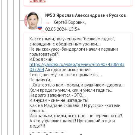
Ответить
№50
Ярослав Александрович Русаков
→
Сергей Боровик
,
02.05.2024
15:54
Кассетными, полученными "безвозмездно",
снарядами с обедненным ураном...
Не вы скакуасо-бандерлоги начали первыми
пользоваться?!
И.Бродский.
https://yandex.ru/video/preview/6354074306983
037264
Авторское исполнение
Текст, почему-то - не открывается...
По памяти...
...Скатертью вам - хохлы, и рушником- дорога...
Коли предать умели, как и умели гадить...
Надолго запомнится - ЭТО...
И внукам - сие- не изгладить!
Как на Майдане скакали!!! И русских -хотели
вешать..
Или забыли, гниды, всех нас - не перевешать?!
А кто управляет вами?! Предавший отца и
деда?!!
...............................