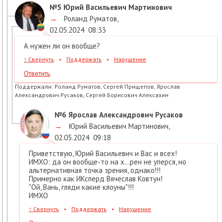
№5
Юрий Васильевич Мартинович
→
Роланд Руматов
,
02.05.2024
08:33
А нужен ли он вообще?
↑
Свернуть
•
Поддержать
•
Нарушение
Ответить
Поддержали:
Роланд Руматов, Сергей Прищепов, Ярослав
Александрович Русаков, Сергей Борисович Алексахин
№6
Ярослав Александрович Русаков
→
Юрий Васильевич Мартинович
,
02.05.2024
09:18
Приветствую, Юрий Васильевич и Вас и всех!
ИМХО: да он вообще-то на х...рен не уперся, но
альтернативная точка зрения, однако!!!
Примерно как ИКсперд Вячеслав Ковтун!
"Ой, Вань, гляди какие клоуны"!!!
ИМХО
↑
Свернуть
•
Поддержать
•
Нарушение