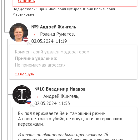
Ответить
Поддержали:
Юрий Иванович Кутырев, Юрий Васильевич
Мартинович
№9
Андрей Жингель
→
Роланд Руматов
,
02.05.2024
11:19
Комментарий удален модератором
Причина удаления:
Не приемлемая агрессия
↑
Свернуть
№10
Владимир Иванов
→
Андрей Жингель
,
02.05.2024
11:53
Вы поддерживаете Зе и тамошний режим.
А они не только убийц не ищут, но и потерпевших
пересажали.
Изначально обвинения были предъявлены 26
участникам протестов, однако лишь пятеро из них