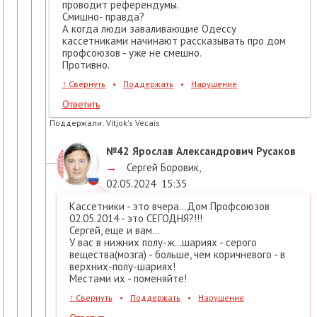
проводит референдумы.
Смишно- правда?
А когда люди заваливающие Одессу
кассетниками начинают рассказывать про дом
профсоюзов - уже не смешно.
Противно.
↑
Свернуть
•
Поддержать
•
Нарушение
Ответить
Поддержали:
Vitjok's Vecais
№42
Ярослав Александрович Русаков
→
Сергей Боровик
,
02.05.2024
15:35
Кассетники - это вчера...Дом Профсоюзов
02.05.2014 - это СЕГОДНЯ?!!!
Сергей, еще и вам...
У вас в нижних полу-ж...шариях - серого
вещества(мозга) - больше, чем коричневого - в
верхних-полу-шариях!
Местами их - поменяйте!
↑
Свернуть
•
Поддержать
•
Нарушение