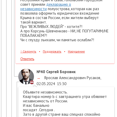
совет приняли
декларацию о
независимости
полуострова, которая как раз
позволяла оформить юридически вхождение
Крыма в состав России, если жители выберут
такой вариант.
Про "ВЕЖЛИВЫХ ЛЮДЕЙ" - хотите?!
А про Корсунь-Шевченково - НИ, НЕ ПОГУТАРИМ/НЕ
ПОБАЛАКАЕМ?!
Чи с глузду зъихали, чи памятью ослабли?!
↑
Свернуть
•
Поддержать
•
Нарушение
Ответить
№40
Сергей Боровик
→
Ярослав Александрович Русаков
,
02.05.2024
15:30
Объявите независимость.
Квартира номер Ь с завтрашнего утра обявляет
независимость от России.
И вас банально
посадят .Сегодня .
Зато в другой стране ваш cпецназ спокойно