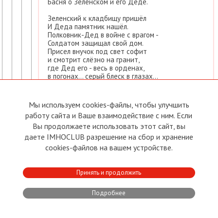
Басня о Зеленском и его Деде.
Зеленский к кладбищу пришёл
И Деда памятник нашёл.
Полковник-Дед в войне с врагом -
Солдатом защищал свой дом.
Присел внучок под свет софит
и смотрит слёзно на гранит,
где Дед его - весь в орденах,
в погонах... серый блеск в глазах...
И, чтоб "к народу ближе стать",
"себя получше показать",
серьёзно, скорбно, что есть сил,
Мы используем cookies-файлы, чтобы улучшить
на камеру он вопросил:
работу сайта и Ваше взаимодействие с ним. Если
- Скажи мне, Деда, поскорей,
я украинец иль еврей... ?
Вы продолжаете использовать этот сайт, вы
Сронив слезу с гранитных глаз,
даете IMHOCLUB разрешение на сбор и хранение
Дед прошептал:
cookies-файлов на вашем устройстве.
- Ты - пи-до-рас!
Всего два слова. В них вся боль...
тому, кто вжился в свою роль!
Принять и продолжить
Мораль сей басни такова:
Как нам важны Родных слова...
Прости, читатель, моветон.
Подробнее
Но те слова - гранит, бетон.
↑
Свернуть
•
Поддержать
•
Нарушение