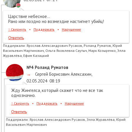
Царствие небесное...
Рано или поздно но возмездие настигнет убийц!
↑
Свернуть
•
Поддержать
•
Нарушение
Ответить
Поддержали:
Ярослав Александрович Русаков, Роланд Руматов, Юрий
Васильевич Мартинович, Ольга Яковлевна Саутыч, Марк Козыренко, Элла
Журавлёва, Ефим Казацкий
№4
Роланд Руматов
→
Сергей Борисович Алексахин
,
02.05.2024
08:19
Жду Жингелса, который скажет что не все так
однозначно.
↑
Свернуть
•
Поддержать
•
Нарушение
Ответить
Поддержали:
Ярослав Александрович Русаков, Элла Журавлёва, Юрий
Васильевич Мартинович