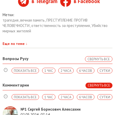
в Telegram
в Facebook
Метки:
трагедия
,
вечная память
,
ПРЕСТУПЛЕНИЕ ПРОТИВ
ЧЕЛОВЕЧНОСТИ
,
ответственность за преступления
,
Убийство
мирных жителей
Еще по теме
↓
Вопросы Русу
СВЕРНУТЬ ВСЕ
ПОКАЗАТЬ ВСЕ
1 ЧАС
2 ЧАСА
6 ЧАСОВ
СУТКИ
Комментарии
СВЕРНУТЬ ВСЕ
ПОКАЗАТЬ ВСЕ
1 ЧАС
2 ЧАСА
6 ЧАСОВ
СУТКИ
№1
Сергей Борисович Алексахин
02.05.2024
07:14