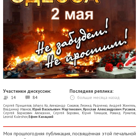
Участники дискуссии:
Последняя реплика:
14
84
больше месяца назад
Сергей Прищепов
,
Johans Ko
,
Александр Соколов
,
Леонид Радченко
,
Андрей Жингель
,
Владимир Иванов
,
Юрий Васильевич Мартинович
,
Ярослав Александрович Русаков
,
Сергей Борисович Алексахин
,
Сергей Боровик
,
Юрий Томашов
,
Роланд Руматов
,
Leonid Kuleshov
,
Ефим Казацкий
Моя прошлогодняя публикация, посвящённая этой печальной